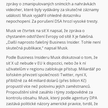
zprávy o zmanipulovaných snímcích a nahrávkách
videoher, které byly vydávány za skutečné záznamy
událostí. Musk vyjádřil ohledně dotazníku
nepochopení. Za porušení DSA hrozí vysoké tresty.
Musk ve čtvrtek na síť X napsal, že zpráva o
chystaném odstřižení Evropy od sítě X je falešná.
„Další naprosto falešný Business Insider. Tohle není
skutečná publikace,“ napsal Musk.
Podle Business Insideru Musk diskutoval o tom, že
síť X už nebude v EU k dispozici, nebo že k ní
uživatelům v regionu zablokuje přístup. Miliardář po
loňském převzetí společnosti Twitter, nyní X,
přibližně za 44 miliard dolarů (přes bilion Kč)
propustil více než polovinu jejích zaměstnanců.
Propouštění silně zasáhlo i týmy zodpovědné za
kontrolu obsahu. Musk, který podle agentury DPA
zastává politické názory americké pravice, tvrdil, že