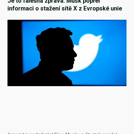
Je to falešná zpráva. Musk popřel
informaci o stažení sítě X z Evropské unie