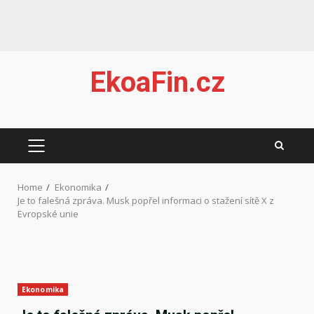
Skip
EkoaFin.cz
to
content
PRIMARY
MENU
Home
Ekonomika
Je to falešná zpráva. Musk popřel informaci o stažení sítě X z
Evropské unie
Ekonomika