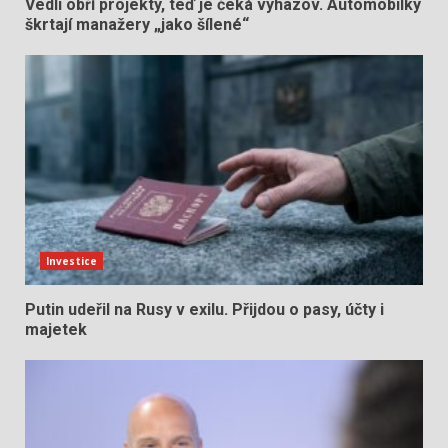
Vedli obří projekty, teď je čeká vyhazov. Automobilky
škrtají manažery „jako šílené“
Investice
Putin udeřil na Rusy v exilu. Přijdou o pasy, účty i
majetek