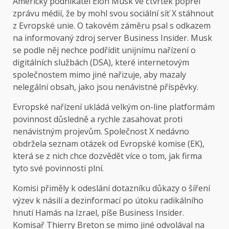
Americký podnikatel Elon Musk ve čtvrtek popřel
zprávu médií, že by mohl svou sociální síť X stáhnout
z Evropské unie. O takovém záměru psal s odkazem
na informovaný zdroj server Business Insider. Musk
se podle něj nechce podřídit unijnímu nařízení o
digitálních službách (DSA), které internetovým
společnostem mimo jiné nařizuje, aby mazaly
nelegální obsah, jako jsou nenávistné příspěvky.
Evropské nařízení ukládá velkým on-line platformám
povinnost důsledně a rychle zasahovat proti
nenávistným projevům. Společnost X nedávno
obdržela seznam otázek od Evropské komise (EK),
která se z nich chce dozvědět více o tom, jak firma
tyto své povinnosti plní.
Komisi přiměly k odeslání dotazníku důkazy o šíření
výzev k násilí a dezinformací po útoku radikálního
hnutí Hamás na Izrael, píše Business Insider.
Komisař Thierry Breton se mimo jiné odvolával na