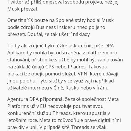
Twitter až příliš omezoval svobodu projevu, než jej
Musk převzal.
Omezit síť X pouze na Spojené státy hodlal Musk
podle zdrojů Business Insideru hned po jeho
převzetí. Doufal, že tak ušetří náklady.
To by ale zřejmě bylo těžké uskutečnit, píše DPA.
Aplikace by mohla být odstraněna z platforem pro
stahování, přístup ke službě by mohl být zablokován
na základě údajů GPS nebo IP adres. Takovou
blokaci lze obejít pomocí služeb VPN, které udávají
jinou polohu. Tyto služby více využívají například
uživatelé internetu v Číně, Rusku nebo v Íránu.
Agentura DPA připomíná, že také společnost Meta
Platforms už v EU nedovoluje používat svou
konkurenční službu Threads, kterou spustila v
letošním roce. Meta to zdůvodňuje právě digitálními
pravidly v unii. V případě sítě Threads se však