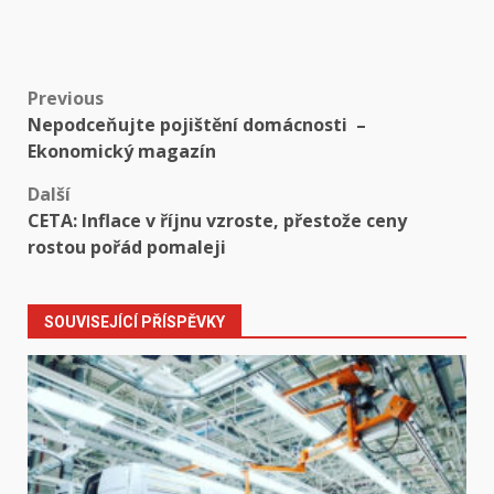
Post
Previous
Nepodceňujte pojištění domácnosti –
navigation
Ekonomický magazín
Další
CETA: Inflace v říjnu vzroste, přestože ceny
rostou pořád pomaleji
SOUVISEJÍCÍ PŘÍSPĚVKY