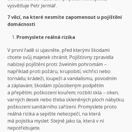
vysvětluje Petr Jermář.
7 věcí, na které nesmíte zapomenout u pojištění
domácnosti
Promyslete reálná rizika
V první řadě si ujasněte, před kterými škodami
chcete svůj majetek chránit. Pojišťovny zpravidla
nabízejí pojištění proti: živelním pohromám –
například proti požáru, krupobití, vichřici nebo
tornádu; krádeži, loupeži a vandalismu, povodním
a záplavám; škodám způsobeným podpětím
a přepětím; poškození kouřem; rozbití skla – oken,
varných desek nebo třeba skleněných ploch nábytku;
poškození sanitárního zařízení. Promyslete proto
reálná rizika a sepište nebezpečí, na která
má pojistka myslet. Stejně jako ta, která v ní
nepotřebujete.