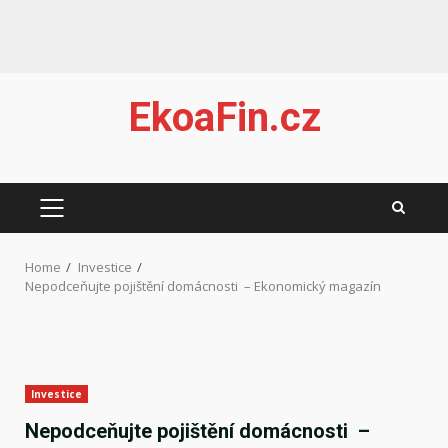
Skip
EkoaFin.cz
to
content
PRIMARY
MENU
Home
Investice
Nepodceňujte pojištění domácnosti – Ekonomický magazín
Investice
Nepodceňujte pojištění domácnosti –