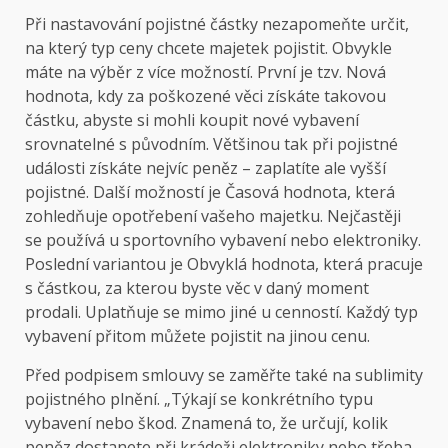
Při nastavování pojistné částky nezapomeňte určit,
na který typ ceny chcete majetek pojistit. Obvykle
máte na výběr z více možností. První je tzv. Nová
hodnota, kdy za poškozené věci získáte takovou
částku, abyste si mohli koupit nové vybavení
srovnatelné s původním. Většinou tak při pojistné
události získáte nejvíc peněz – zaplatíte ale vyšší
pojistné. Další možností je Časová hodnota, která
zohledňuje opotřebení vašeho majetku. Nejčastěji
se používá u sportovního vybavení nebo elektroniky.
Poslední variantou je Obvyklá hodnota, která pracuje
s částkou, za kterou byste věc v daný moment
prodali. Uplatňuje se mimo jiné u cenností. Každý typ
vybavení přitom můžete pojistit na jinou cenu.
Před podpisem smlouvy se zaměřte také na sublimity
pojistného plnění. „Týkají se konkrétního typu
vybavení nebo škod. Znamená to, že určují, kolik
peněz dostanete při krádeži elektroniky nebo třeba