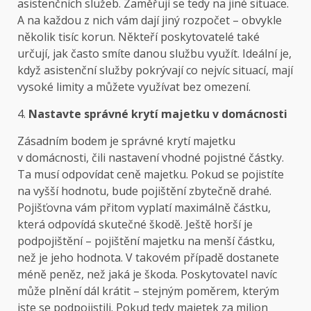
asistenčních služeb. Zaměřují se tedy na jiné situace.
A na každou z nich vám dají jiný rozpočet – obvykle
několik tisíc korun. Někteří poskytovatelé také
určují, jak často smíte danou službu využít. Ideální je,
když asistenční služby pokrývají co nejvíc situací, mají
vysoké limity a můžete využívat bez omezení.
4.
Nastavte správné krytí majetku v domácnosti
Zásadním bodem je správné krytí majetku
v domácnosti, čili nastavení vhodné pojistné částky.
Ta musí odpovídat ceně majetku. Pokud se pojistíte
na vyšší hodnotu, bude pojištění zbytečně drahé.
Pojišťovna vám přitom vyplatí maximálně částku,
která odpovídá skutečné škodě. Ještě horší je
podpojištění – pojištění majetku na menší částku,
než je jeho hodnota. V takovém případě dostanete
méně peněz, než jaká je škoda. Poskytovatel navíc
může plnění dál krátit – stejným poměrem, kterým
jste se podpojistili. Pokud tedy majetek za milion