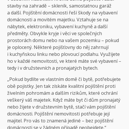
stavby na zahradě – skleník, samostatnou garáž
a další. Pojištění domácnosti řeší škody na vybavení
domácnosti a movitém majetku. Vztahuje se na
nábytek, elektroniku, vybavení kuchyně a další
předměty. Obvykle kryje i věci ve společných
prostorách domu nebo na vašem pozemku – pokud
je oplocený. Některé pojišťovny do něj zahrnují
i kuchyňskou linku nebo plovoucí podlahu. Využijete
ho v každé nemovitosti, ve které máte své vybavení –
tedy i v družstevních a pronajatých bytech.
„Pokud bydlíte ve vlastním domě či bytě, potřebujete
obě pojistky. Jen tak získáte kvalitní pojištění proti
živelním pohromám a dalším rizikům, které ochrání
veškerý váš majetek. Když máte byt či dům pronajatý
nebo žijete v družstevním bytě, stačí vám pojištění
domácnosti. Pojištění nemovitosti potřebuje její
majitel. Pro vás to znamená jediné – bez pojištění
domácnosti se v žádném případě neobejdete,“