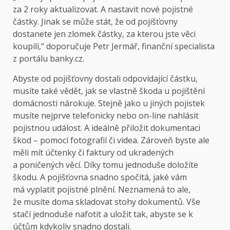
za 2 roky aktualizovat. A nastavit nové pojistné
částky. Jinak se může stát, že od pojišťovny
dostanete jen zlomek částky, za kterou jste věci
koupili,“ doporučuje Petr Jermář, finanční specialista
z portálu banky.cz.
Abyste od pojišťovny dostali odpovídající částku,
musíte také vědět, jak se vlastně škoda u pojištění
domácnosti nárokuje. Stejně jako u jiných pojistek
musíte nejprve telefonicky nebo on-line nahlásit
pojistnou událost. A ideálně přiložit dokumentaci
škod – pomocí fotografií či videa. Zároveň byste ale
měli mít účtenky či faktury od ukradených
a poničených věcí. Díky tomu jednoduše doložíte
škodu. A pojišťovna snadno spočítá, jaké vám
má vyplatit pojistné plnění. Neznamená to ale,
že musíte doma skladovat stohy dokumentů. Vše
stačí jednoduše nafotit a uložit tak, abyste se k
účtům kdykoliv snadno dostali.