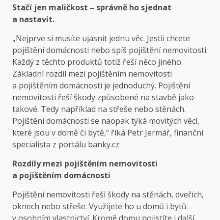
Stačí jen maličkost – správně ho sjednat
a nastavit.
„Nejprve si musíte ujasnit jednu věc. Jestli chcete
pojištění domácnosti nebo spíš pojištění nemovitosti.
Každý z těchto produktů totiž řeší něco jiného.
Základní rozdíl mezi pojištěním nemovitosti
a pojištěním domácnosti je jednoduchý. Pojištění
nemovitosti řeší škody způsobené na stavbě jako
takové. Tedy například na střeše nebo stěnách.
Pojištění domácnosti se naopak týká movitých věcí,
které jsou v domě či bytě,“ říká Petr Jermář, finanční
specialista z portálu banky.cz.
Rozdíly mezi pojištěním nemovitosti
a pojištěním domácnosti
Pojištění nemovitosti řeší škody na stěnách, dveřích,
oknech nebo střeše. Využijete ho u domů i bytů
v osobním vlastnictví. Kromě domu pojistíte i další