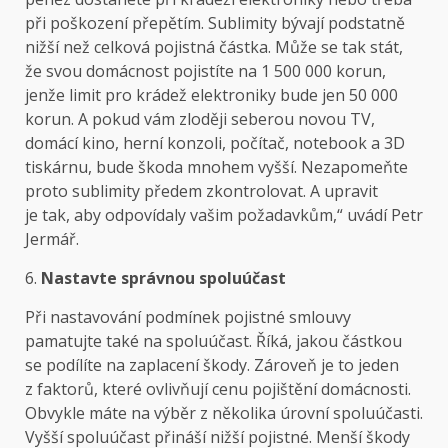
při poškození přepětím. Sublimity bývají podstatně
nižší než celková pojistná částka. Může se tak stát,
že svou domácnost pojistíte na 1 500 000 korun,
jenže limit pro krádež elektroniky bude jen 50 000
korun. A pokud vám zloději seberou novou TV,
domácí kino, herní konzoli, počítač, notebook a 3D
tiskárnu, bude škoda mnohem vyšší. Nezapomeňte
proto sublimity předem zkontrolovat. A upravit
je tak, aby odpovídaly vašim požadavkům,“ uvádí Petr
Jermář.
6.
Nastavte správnou spoluúčast
Při nastavování podmínek pojistné smlouvy
pamatujte také na spoluúčast. Říká, jakou částkou
se podílíte na zaplacení škody. Zároveň je to jeden
z faktorů, které ovlivňují cenu pojištění domácnosti.
Obvykle máte na výběr z několika úrovní spoluúčasti.
Vyšší spoluúčast přináší nižší pojistné. Menší škody