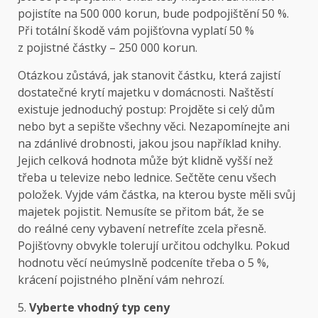
pojistíte na 500 000 korun, bude podpojištění 50 %.
Při totální škodě vám pojišťovna vyplatí 50 %
z pojistné částky – 250 000 korun.
Otázkou zůstává, jak stanovit částku, která zajistí
dostatečné krytí majetku v domácnosti. Naštěstí
existuje jednoduchý postup: Projděte si celý dům
nebo byt a sepište všechny věci. Nezapomínejte ani
na zdánlivé drobnosti, jakou jsou například knihy.
Jejich celková hodnota může být klidně vyšší než
třeba u televize nebo lednice. Sečtěte cenu všech
položek. Vyjde vám částka, na kterou byste měli svůj
majetek pojistit. Nemusíte se přitom bát, že se
do reálné ceny vybavení netrefíte zcela přesně.
Pojišťovny obvykle tolerují určitou odchylku. Pokud
hodnotu věcí neúmyslně podceníte třeba o 5 %,
krácení pojistného plnění vám nehrozí.
5.
Vyberte vhodný typ ceny