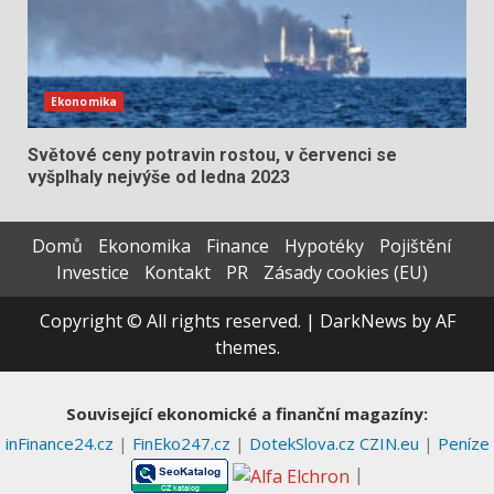
Ekonomika
Světové ceny potravin rostou, v červenci se
vyšplhaly nejvýše od ledna 2023
Domů
Ekonomika
Finance
Hypotéky
Pojištění
Investice
Kontakt
PR
Zásady cookies (EU)
Copyright © All rights reserved.
|
DarkNews
by AF
themes.
Související ekonomické a finanční magazíny:
inFinance24.cz
|
FinEko247.cz
|
DotekSlova.cz
CZIN.eu
|
Peníze
|