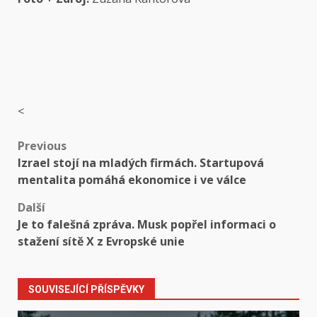
<
Post
Previous
Izrael stojí na mladých firmách. Startupová
navigation
mentalita pomáhá ekonomice i ve válce
Další
Je to falešná zpráva. Musk popřel informaci o
stažení sítě X z Evropské unie
SOUVISEJÍCÍ PŘÍSPĚVKY