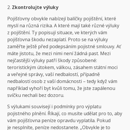
2.
Zkontrolujte výluky
Pojišťovny obvykle nabízejí balíčky pojištění, které
myslí na různá rizika. A které mají také různé výluky
z pojištění. Ty popisují situace, ve kterých vám
pojišťovna škodu nezaplatí. Proto se na výluky
zaměřte ještě před podepsáním pojistné smlouvy. Ať
máte jistotu, že mezi nimi není žádná past. Mezi
nejčastější výluky patří škody způsobené:
teroristickým útokem, válkou, zásahem státní moci
a veřejné správy, vaší nedbalostí, případně
nedbalostí osob z vaší domácnosti – tedy když vám
například vyhoří byt kvůli tomu, že jste zapálenou
svíčku nechali bez dozoru.
S výlukami souvisejí i podmínky pro výplatu
pojistného plnění. Říkají, co musíte udělat pro to, aby
vám pojišťovna peníze opravdu vyplatila. Pokud
je nesplníte, peníze nedostanete. „Obvykle je to