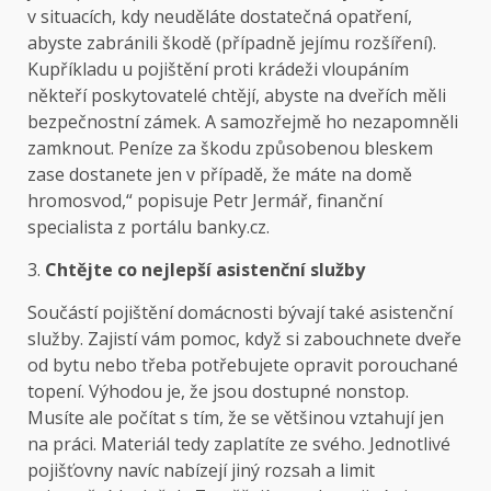
v situacích, kdy neuděláte dostatečná opatření,
abyste zabránili škodě (případně jejímu rozšíření).
Kupříkladu u pojištění proti krádeži vloupáním
někteří poskytovatelé chtějí, abyste na dveřích měli
bezpečnostní zámek. A samozřejmě ho nezapomněli
zamknout. Peníze za škodu způsobenou bleskem
zase dostanete jen v případě, že máte na domě
hromosvod,“ popisuje Petr Jermář, finanční
specialista z portálu banky.cz.
3.
Chtějte co nejlepší asistenční služby
Součástí pojištění domácnosti bývají také asistenční
služby. Zajistí vám pomoc, když si zabouchnete dveře
od bytu nebo třeba potřebujete opravit porouchané
topení. Výhodou je, že jsou dostupné nonstop.
Musíte ale počítat s tím, že se většinou vztahují jen
na práci. Materiál tedy zaplatíte ze svého. Jednotlivé
pojišťovny navíc nabízejí jiný rozsah a limit