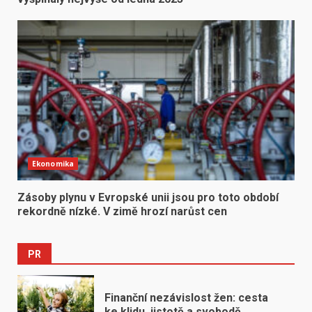
Ekonomika
Zásoby plynu v Evropské unii jsou pro toto období
rekordně nízké. V zimě hrozí narůst cen
PR
Finanční nezávislost žen: cesta
ke klidu, jistotě a svobodě