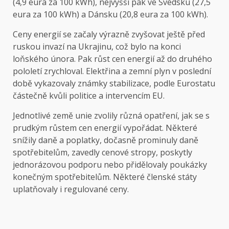
(4,9 eura za 100 kWh), nejvyšší pak ve Švédsku (27,5
eura za 100 kWh) a Dánsku (20,8 eura za 100 kWh).
Ceny energií se začaly výrazně zvyšovat ještě před
ruskou invazí na Ukrajinu, což bylo na konci
loňského února. Pak růst cen energií až do druhého
pololetí zrychloval. Elektřina a zemní plyn v poslední
době vykazovaly známky stabilizace, podle Eurostatu
částečně kvůli politice a intervencím EU.
Jednotlivé země unie zvolily různá opatření, jak se s
prudkým růstem cen energií vypořádat. Některé
snížily daně a poplatky, dočasně prominuly daně
spotřebitelům, zavedly cenové stropy, poskytly
jednorázovou podporu nebo přidělovaly poukázky
konečným spotřebitelům. Některé členské státy
uplatňovaly i regulované ceny.