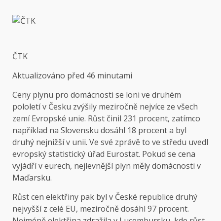
ČTK
Aktualizováno
před 46 minutami
Ceny plynu pro domácnosti se loni ve druhém
pololetí v Česku zvýšily meziročně nejvíce ze všech
zemí Evropské unie. Růst činil 231 procent, zatímco
například na Slovensku dosáhl 18 procent a byl
druhý nejnižší v unii. Ve své zprávě to ve středu uvedl
evropský statistický úřad Eurostat. Pokud se cena
vyjádří v eurech, nejlevnější plyn měly domácnosti v
Maďarsku.
Růst cen elektřiny pak byl v České republice druhý
nejvyšší z celé EU, meziročně dosáhl 97 procent.
Nejméně elektřina zdražila v Lucembursku, kde růst