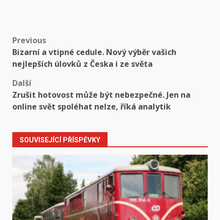
Post
Previous
Bizarní a vtipné cedule. Nový výběr vašich
navigation
nejlepších úlovků z Česka i ze světa
Další
Zrušit hotovost může být nebezpečné. Jen na
online svět spoléhat nelze, říká analytik
SOUVISEJÍCÍ PŘÍSPĚVKY