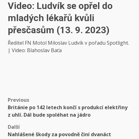
Video: Ludvík se opřel do
mladých lékařů kvůli
přesčasům (13. 9. 2023)
Ředitel FN Motol Miloslav Ludvík v pořadu Spotlight.
| Video: Blahoslav Baťa
Post
Previous
Británie po 142 letech končí s produkcí elektřiny
navigation
z uhlí. Dál bude spoléhat na jádro
Další
Nahlášené škody za povodně činí dvanáct