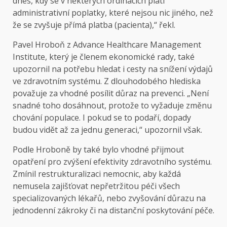
dnes, kdy se v některých ordinacích platí
administrativní poplatky, které nejsou nic jiného, než
že se zvyšuje přímá platba (pacienta),“ řekl.
Pavel Hroboň z Advance Healthcare Management
Institute, který je členem ekonomické rady, také
upozornil na potřebu hledat i cesty na snížení výdajů
ve zdravotním systému. Z dlouhodobého hlediska
považuje za vhodné posílit důraz na prevenci. „Není
snadné toho dosáhnout, protože to vyžaduje změnu
chování populace. I pokud se to podaří, dopady
budou vidět až za jednu generaci,“ upozornil však.
Podle Hroboně by také bylo vhodné přijmout
opatření pro zvýšení efektivity zdravotního systému.
Zmínil restrukturalizaci nemocnic, aby každá
nemusela zajišťovat nepřetržitou péči všech
specializovaných lékařů, nebo zvyšování důrazu na
jednodenní zákroky či na distanční poskytování péče.