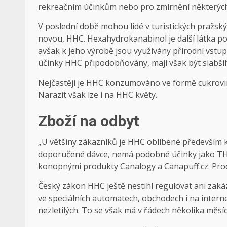
rekreačním účinkům nebo pro zmírnění některých 
V poslední době mohou lidé v turistických pražsk
novou, HHC. Hexahydrokanabinol je další látka poc
avšak k jeho výrobě jsou využívány přírodní vstup
účinky HHC připodobňovány, mají však být slabší
Nejčastěji je HHC konzumováno ve formě cukrovine
Narazit však lze i na HHC květy.
Zboží na odbyt
„U většiny zákazníků je HHC oblíbené především k
doporučené dávce, nemá podobné účinky jako THC,
konopnými produkty Canalogy a Canapuff.cz. Prod
Český zákon HHC ještě nestihl regulovat ani zakáza
ve speciálních automatech, obchodech i na intern
nezletilých. To se však má v řádech několika měsí