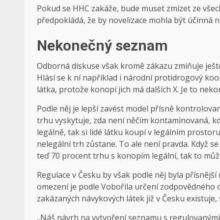
Pokud se HHC zakáže, bude muset zmizet ze všech
předpokládá, že by novelizace mohla být účinná ne
Nekonečný seznam
Odborná diskuse však kromě zákazu zmiňuje ještě 
Hlásí se k ní například i národní protidrogový koo
látka, protože konopí jich má dalších X. Je to ne
Podle něj je lepší zavést model přísně kontrolovan
trhu vyskytuje, zda není něčím kontaminovaná, kd
legálně, tak si lidé látku koupí v legálním prostoru
nelegální trh zůstane. To ale není pravda. Když se
teď 70 procent trhu s konopím legální, tak to může
Regulace v Česku by však podle něj byla přísnější
omezení je podle Vobořila určení zodpovědného o
zakázaných návykových látek již v Česku existuje
„Náš návrh na vytvoření seznamu s regulovanými l