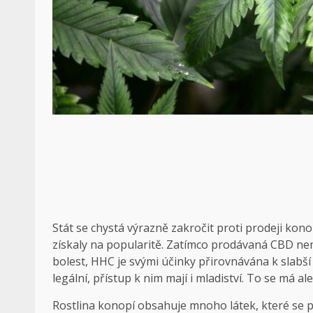
Stát se chystá výrazně zakročit proti prodeji ko
získaly na popularitě. Zatímco prodávaná CBD nemá
bolest, HHC je svými účinky přirovnávána k slabší
legální, přístup k nim mají i mladiství. To se má al
Rostlina konopí obsahuje mnoho látek, které se pos