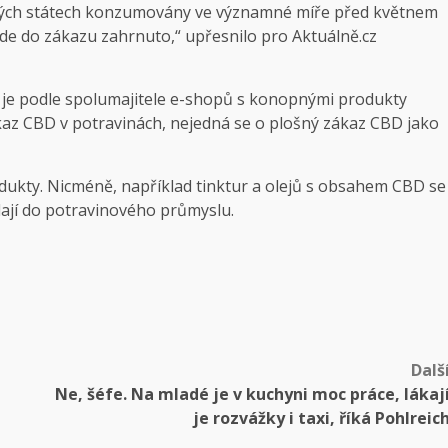
ských státech konzumovány ve významné míře před květnem
ude do zákazu zahrnuto,“ upřesnilo pro Aktuálně.cz
 je podle spolumajitele e-shopů s konopnými produkty
kaz CBD v potravinách, nejedná se o plošný zákaz CBD jako
dukty. Nicméně, například tinktur a olejů s obsahem CBD se
ají do potravinového průmyslu.
Dalš
Ne, šéfe. Na mladé je v kuchyni moc práce, lákaj
je rozvážky i taxi, říká Pohlreic