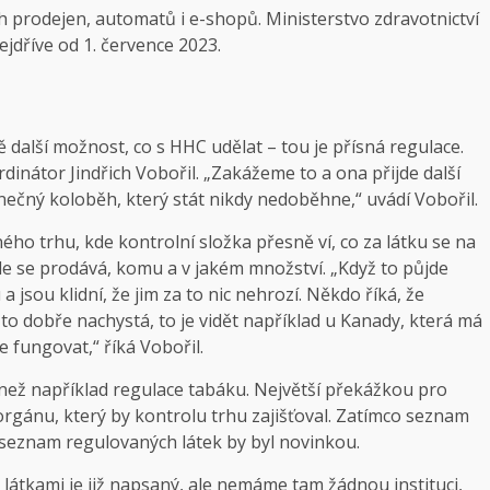
 prodejen, automatů i e-shopů. Ministerstvo zdravotnictví
jdříve od 1. července 2023.
další možnost, co s HHC udělat – tou je přísná regulace.
rdinátor Jindřich Vobořil. „Zakážeme to a ona přijde další
konečný koloběh, který stát nikdy nedoběhne,“ uvádí Vobořil.
ého trhu, kde kontrolní složka přesně ví, co za látku se na
e se prodává, komu a v jakém množství. „Když to půjde
 a jsou klidní, že jim za to nic nehrozí. Někdo říká, že
 to dobře nachystá, to je vidět například u Kanady, která má
 fungovat,“ říká Vobořil.
 než například regulace tabáku. Největší překážkou pro
rgánu, který by kontrolu trhu zajišťoval. Zatímco seznam
, seznam regulovaných látek by byl novinkou.
átkami je již napsaný, ale nemáme tam žádnou instituci,