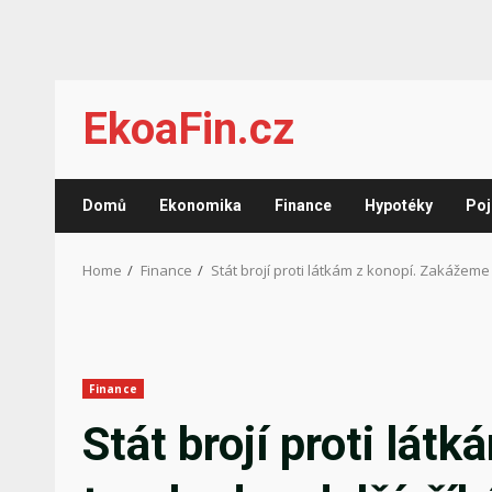
Skip
EkoaFin.cz
to
content
Domů
Ekonomika
Finance
Hypotéky
Poj
Home
Finance
Stát brojí proti látkám z konopí. Zakážeme
Finance
Stát brojí proti lá