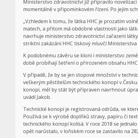
Ministerstvo zdravotnictví již připravilo novelizac
momentálně v připomínkovém řízení. Po jejím sch
„Vzhledem k tomu, že látka HHC je prozatím volně
matech, a přitom má obdobné vlastnosti jako látk
navrhuje ministerstvo zdravotnictví zařazení lát
striktní zakázání HHC tiskový mluvčí Ministerstva
K podobnému závěru se kloní i ministerstvo zemědě
době probíhají šetření o přirozeném obsahu HHC
V případě, že by se jen stopové množství v techn
veškerým pěstitelům technického konopí v Česku
konopí, měl by stát být přípraven navrhnout úprav
uvádí Jakob.
Technické konopí je registrovaná odrůda, ve kt
Používá se k výrobě doplňků stravy, papíru či texti
technického konopí kolísá. V roce 2018 se jednalo
opět narůstalo, v loňském roce se zastavilo na 2