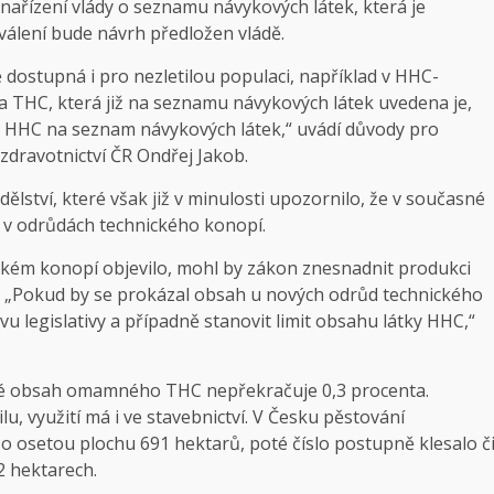
i nařízení vlády o seznamu návykových látek, která je
válení bude návrh předložen vládě.
 dostupná i pro nezletilou populaci, například v HHC-
a THC, která již na seznamu návykových látek uvedena je,
ky HHC na seznam návykových látek,“ uvádí důvody pro
 zdravotnictví ČR Ondřej Jakob.
lství, které však již v minulosti upozornilo, že v současné
 v odrůdách technického konopí.
ickém konopí objevilo, mohl by zákon znesnadnit produkci
. „Pokud by se prokázal obsah u nových odrůd technického
u legislativy a případně stanovit limit obsahu látky HHC,“
eré obsah omamného THC nepřekračuje 0,3 procenta.
lu, využití má i ve stavebnictví. V Česku pěstování
 o osetou plochu 691 hektarů, poté číslo postupně klesalo č
82 hektarech.