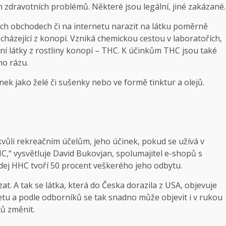
zdravotních problémů. Některé jsou legální, jiné zakázané.
ých obchodech či na internetu narazit na látku poměrně
házející z konopí. Vzniká chemickou cestou v laboratořích,
ní látky z rostliny konopí – THC. K účinkům THC jsou také
ho rázu.
k jako želé či sušenky nebo ve formě tinktur a olejů.
vůli rekreačním účelům, jeho účinek, pokud se užívá v
“ vysvětluje David Bukovjan, spolumajitel e-shopů s
ej HHC tvoří 50 procent veškerého jeho odbytu.
t. A tak se látka, která do Česka dorazila z USA, objevuje
etu a podle odborníků se tak snadno může objevit i v rukou
ců změnit.