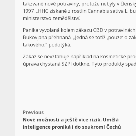
takzvané nové potraviny, protože nebyly v člen
1997. „HHC získané z rostlin Cannabis sativa L. b
ministerstvo zemědělství.
Panika vyvolaná kolem zákazu CBD v potravinách
Bukovjana přehnaná. „Jedná se totiž ‚pouze‘ o zá
takového,“ podotýká.
Zákaz se nevztahuje například na kosmetické pro
úprava chystaná SZPI dotkne. Tyto produkty spad
Post
Previous
Nové možnosti a ještě více rizik. Umělá
navigation
inteligence proniká i do soukromí Čechů