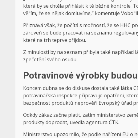
která by se chtěla přihlásit k té běžné kontrole.
věřím, že se nějak domluvíme,“ komentuje Vobořil
Přiznává však, že počítá s možností, že se HHC pr
zároveň se bude pracovat na seznamu regulovaných 
které na trh teprve přijdou.
Z minulosti by na seznam přibyla také například lá
zpečetění svého osudu.
Potravinové výrobky budou
Koncem dubna se do diskuse dostala také látka CB
potravinářská inspekce připravuje opatření, které
bezpečnost produktů neprověří Evropský úřad pr
Odkdy zákaz začne platit, zatím ministerstvo zem
produkty doprodat, uvedla agentura ČTK.
Ministerstvo upozornilo, že podle nařízení EU o 