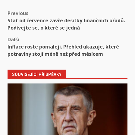
Post
Previous
Stát od července zavře desítky finančních úřadů.
navigation
Podívejte se, o které se jedná
Další
Inflace roste pomaleji. Přehled ukazuje, které
potraviny stojí méně než před měsícem
SOUVISEJÍCÍ PŘÍSPĚVKY