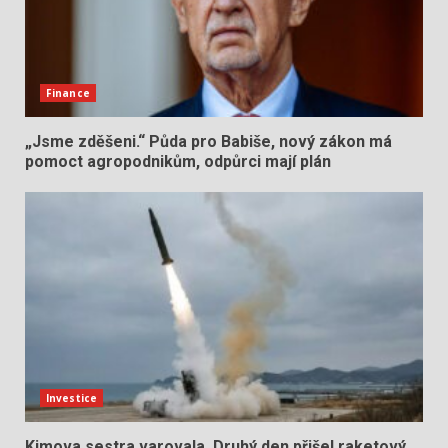
Finance
„Jsme zděšeni.“ Půda pro Babiše, nový zákon má
pomoct agropodnikům, odpůrci mají plán
Investice
Kimova sestra varovala. Druhý den přišel raketový