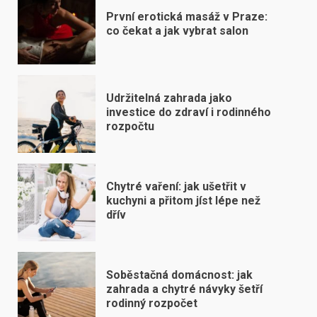
První erotická masáž v Praze:
co čekat a jak vybrat salon
Udržitelná zahrada jako
investice do zdraví i rodinného
rozpočtu
Chytré vaření: jak ušetřit v
kuchyni a přitom jíst lépe než
dřív
Soběstačná domácnost: jak
zahrada a chytré návyky šetří
rodinný rozpočet