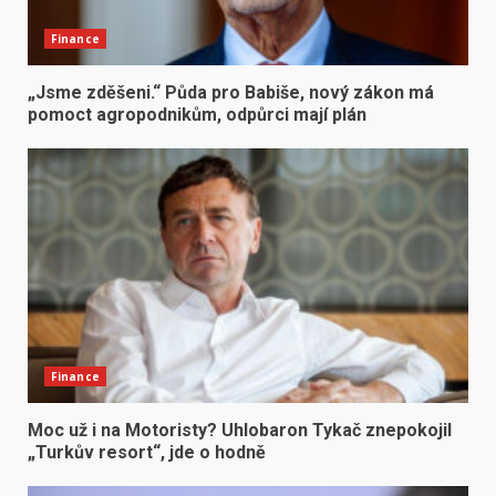
Finance
„Jsme zděšeni.“ Půda pro Babiše, nový zákon má
pomoct agropodnikům, odpůrci mají plán
Finance
Moc už i na Motoristy? Uhlobaron Tykač znepokojil
„Turkův resort“, jde o hodně