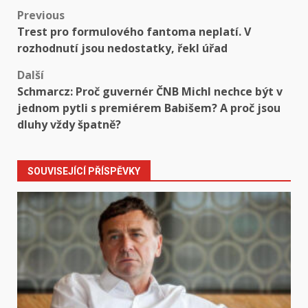
Post
Previous
Trest pro formulového fantoma neplatí. V
navigation
rozhodnutí jsou nedostatky, řekl úřad
Další
Schmarcz: Proč guvernér ČNB Michl nechce být v
jednom pytli s premiérem Babišem? A proč jsou
dluhy vždy špatně?
SOUVISEJÍCÍ PŘÍSPĚVKY