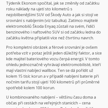
Týdeník Ekonom spočítal, jak se změnily od začátku
roku náklady na ujetí sto kilometrů s
nejoblíbenějšími SUV od Škody Auto a jak si stojí ve
srovnání s nabíjením (viz tabulka). Zatímco majitelé
elektromobilů Škoda Enyaq zůstali na svém, řidiči
benzinového i naftového SUV si od začátku ledna do
začátku května připlatili více než čtvrtinu navrch.
Pro kompletní obrázek a férové srovnání je ovšem
potřeba vzít v potaz ještě jeden důležitý faktor, a sice
kde majitel bateriového vozu čerpá energii. V tomto
ohledu jednoznačně vyhrávají elektromobilisté, kteří
mají vlastní nabíjecí wallbox. Ten se dá pořídit už
kolem 15 tisíc korun a v případě nabíjení baterie při
nočním tarifu stojí ujetí 100 kilometrů při průměrné
spotřebě kolem 100 korun.
U kombinovaného nabíjení – většinu času doma a
občas při cestách na veřejných stanicích – cena