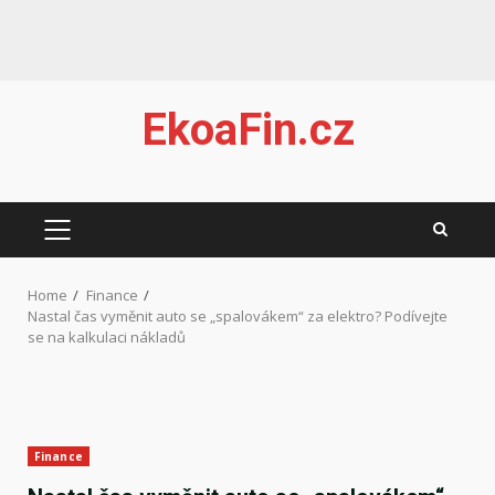
Skip
EkoaFin.cz
to
content
PRIMARY
MENU
Home
Finance
Nastal čas vyměnit auto se „spalovákem“ za elektro? Podívejte
se na kalkulaci nákladů
Finance