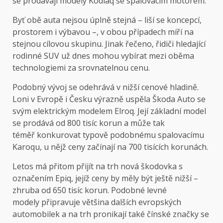
se prodávají modely Kodiaq se spalovacím motorem.
Byť obě auta nejsou úplně stejná – liší se koncepcí,
prostorem i výbavou –, v obou případech míří na
stejnou cílovou skupinu. Jinak řečeno, řidiči hledající
rodinné SUV už dnes mohou vybírat mezi oběma
technologiemi za srovnatelnou cenu.
Podobný vývoj se odehrává v nižší cenové hladině.
Loni v Evropě i Česku výrazně uspěla Škoda Auto se
svým elektrickým modelem Elroq. Její základní model
se prodává od 800 tisíc korun a může tak
téměř konkurovat typově podobnému spalovacímu
Karoqu, u nějž ceny začínají na 700 tisících korunách.
Letos má přitom přijít na trh nová škodovka s
označením Epiq, jejíž ceny by měly být ještě nižší –
zhruba od 650 tisíc korun. Podobné levné
modely připravuje většina dalších evropských
automobilek a na trh pronikají také čínské značky se