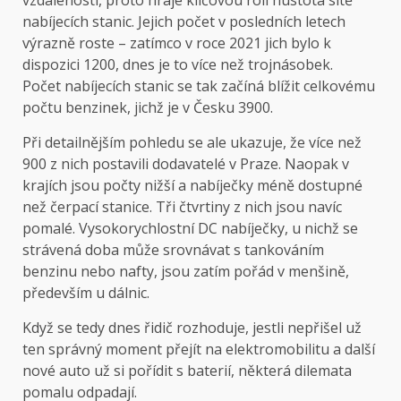
vzdálenosti, proto hraje klíčovou roli hustota sítě
nabíjecích stanic. Jejich počet v posledních letech
výrazně roste – zatímco v roce 2021 jich bylo k
dispozici 1200, dnes je to více než trojnásobek.
Počet nabíjecích stanic se tak začíná blížit celkovému
počtu benzinek, jichž je v Česku 3900.
Při detailnějším pohledu se ale ukazuje, že více než
900 z nich postavili dodavatelé v Praze. Naopak v
krajích jsou počty nižší a nabíječky méně dostupné
než čerpací stanice. Tři čtvrtiny z nich jsou navíc
pomalé. Vysokorychlostní DC nabíječky, u nichž se
strávená doba může srovnávat s tankováním
benzinu nebo nafty, jsou zatím pořád v menšině,
především u dálnic.
Když se tedy dnes řidič rozhoduje, jestli nepřišel už
ten správný moment přejít na elektromobilitu a další
nové auto už si pořídit s baterií, některá dilemata
pomalu odpadají.