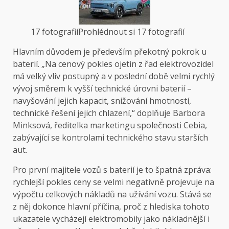
17 fotografií
Prohlédnout si 17 fotografií
Hlavním důvodem je především překotný pokrok u
baterií. „Na cenový pokles ojetin z řad elektrovozidel
má velký vliv postupný a v poslední době velmi rychlý
vývoj směrem k vyšší technické úrovni baterií –
navyšování jejich kapacit, snižování hmotností,
technické řešení jejich chlazení,“ doplňuje Barbora
Minksová, ředitelka marketingu společnosti Cebia,
zabývající se kontrolami technického stavu starších
aut.
Pro první majitele vozů s baterií je to špatná zpráva:
rychlejší pokles ceny se velmi negativně projevuje na
výpočtu celkových nákladů na užívání vozu. Stává se
z něj dokonce hlavní příčina, proč z hlediska tohoto
ukazatele vycházejí elektromobily jako nákladnější i