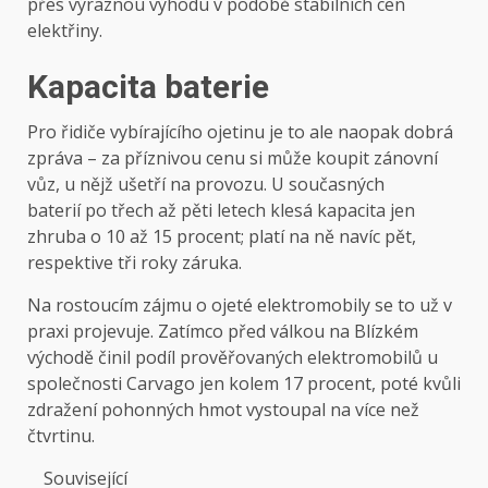
přes výraznou výhodu v podobě stabilních cen
elektřiny.
Kapacita baterie
Pro řidiče vybírajícího ojetinu je to ale naopak dobrá
zpráva – za příznivou cenu si může koupit zánovní
vůz, u nějž ušetří na provozu. U současných
baterií po třech až pěti letech klesá kapacita jen
zhruba o 10 až 15 procent; platí na ně navíc pět,
respektive tři roky záruka.
Na rostoucím zájmu o ojeté elektromobily se to už v
praxi projevuje. Zatímco před válkou na Blízkém
východě činil podíl prověřovaných elektromobilů u
společnosti Carvago jen kolem 17 procent, poté kvůli
zdražení pohonných hmot vystoupal na více než
čtvrtinu.
Související