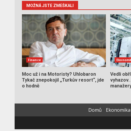
MOŽNÁ JSTE ZMEŠKALI
Finance
Ekonomi
Moc už i na Motoristy? Uhlobaron
Vedli obř
Tykač znepokojil „Turkův resort“, jde
vyhazov. 
o hodně
manažery
Domů
Ekonomika