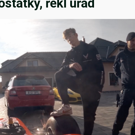
statky, řekl úřad