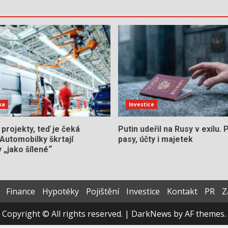
ka
Investice
í projekty, teď je čeká
Putin udeřil na Rusy v exilu. 
Automobilky škrtají
pasy, účty i majetek
 „jako šílené“
Finance
Hypotéky
Pojištění
Investice
Kontakt
PR
Z
Copyright © All rights reserved.
|
DarkNews
by AF themes.