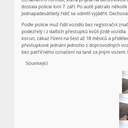
dostala policie loni 7. září. Po autě pátralo několik
Jednapadesátiletý řidič se odmítl vyjádřit. Dechov
Podle policie muž řídil vozidlo bez registrační z
podezřelý i z dalších přestupků kvůli jízdě vozidl
korun, zákaz řízení na šest až 18 měsíců a přiděl
přestupkové jednání jednoho z doprovodných vozide
bez patřičného označení na laně za jiným vozem. N
Související