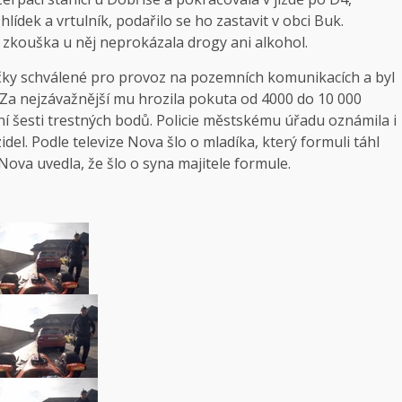
 hlídek a vrtulník, podařilo se ho zastavit v obci Buk.
á zkouška u něj neprokázala drogy ani alkohol.
načky schválené pro provoz na pozemních komunikacích a byl
a. Za nejzávažnější mu hrozila pokuta od 4000 do 10 000
ení šesti trestných bodů. Policie městskému úřadu oznámila i
l. Podle televize Nova šlo o mladíka, který formuli táhl
ova uvedla, že šlo o syna majitele formule.