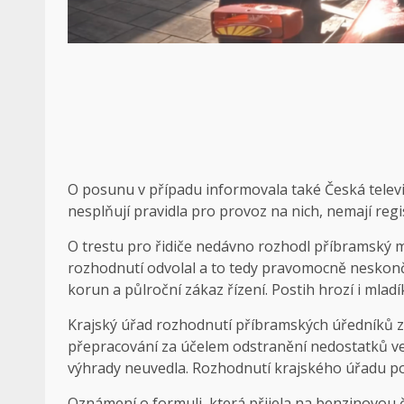
O posunu v případu informovala také Česká telev
nesplňují pravidla pro provoz na nich, nemají reg
O trestu pro řidiče nedávno rozhodl příbramský měs
rozhodnutí odvolal a to tedy pravomocně neskonč
korun a půlroční zákaz řízení. Postih hrozí i mlad
Krajský úřad rozhodnutí příbramských úředníků zru
přepracování za účelem odstranění nedostatků ve
výhrady neuvedla. Rozhodnutí krajského úřadu pod
Oznámení o formuli, která přijela na benzinovou č