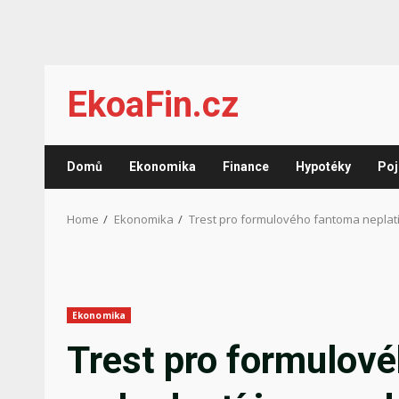
Skip
EkoaFin.cz
to
content
Domů
Ekonomika
Finance
Hypotéky
Poj
Home
Ekonomika
Trest pro formulového fantoma neplatí.
Ekonomika
Trest pro formulové