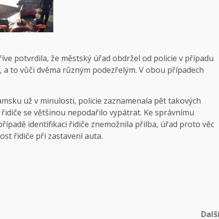
ve potvrdila, že městský úřad obdržel od policie v případu
, a to vůči dvěma různým podezřelým. V obou případech
amsku už v minulosti, policie zaznamenala pět takových
o, řidiče se většinou nepodařilo vypátrat. Ke správnímu
ípadě identifikaci řidiče znemožnila přilba, úřad proto věc
žnost řidiče při zastavení auta.
Dalš