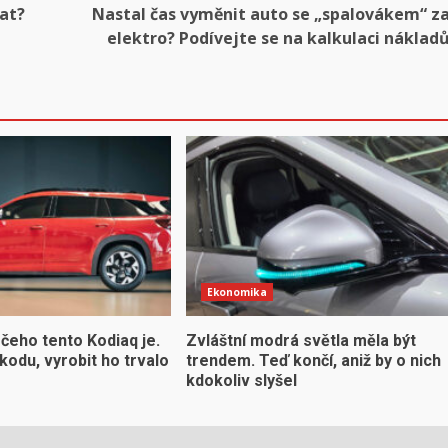
rat?
Nastal čas vyměnit auto se „spalovákem“ z
elektro? Podívejte se na kalkulaci náklad
Ekonomika
 čeho tento Kodiaq je.
Zvláštní modrá světla měla být
Škodu, vyrobit ho trvalo
trendem. Teď končí, aniž by o nich
kdokoliv slyšel