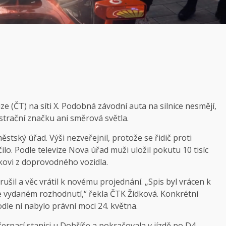
ize (ČT) na
síti X
. Podobná závodní auta na silnice nesmějí,
istrační značku ani směrová světla.
tský úřad. Výši nezveřejnil, protože se řidič proti
ilo. Podle
televize
Nova úřad muži uložil pokutu 10 tisíc
íkovi z doprovodného vozidla.
šil a věc vrátil k novému projednání. „Spis byl vrácen k
 vydaném rozhodnutí,“ řekla ČTK Žídková. Konkrétní
le ní nabylo právní moci 24. května.
erpací stanici u Dobříše a pokračovala v jízdě po D4,