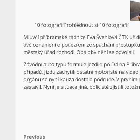
10 fotografií
Prohlédnout si 10 fotografií
Mluvčí příbramské radnice Eva Švehlová ČTK už dří
dvě oznámení o podezření ze spáchání přestupku
městský úřad rozhodl. Oba obvinění se odvolali.
Závodní auto typu formule jezdilo po D4 na Příbr
případů. Jízdu zachytili ostatní motoristé na vide
orgánu se nyní kauza dostala podruhé. V prvním př
zastavil. Nyní je situace jiná, policisté zjistili toto
Post
Previous