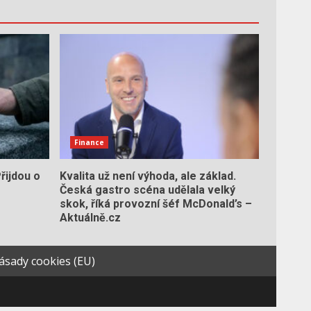
Finance
Přijdou o
Kvalita už není výhoda, ale základ.
Česká gastro scéna udělala velký
skok, říká provozní šéf McDonald’s –
Aktuálně.cz
ásady cookies (EU)