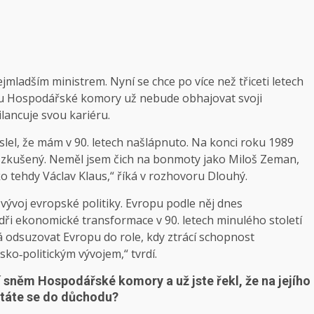
jmladším ministrem. Nyní se chce po více než třiceti letech
mu Hospodářské komory už nebude obhajovat svoji
lancuje svou kariéru.
el, že mám v 90. letech našlápnuto. Na konci roku 1989
ě zkušený. Neměl jsem čich na bonmoty jako Miloš Zeman,
ko tehdy Václav Klaus,“ říká v rozhovoru Dlouhý.
 vývoj evropské politiky. Evropu podle něj dnes
lídři ekonomické transformace v 90. letech minulého století
íná odsuzovat Evropu do role, kdy ztrácí schopnost
ko‑politickým vývojem,“ tvrdí.
í sněm Hospodářské komory a už jste řekl, že na jejího
státe se do důchodu?