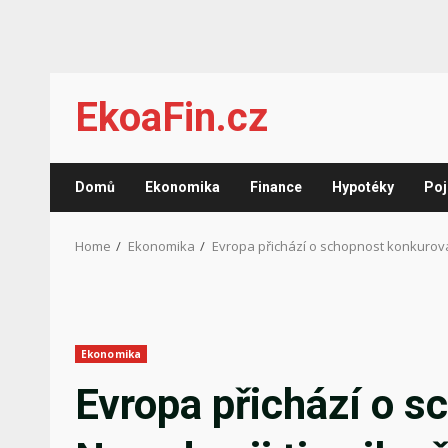
Skip
EkoaFin.cz
to
content
Domů
Ekonomika
Finance
Hypotéky
Poj
Home
Ekonomika
Evropa přichází o schopnost konkurovat.
Ekonomika
Evropa přichází o s