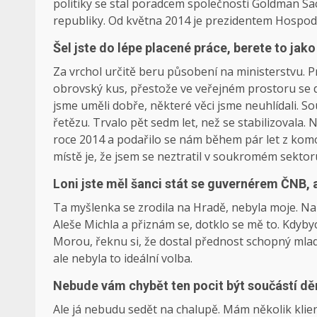
politiky se stal poradcem společnosti Goldman Sa
republiky. Od května 2014 je prezidentem Hospo
Šel jste do lépe placené práce, berete to jako
Za vrchol určitě beru působení na ministerstvu. P
obrovský kus, přestože ve veřejném prostoru se 
jsme uměli dobře, některé věci jsme neuhlídali. So
řetězu. Trvalo pět sedm let, než se stabilizovala
roce 2014 a podařilo se nám během pár let z komory
místě je, že jsem se neztratil v soukromém sektor
Loni jste měl šanci stát se guvernérem ČNB, a
Ta myšlenka se zrodila na Hradě, nebyla moje. Na
Aleše Michla a přiznám se, dotklo se mě to. Kdy
Morou, řeknu si, že dostal přednost schopný mladší
ale nebyla to ideální volba.
Nebude vám chybět ten pocit být součástí dě
Ale já nebudu sedět na chalupě. Mám několik klien