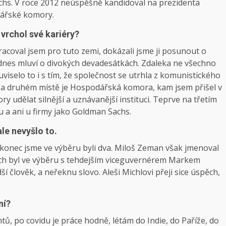
chs. V roce 2012 neúspěšně kandidoval na prezidenta
dářské komory.
 vrchol své kariéry?
racoval jsem pro tuto zemi, dokázali jsme ji posunout o
dnes mluví o divokých devadesátkách. Zdaleka ne všechno
uviselo to i s tím, že společnost se utrhla z komunistického
. Na druhém místě je Hospodářská komora, kam jsem přišel v
 udělat silnější a uznávanější instituci. Teprve na třetím
u a ani u firmy jako Goldman Sachs.
le nevyšlo to.
konec jsme ve výběru byli dva. Miloš Zeman však jmenoval
bych byl ve výběru s tehdejším viceguvernérem Markem
 člověk, a neřeknu slovo. Aleši Michlovi přeji sice úspěch,
ní?
tů, po covidu je práce hodně, létám do Indie, do Paříže, do