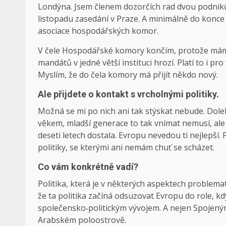
Londýna. Jsem členem dozorčích rad dvou podniků 
listopadu zasedání v Praze. A minimálně do kon
asociace hospodářských komor.
V čele Hospodářské komory končím, protože mám po
mandátů v jedné větší instituci hrozí. Platí to i 
Myslím, že do čela komory má přijít někdo nový.
Ale přijdete o kontakt s vrcholnými politiky.
Možná se mi po nich ani tak stýskat nebude. Doleh
věkem, mladší generace to tak vnímat nemusí, ale
deseti letech dostala. Evropu nevedou ti nejlepší.
politiky, se kterými ani nemám chuť se scházet.
Co vám konkrétně vadí?
Politika, která je v některých aspektech proble
že ta politika začíná odsuzovat Evropu do role, k
společensko‑politickým vývojem. A nejen Spojeným 
Arabském poloostrově.