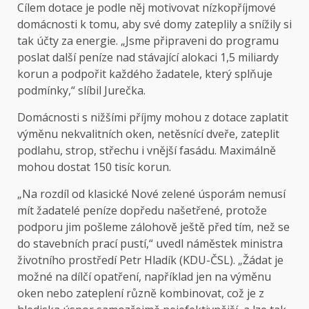
Cílem dotace je podle něj motivovat nízkopříjmové
domácnosti k tomu, aby své domy zateplily a snížily si
tak účty za energie. „Jsme připraveni do programu
poslat další peníze nad stávající alokaci 1,5 miliardy
korun a podpořit každého žadatele, který splňuje
podmínky,“ slíbil Jurečka.
Domácnosti s nižšími příjmy mohou z dotace zaplatit
výměnu nekvalitních oken, netěsnící dveře, zateplit
podlahu, strop, střechu i vnější fasádu. Maximálně
mohou dostat 150 tisíc korun.
„Na rozdíl od klasické Nové zelené úsporám nemusí
mít žadatelé peníze dopředu našetřené, protože
podporu jim pošleme zálohově ještě před tím, než se
do stavebních prací pustí,“ uvedl náměstek ministra
životního prostředí Petr Hladík (KDU-ČSL). „Žádat je
možné na dílčí opatření, například jen na výměnu
oken nebo zateplení různě kombinovat, což je z