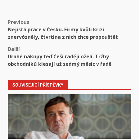
Post
Previous
Nejistá práce v Česku. Firmy kvůli krizi
navigation
znervózněly, čtvrtina z nich chce propouštět
Další
Drahé nákupy teď Češi raději oželí. Tržby
obchodníků klesají už sedmý měsíc v řadě
SOUVISEJÍCÍ PŘÍSPĚVKY