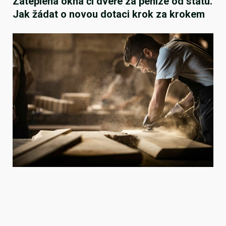
Zateplená okna či dveře za peníze od státu.
Jak žádat o novou dotaci krok za krokem