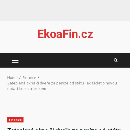
Skip
EkoaFin.cz
to
content
PRIMARY
MENU
Home
Finance
Zateplená okna či dveře za peníze od státu. Jak žádat o novou
dotaci krok za krokem
Finance