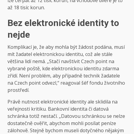
lze čerpat až 12 tisíc korun, na vchodové dveře je to
až 18 tisíc korun.
Bez elektronické identity to
nejde
Komplikací je, že aby mohla být žádost podána, musí
mít žadatel elektronickou identitu, což ale stále
většina lidí nemá. „Stačí navštívit Czech point na
vybrané poště, kde elektronickou identitu zdarma
zřídí. Není problém, aby případně technik žadatele
na Czech point odvezl,“ reagoval šéf fondu životního
prostředí.
Právě nutnost elektronické identity ale sklidila na
veřejnosti kritiku. Bankovní identita či datová
schránka totiž nestačí. „Datovou schránkou se nelze
dostatečně ověřit, abychom mohli posílat peníze
zálohově. Stejně bychom museli dotyčného nějakým