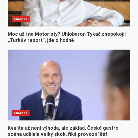
Finance
Moc už i na Motoristy? Uhlobaron Tykač znepokojil
„Turkův resort“, jde o hodně
Finance
Kvalita už není výhoda, ale základ. Česká gastro
scéna udělala velký skok, říká provozní šéf