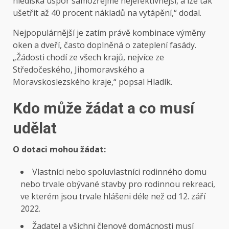
hlediska úspor samozřejmě nejefektivnější, a lze tak
ušetřit až 40 procent nákladů na vytápění,“ dodal.
Nejpopulárnější je zatím právě kombinace výměny
oken a dveří, často doplněná o zateplení fasády.
„Žádosti chodí ze všech krajů, nejvíce ze
Středočeského, Jihomoravského a
Moravskoslezského kraje,“ popsal Hladík.
Kdo může žádat a co musí
udělat
O dotaci mohou žádat:
Vlastníci nebo spoluvlastníci rodinného domu
nebo trvale obývané stavby pro rodinnou rekreaci,
ve kterém jsou trvale hlášeni déle než od 12. září
2022.
Žadatel a všichni členové domácnosti musí