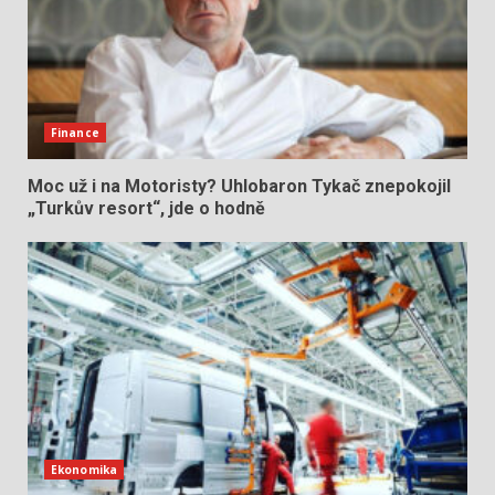
Finance
Moc už i na Motoristy? Uhlobaron Tykač znepokojil
„Turkův resort“, jde o hodně
Ekonomika