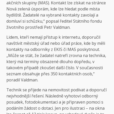
akčních skupiny (MAS). Kontakt lze získat na stránce
Nová zelená úsporám
, kde lze hledat podle místa
bydliště. Žadatelé na vybrané kontakty zavolají a
domluví si schůzku,“ popsal ředitel Státního fondu
životního prostředí Petr Valdman.
Lidem, kteří nemají přístup k internetu, doporučil
navštívit městský úřad nebo úřad práce, kde by měli
kontakty na odborníky z EKIS či MAS poskytnout.
„Může se stát, že žadatel natrefí zrovna na technika,
který má termíny obsazené dlouho dopředu, v
takovém případě zkoušet další číslo. V současnosti
seznam obsahuje přes 350 kontaktních osob,“
poradil Valdman.
Technik se přijede na nemovitost podívat a doporučí
nejvhodnější řešení. Následně vyhotoví odborný
posudek, fotodokumentaci a je připraven pomoci s
podáním žádost o dotaci. Jen pro ilustraci – na okna