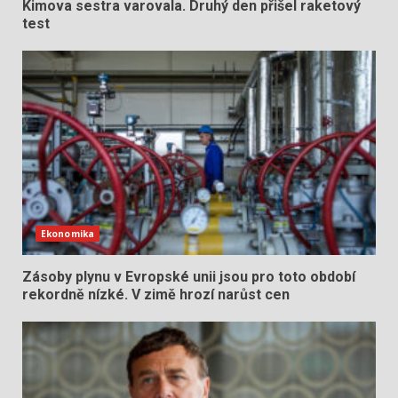
Kimova sestra varovala. Druhý den přišel raketový
test
Ekonomika
Zásoby plynu v Evropské unii jsou pro toto období
rekordně nízké. V zimě hrozí narůst cen