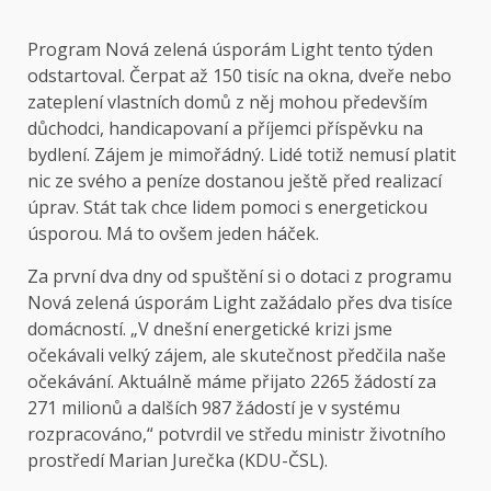
Program Nová zelená úsporám Light tento týden
odstartoval. Čerpat až 150 tisíc na okna, dveře nebo
zateplení vlastních domů z něj mohou především
důchodci, handicapovaní a příjemci příspěvku na
bydlení. Zájem je mimořádný. Lidé totiž nemusí platit
nic ze svého a peníze dostanou ještě před realizací
úprav. Stát tak chce lidem pomoci s energetickou
úsporou. Má to ovšem jeden háček.
Za první dva dny od spuštění si o dotaci z programu
Nová zelená úsporám Light zažádalo přes dva tisíce
domácností. „V dnešní energetické krizi jsme
očekávali velký zájem, ale skutečnost předčila naše
očekávání. Aktuálně máme přijato 2265 žádostí za
271 milionů a dalších 987 žádostí je v systému
rozpracováno,“ potvrdil ve středu ministr životního
prostředí Marian Jurečka (KDU-ČSL).