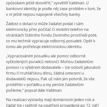
způsobem ještě doověřit,“ vysvětlil Valdman. U
bankovní identity je podle něj zase problém v tom, že
v ní ještě nejsou napojené všechny banky.
Žádost o dotaci si může žadatel podat i sám
elektronicky přes počítač či mobilní telefon na
stránkách
Státního fondu životního prostředí
poté,
co mu technik vypracuje odborný posudek. Opět k
tomu ale potřebuje elektronickou identitu.
„Vypracováním posudku ale pomoc odborně
vyškolených poradců nekončí. Mohou žadatelům
pomoci i s výběrem dodavatele – lze oslovit jakoukoli
firmu či truhlářskou dílnu, žádná omezení u
dodavatelů nejsou. Pak už nám jen potvrdí, že vše
proběhlo v pořádku a my peníze žadatelům
pošleme,“ popsal dále Valdman.
Na realizaci výstavby mají domácnosti jeden rok a
žádat lze i zpětně na opatření provedená po 12. září