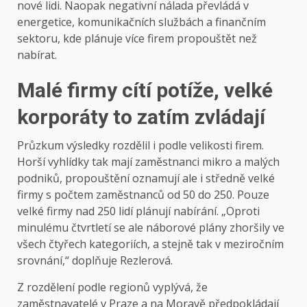
nové lidi. Naopak negativní nálada převládá v
energetice, komunikačních službách a finančním
sektoru, kde plánuje více firem propouštět než
nabírat.
Malé firmy cítí potíže, velké
korporáty to zatím zvládají
Průzkum výsledky rozdělil i podle velikosti firem.
Horší vyhlídky tak mají zaměstnanci mikro a malých
podniků, propouštění oznamují ale i středně velké
firmy s počtem zaměstnanců od 50 do 250. Pouze
velké firmy nad 250 lidí plánují nabírání. „Oproti
minulému čtvrtletí se ale náborové plány zhoršily ve
všech čtyřech kategoriích, a stejně tak v meziročním
srovnání,“ doplňuje Rezlerová.
Z rozdělení podle regionů vyplývá, že
zaměstnavatelé v Praze a na Moravě předpokládají