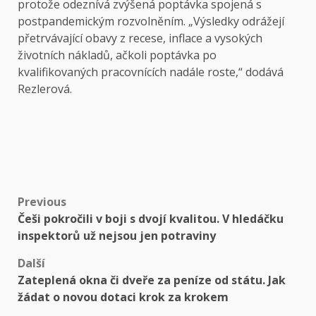
protože odeznívá zvýšená poptávka spojená s
postpandemickým rozvolněním. „Výsledky odrážejí
přetrvávající obavy z recese, inflace a vysokých
životních nákladů, ačkoli poptávka po
kvalifikovaných pracovnících nadále roste,“ dodává
Rezlerová.
Post
Previous
Češi pokročili v boji s dvojí kvalitou. V hledáčku
navigation
inspektorů už nejsou jen potraviny
Další
Zateplená okna či dveře za peníze od státu. Jak
žádat o novou dotaci krok za krokem