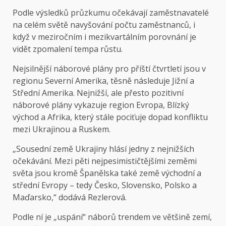
Podle výsledků průzkumu očekávají zaměstnavatelé
na celém světě navyšování počtu zaměstnanců, i
když v meziročním i mezikvartálním porovnání je
vidět zpomalení tempa růstu.
Nejsilnější náborové plány pro příští čtvrtletí jsou v
regionu Severní Amerika, těsně následuje Jižní a
Střední Amerika. Nejnižší, ale přesto pozitivní
náborové plány vykazuje region Evropa, Blízký
východ a Afrika, který stále pociťuje dopad konfliktu
mezi Ukrajinou a Ruskem.
„Sousední země Ukrajiny hlásí jedny z nejnižších
očekávání. Mezi pěti nejpesimističtějšími zeměmi
světa jsou kromě Španělska také země východní a
střední Evropy – tedy Česko, Slovensko, Polsko a
Maďarsko,“ dodává Rezlerová.
Podle ní je „uspání“ náborů trendem ve většině zemí,