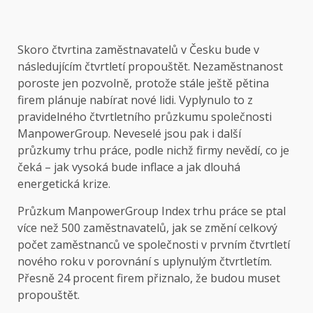
Skoro čtvrtina zaměstnavatelů v Česku bude v
následujícím čtvrtletí propouštět. Nezaměstnanost
poroste jen pozvolně, protože stále ještě pětina
firem plánuje nabírat nové lidi. Vyplynulo to z
pravidelného čtvrtletního průzkumu společnosti
ManpowerGroup. Neveselé jsou pak i další
průzkumy trhu práce, podle nichž firmy nevědí, co je
čeká – jak vysoká bude inflace a jak dlouhá
energetická krize.
Průzkum ManpowerGroup Index trhu práce se ptal
více než 500 zaměstnavatelů, jak se změní celkový
počet zaměstnanců ve společnosti v prvním čtvrtletí
nového roku v porovnání s uplynulým čtvrtletím.
Přesně 24 procent firem přiznalo, že budou muset
propouštět.