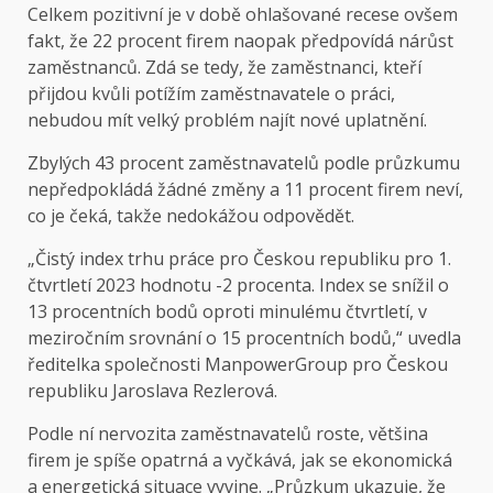
Celkem pozitivní je v době ohlašované recese ovšem
fakt, že 22 procent firem naopak předpovídá nárůst
zaměstnanců. Zdá se tedy, že zaměstnanci, kteří
přijdou kvůli potížím zaměstnavatele o práci,
nebudou mít velký problém najít nové uplatnění.
Zbylých 43 procent zaměstnavatelů podle průzkumu
nepředpokládá žádné změny a 11 procent firem neví,
co je čeká, takže nedokážou odpovědět.
„Čistý index trhu práce pro Českou republiku pro 1.
čtvrtletí 2023 hodnotu -2 procenta. Index se snížil o
13 procentních bodů oproti minulému čtvrtletí, v
meziročním srovnání o 15 procentních bodů,“ uvedla
ředitelka společnosti ManpowerGroup pro Českou
republiku Jaroslava Rezlerová.
Podle ní nervozita zaměstnavatelů roste, většina
firem je spíše opatrná a vyčkává, jak se ekonomická
a energetická situace vyvine. „Průzkum ukazuje, že