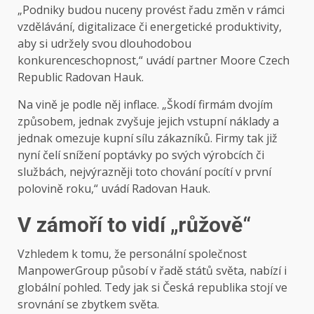
„Podniky budou nuceny provést řadu změn v rámci
vzdělávání, digitalizace či energetické produktivity,
aby si udržely svou dlouhodobou
konkurenceschopnost,“ uvádí partner Moore Czech
Republic Radovan Hauk.
Na vině je podle něj inflace. „Škodí firmám dvojím
způsobem, jednak zvyšuje jejich vstupní náklady a
jednak omezuje kupní sílu zákazníků. Firmy tak již
nyní čelí snížení poptávky po svých výrobcích či
službách, nejvýrazněji toto chování pocítí v první
polovině roku,“ uvádí Radovan Hauk.
V zámoří to vidí „růžově“
Vzhledem k tomu, že personální společnost
ManpowerGroup působí v řadě států světa, nabízí i
globální pohled. Tedy jak si Česká republika stojí ve
srovnání se zbytkem světa.