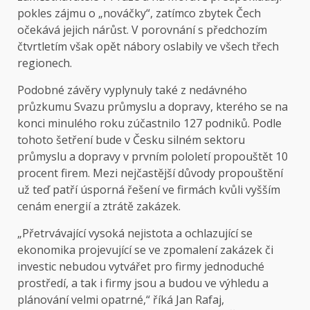
pokles zájmu o „nováčky“, zatímco zbytek Čech
očekává jejich nárůst. V porovnání s předchozím
čtvrtletím však opět nábory oslabily ve všech třech
regionech.
Podobné závěry vyplynuly také z nedávného
průzkumu Svazu průmyslu a dopravy, kterého se na
konci minulého roku zúčastnilo 127 podniků. Podle
tohoto šetření bude v Česku silném sektoru
průmyslu a dopravy v prvním pololetí propouštět 10
procent firem. Mezi nejčastější důvody propouštění
už teď patří úsporná řešení ve firmách kvůli vyšším
cenám energií a ztrátě zakázek.
„Přetrvávající vysoká nejistota a ochlazující se
ekonomika projevující se ve zpomalení zakázek či
investic nebudou vytvářet pro firmy jednoduché
prostředí, a tak i firmy jsou a budou ve výhledu a
plánování velmi opatrné,“ říká Jan Rafaj,