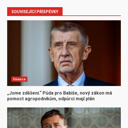
SOUVISEJÍCÍ PŘÍSPĚVKY
Finance
„Jsme zděšeni.“ Půda pro Babiše, nový zákon má
pomoct agropodnikům, odpůrci mají plán