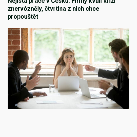
Nejistá práce v Česku. Firmy kvůli krizi
znervózněly, čtvrtina z nich chce
propouštět