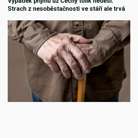
Výpadek příjmu už Čechy tolik neděsí.
Strach z nesoběstačnosti ve stáří ale trvá