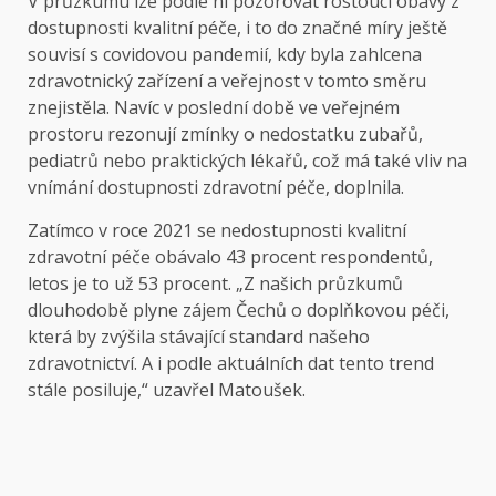
V průzkumu lze podle ní pozorovat rostoucí obavy z
dostupnosti kvalitní péče, i to do značné míry ještě
souvisí s covidovou pandemií, kdy byla zahlcena
zdravotnický zařízení a veřejnost v tomto směru
znejistěla. Navíc v poslední době ve veřejném
prostoru rezonují zmínky o nedostatku zubařů,
pediatrů nebo praktických lékařů, což má také vliv na
vnímání dostupnosti zdravotní péče, doplnila.
Zatímco v roce 2021 se nedostupnosti kvalitní
zdravotní péče obávalo 43 procent respondentů,
letos je to už 53 procent. „Z našich průzkumů
dlouhodobě plyne zájem Čechů o doplňkovou péči,
která by zvýšila stávající standard našeho
zdravotnictví. A i podle aktuálních dat tento trend
stále posiluje,“ uzavřel Matoušek.