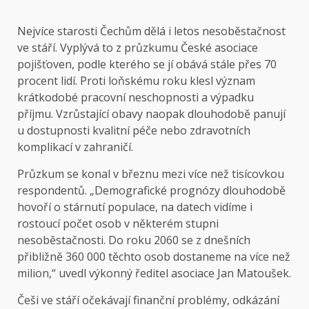
Nejvíce starosti Čechům dělá i letos nesoběstačnost
ve stáří. Vyplývá to z průzkumu České asociace
pojišťoven, podle kterého se jí obává stále přes 70
procent lidí. Proti loňskému roku klesl význam
krátkodobé pracovní neschopnosti a výpadku
příjmu. Vzrůstající obavy naopak dlouhodobě panují
u dostupnosti kvalitní péče nebo zdravotních
komplikací v zahraničí.
Průzkum se konal v březnu mezi více než tisícovkou
respondentů. „Demografické prognózy dlouhodobě
hovoří o stárnutí populace, na datech vidíme i
rostoucí počet osob v některém stupni
nesoběstačnosti. Do roku 2060 se z dnešních
přibližně 360 000 těchto osob dostaneme na více než
milion,“ uvedl výkonný ředitel asociace Jan Matoušek.
Češi ve stáří očekávají finanční problémy, odkázání