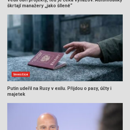
škrtají manažery „jako šílené“
Investice
Putin udeřil na Rusy v exilu. Přijdou o pasy, účty i
majetek