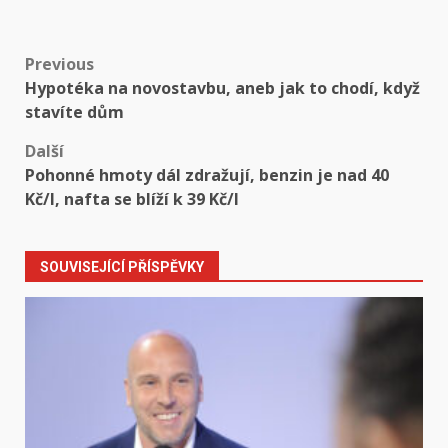
Post
Previous
Hypotéka na novostavbu, aneb jak to chodí, když
navigation
stavíte dům
Další
Pohonné hmoty dál zdražují, benzin je nad 40
Kč/l, nafta se blíží k 39 Kč/l
SOUVISEJÍCÍ PŘÍSPĚVKY