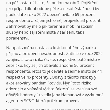
na péči ostatních i to, že budou na obtíž. Pojištění
pro případ dlouhodobé péče a nesoběstačnosti by
podle dat z roku 2022 obecně uvítalo 69 procent
respondentů a zájem jich o něj projevilo 53 procent.
Zahrnovat by mělo jak terénní a mobilní sociální
služby nebo zajištění místa v zařízení, tak i
poradenství.
Naopak změna nastala u krátkodobého výpadku
příjmu a pracovní neschopnosti. Zatímco v roce 2022
zaujímala tato rizika čtvrté, respektive páté místo v
žebříčku, kdy se jich obávalo shodně 56 procent
respondentů, letos to je deváté a sedmé místo se 44,
respektive 46 procenty. „Obavy z těchto rizik byly
akcelerovány pandemií covidu. Nyní toto riziko
odeznělo a vnímání těchto faktorů se vrací na své
dřívější hodnoty,“ uvedla Jana Hamanová z výzkumné
agentury SC&C, která průzkum provedla.