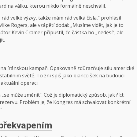
rd na válku, kterou nikdo formálně neschválil.
rád velké výzvy, takže mám rád velká čísla,“ prohlásil
ke Rogers, ale vzápětí dodal: „Musíme vidět, jak je to
átor Kevin Cramer připustil, že částka ho „neděsí“, ale
t.
n na íránskou kampaň. Opakovaně zdůrazňuje sílu americké
abilním světě. To zní spíš jako bianco šek na budoucí
aktuální operaci.
 „se může změnit“. Což je diplomatický způsob, jak říct:
 rezervu. Problém je, že Kongres má schvalovat konkrétní
“.
 překvapením