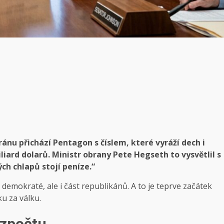
ránu přichází Pentagon s číslem, které vyráží dech i
ard dolarů. Ministr obrany Pete Hegseth to vysvětlil s
ch chlapů stojí peníze.“
emokraté, ale i část republikánů. A to je teprve začátek
u za válku.
ozpočtu