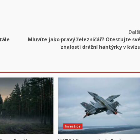
Dalš
tále
Mluvíte jako pravý železničář? Otestujte sv
znalosti drážní hantýrky v kvíz
Investice