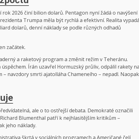
í rok 2026 činí bilion dolarů. Pentagon nyní žádá o navýšení
prezidenta Trumpa měla být rychlá a efektivní. Realita vypad
miliard dolarů, denní náklady se podle různých odhadů
en začátek.
ý jaderný a raketový program a změnit režim v Teheránu.
úspěchem. Írán uzavřel Hormuzský průliv, odpálil rakety n
im – navzdory smrti ajatolláha Chameneího – nepadl. Naopak
guje
edvídatelná, ale o to ostřejší debata. Demokraté označili
ichard Blumenthal patří k nejhlasitějším kritikům –
ak jeho náklady.
istrativa škrtá v sociálních programech a Američané čelí