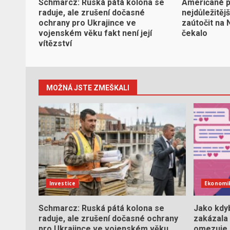
Schmarcz: Ruská pátá kolona se
Američané p
raduje, ale zrušení dočasné
nejdůležitěj
ochrany pro Ukrajince ve
zaútočit na 
vojenském věku fakt není její
čekalo
vítězství
MOŽNÁ JSTE ZMEŠKALI
Investice
Ekonomi
Schmarcz: Ruská pátá kolona se
Jako kdyb
raduje, ale zrušení dočasné ochrany
zakázala 
pro Ukrajince ve vojenském věku
omezuje