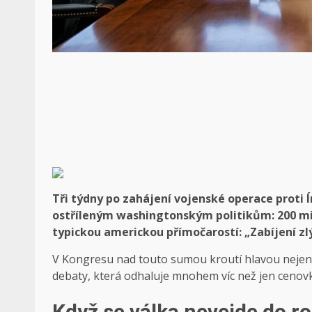
Tři týdny po zahájení vojenské operace proti Í
ostříleným washingtonským politikům: 200 mili
typickou americkou přímočarostí: „Zabíjení zlý
V Kongresu nad touto sumou kroutí hlavou nejen d
debaty, která odhaluje mnohem víc než jen cenovk
Když se válka nevejde do r