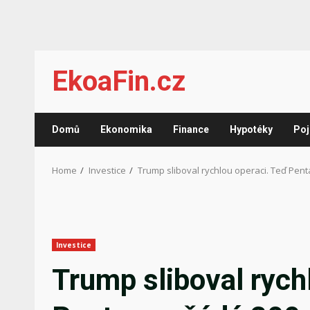
Skip
EkoaFin.cz
to
content
Domů
Ekonomika
Finance
Hypotéky
Poj
Home
Investice
Trump sliboval rychlou operaci. Teď Pent
Investice
Trump sliboval rych