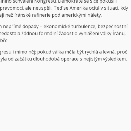
lního schválení Kongresu. Demokraté se sice pokusili
ravomoci, ale neuspěli. Teď se Amerika ocitá v situaci, kdy
eji než íránské rafinerie pod americkými nálety.
ím nepřímé dopady – ekonomické turbulence, bezpečnostní
 nedostala žádnou formální žádost o vyhlášení války Íránu,
bře.
ngresu i mimo něj: pokud válka měla být rychlá a levná, proč
byla od začátku dlouhodobá operace s nejistým výsledkem,