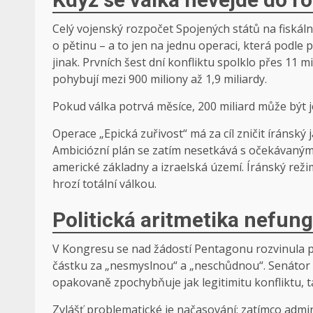
Celý vojenský rozpočet Spojených států na fiskáln
o pětinu – a to jen na jednu operaci, která podle 
jinak. Prvních šest dní konfliktu spolklo přes 11 
pohybují mezi 900 miliony až 1,9 miliardy.
Pokud válka potrvá měsíce, 200 miliard může být j
Operace „Epická zuřivost“ má za cíl zničit íránsk
Ambiciózní plán se zatím nesetkává s očekávaným 
americké základny a izraelská území. Íránský rež
hrozí totální válkou.
Politická aritmetika nefun
V Kongresu se nad žádostí Pentagonu rozvinula př
částku za „nesmyslnou“ a „neschůdnou“. Senátor R
opakovaně zpochybňuje jak legitimitu konfliktu, t
Zvlášť problematické je načasování: zatímco admin