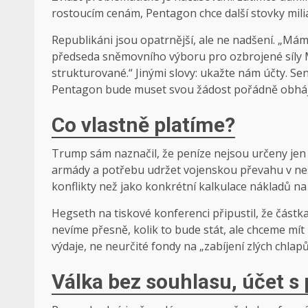
rostoucím cenám, Pentagon chce další stovky milia
Republikáni jsou opatrnější, ale ne nadšení. „Mám 
předseda sněmovního výboru pro ozbrojené síly Mi
strukturované.“ Jinými slovy: ukažte nám účty. Sen
Pentagon bude muset svou žádost pořádně obháji
Co vlastně platíme?
Trump sám naznačil, že peníze nejsou určeny je
armády a potřebu udržet vojenskou převahu v nest
konflikty než jako konkrétní kalkulace nákladů na 
Hegseth na tiskové konferenci připustil, že částka
nevíme přesně, kolik to bude stát, ale chceme mít
výdaje, ne neurčité fondy na „zabíjení zlých chlapů
Válka bez souhlasu, účet s