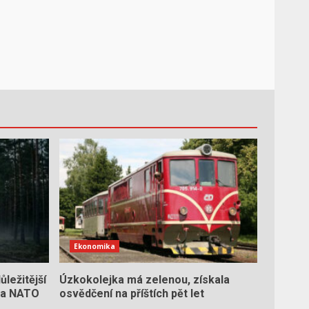
Ekonomika
ležitější
Úzkokolejka má zelenou, získala
 na NATO
osvědčení na příštích pět let