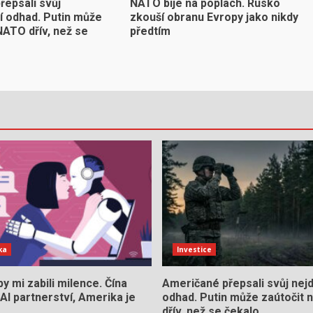
řepsali svůj
NATO bije na poplach. Rusko
ší odhad. Putin může
zkouší obranu Evropy jako nikdy
NATO dřív, než se
předtím
ka
Investice
y mi zabili milence. Čína
Američané přepsali svůj nejdů
AI partnerství, Amerika je
odhad. Putin může zaútočit
dřív, než se čekalo