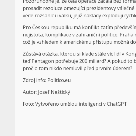
Pozoruhodné je, že celá operace začala bez formá
prosadit rezoluce omezující prezidentovy válečné p
vede rozsáhlou válku, jejíž náklady explodují rychl
Pro Českou republiku má konflikt zatím předevš
nejistota, komplikace v zahraniční politice. Praha
což je vzhledem k americkému přístupu možná do
Zůstává otázka, kterou si klade stále víc lidí v Ko
teď Pentagon potřebuje 200 miliard? A pokud to 
proč o tom nikdo nemluvil před prvním úderem?
Zdroj info: Politico.eu
Autor: Josef Neštický
Foto: Vytvořeno umělou inteligencí v ChatGPT