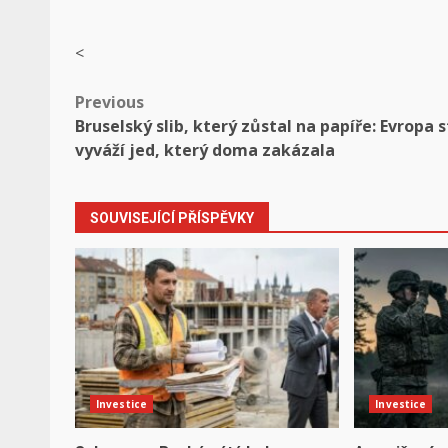
<
Post
Previous
Bruselský slib, který zůstal na papíře: Evropa s
navigation
vyváží jed, který doma zakázala
SOUVISEJÍCÍ PŘÍSPĚVKY
Investice
Investice