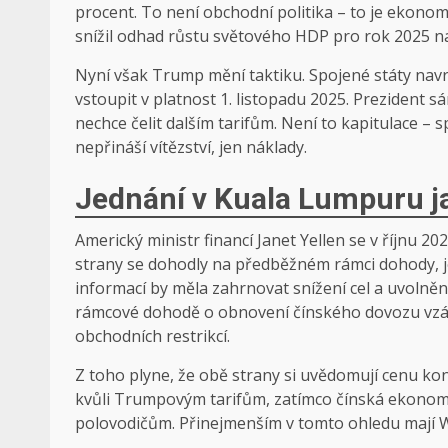
procent. To není obchodní politika – to je ekono
snížil odhad růstu světového HDP pro rok 2025 na
Nyní však Trump mění taktiku. Spojené státy navr
vstoupit v platnost 1. listopadu 2025. Prezident 
nechce čelit dalším tarifům. Není to kapitulace – 
nepřináší vítězství, jen náklady.
Jednání v Kuala Lumpuru j
Americký ministr financí Janet Yellen se v říjnu 2
strany se dohodly na předběžném rámci dohody, jej
informací by měla zahrnovat snížení cel a uvolně
rámcové dohodě o obnovení čínského dovozu vzá
obchodních restrikcí.
Z toho plyne, že obě strany si uvědomují cenu kon
kvůli Trumpovým tarifům, zatímco čínská ekonom
polovodičům. Přinejmenším v tomto ohledu mají Wa