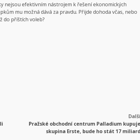
lky nejsou efektivním nástrojem k řešení ekonomických
upkům mu možná dává za pravdu. Přijde dohoda včas, nebo
ž do příštích voleb?
Dalš
li
Pražské obchodní centrum Palladium kupuj
skupina Erste, bude ho stát 17 miliar