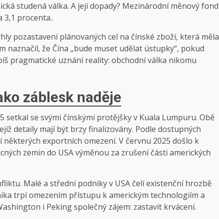
mická studená válka. A její dopady? Mezinárodní měnový fond
 3,1 procenta..
hly pozastavení plánovaných cel na čínské zboží, která měla
sám naznačil, že Čína „bude muset udělat ústupky“, pokud
spíš pragmatické uznání reality: obchodní válka nikomu
ako záblesk naděje
025 setkal se svými čínskými protějšky v Kuala Lumpuru. Obě
íž detaily mají být brzy finalizovány. Podle dostupných
ní některých exportních omezení. V červnu 2025 došlo k
cných zemin do USA výměnou za zrušení části amerických
fliktu. Malé a střední podniky v USA čelí existenční hrozbě
ika trpí omezením přístupu k americkým technologiím a
shington i Peking společný zájem: zastavit krvácení.