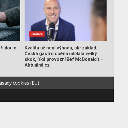
Finance
Přijdou o
Kvalita už není výhoda, ale základ.
Česká gastro scéna udělala velký
skok, říká provozní šéf McDonald’s –
Aktuálně.cz
ásady cookies (EU)