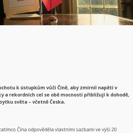
hotu k ústupkům vůči Číně, aby zmírnil napětí v
y a rekordních cel se obě mocnosti přibližují k dohodě,
zbytku světa – včetně Česka.
zatímco Čína odpověděla vlastními sazbami ve výši 20