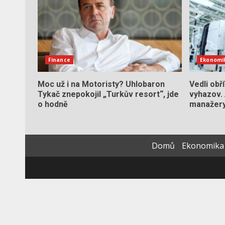
Finance
Ekonomi
Moc už i na Motoristy? Uhlobaron
Vedli obř
Tykač znepokojil „Turkův resort“, jde
vyhazov. 
o hodně
manažery
Domů
Ekonomika