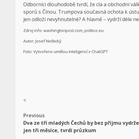
Odborníci dlouhodobě tvrdí, že cla a obchodní vá
sporů s Čínou. Trumpova současná ochota k úst
jen odloží nevyhnutelné? A hlavně – vydrží déle ne
Zdroj info: washingtonpost.com, politico.eu
Autor: Josef Neštický
Foto: Vytvořeno umělou inteligencí v ChatGPT
<
Post
Previous
Dva ze tří mladých Čechů by bez příjmu vydrže
navigation
jen tři měsíce, tvrdí průzkum