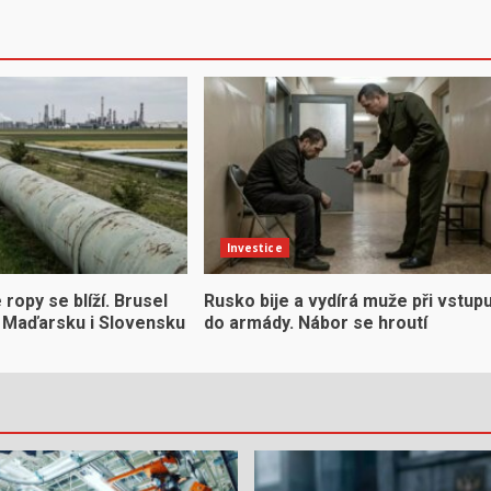
Investice
ropy se blíží. Brusel
Rusko bije a vydírá muže při vstup
či Maďarsku i Slovensku
do armády. Nábor se hroutí