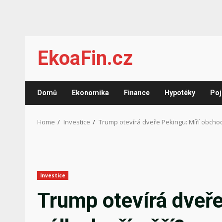
Skip
EkoaFin.cz
to
content
Domů
Ekonomika
Finance
Hypotéky
Poj
Home
Investice
Trump otevírá dveře Pekingu: Míří obchod
Investice
Trump otevírá dveře