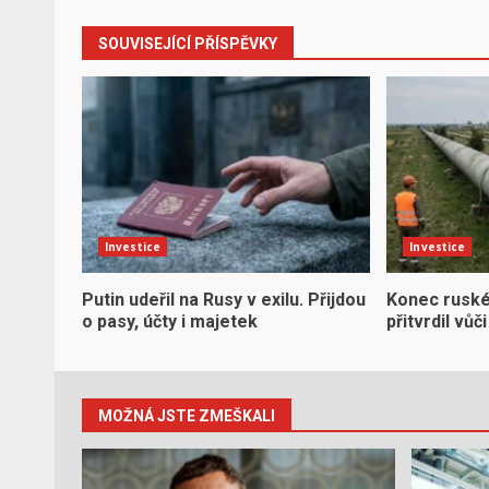
SOUVISEJÍCÍ PŘÍSPĚVKY
Investice
Investice
Putin udeřil na Rusy v exilu. Přijdou
Konec ruské 
o pasy, účty i majetek
přitvrdil vů
MOŽNÁ JSTE ZMEŠKALI