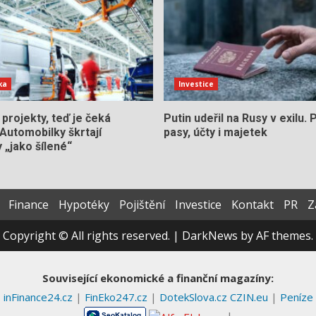
ka
Investice
í projekty, teď je čeká
Putin udeřil na Rusy v exilu. 
Automobilky škrtají
pasy, účty i majetek
 „jako šílené“
Finance
Hypotéky
Pojištění
Investice
Kontakt
PR
Z
Copyright © All rights reserved.
|
DarkNews
by AF themes.
Související ekonomické a finanční magazíny:
inFinance24.cz
|
FinEko247.cz
|
DotekSlova.cz
CZIN.eu
|
Peníze