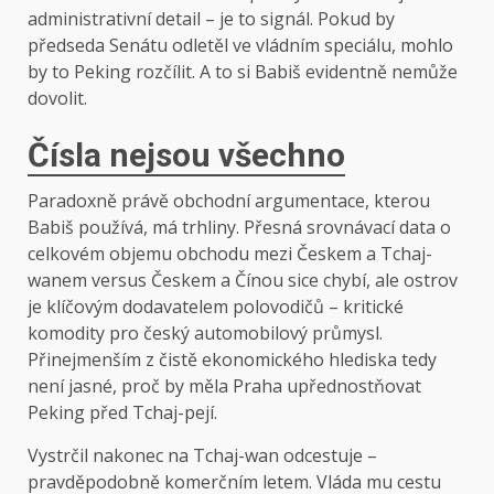
administrativní detail – je to signál. Pokud by
předseda Senátu odletěl ve vládním speciálu, mohlo
by to Peking rozčílit. A to si Babiš evidentně nemůže
dovolit.
Čísla nejsou všechno
Paradoxně právě obchodní argumentace, kterou
Babiš používá, má trhliny. Přesná srovnávací data o
celkovém objemu obchodu mezi Českem a Tchaj-
wanem versus Českem a Čínou sice chybí, ale ostrov
je klíčovým dodavatelem polovodičů – kritické
komodity pro český automobilový průmysl.
Přinejmenším z čistě ekonomického hlediska tedy
není jasné, proč by měla Praha upřednostňovat
Peking před Tchaj-pejí.
Vystrčil nakonec na Tchaj-wan odcestuje –
pravděpodobně komerčním letem. Vláda mu cestu