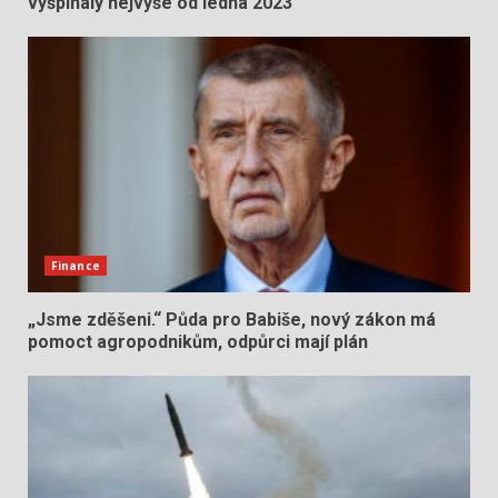
vyšplhaly nejvýše od ledna 2023
Finance
„Jsme zděšeni.“ Půda pro Babiše, nový zákon má
pomoct agropodnikům, odpůrci mají plán