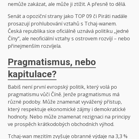
nemůže zakázat, ale může ji ztížit. A přesně to dělá.
Senát a opoziční strany jako TOP 09 či Piráti nadále
prosazují prohlubování vztahů s Tchaj-wanem.
Česká republika sice oficiálně uznává politiku „jedné
Číny“, ale neoficiální vztahy s ostrovem rozvíjí – nebo
přinejmenším rozvíjela.
Pragmatismus, nebo
kapitulace?
Babiš není první evropský politik, který volá po
pragmatismu vůči Číně. Jenže pragmatismus má
různé podoby. Může znamenat vyvážený přístup,
který respektuje ekonomické zájmy i demokratické
hodnoty. Nebo může znamenat rezignaci na principy
ve prospěch krátkodobých obchodních výhod.
Tchaj-wan mezitím zvyšuje obranné výdaje na 3,3 %