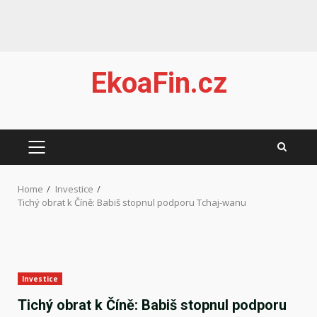
Skip
EkoaFin.cz
to
content
PRIMARY
MENU
Home
Investice
Tichý obrat k Číně: Babiš stopnul podporu Tchaj-wanu
Investice
Tichý obrat k Číně: Babiš stopnul podporu