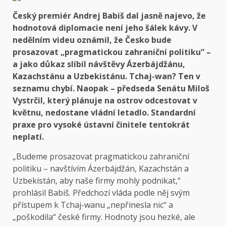
Český premiér Andrej Babiš dal jasně najevo, že
hodnotová diplomacie není jeho šálek kávy. V
nedělním videu oznámil, že Česko bude
prosazovat „pragmatickou zahraniční politiku“ –
a jako důkaz slíbil návštěvy Ázerbájdžánu,
Kazachstánu a Uzbekistánu. Tchaj-wan? Ten v
seznamu chybí. Naopak – předseda Senátu Miloš
Vystrčil, který plánuje na ostrov odcestovat v
květnu, nedostane vládní letadlo. Standardní
praxe pro vysoké ústavní činitele tentokrát
neplatí.
„Budeme prosazovat pragmatickou zahraniční
politiku – navštívím Ázerbájdžán, Kazachstán a
Uzbekistán, aby naše firmy mohly podnikat,“
prohlásil Babiš. Předchozí vláda podle něj svým
přístupem k Tchaj-wanu „nepřinesla nic“ a
„poškodila“ české firmy. Hodnoty jsou hezké, ale