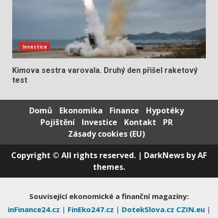
Investice
Kimova sestra varovala. Druhý den přišel raketový
test
Domů
Ekonomika
Finance
Hypotéky
Pojištění
Investice
Kontakt
PR
Zásady cookies (EU)
Copyright © All rights reserved.
|
DarkNews
by AF
themes.
Související ekonomické a finanční magazíny:
inFinance24.cz
|
FinEko247.cz
|
DotekSlova.cz
CZIN.eu
|