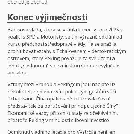
obchod je obchod.
Konec výjimečnosti
Babišova vláda, která se vrátila k moci v roce 2025 v
koalici s SPD a Motoristy, se tím výrazně odklání od
kurzu předchozí středopravé vlády. Ta se snažila
prohlubovat vztahy s Tchaj-wanem – demokratickým
ostrovem, který Peking považuje za své území a
jehož „sjednocení“ s pevninskou Čínou nevylučuje
ani silou.
Vztahy mezi Prahou a Pekingem jsou napjaté už
několik let, zejména kvůli politickým gestům vůči
Tchaj-wanu. Čína opakovaně kritizovala české
představitele za porušování principu „jedné Číny“.
Ekonomické vazby přitom zůstaly za očekáváním,
přestože Peking v minulosti sliboval investice.
Odmítnutí vládního letadla pro Vystrčila není jen