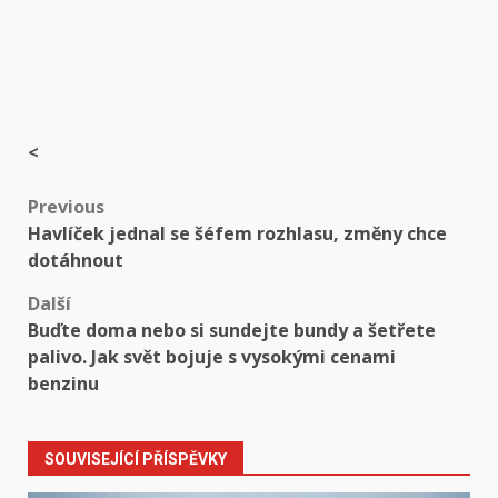
<
Post
Previous
Havlíček jednal se šéfem rozhlasu, změny chce
navigation
dotáhnout
Další
Buďte doma nebo si sundejte bundy a šetřete
palivo. Jak svět bojuje s vysokými cenami
benzinu
SOUVISEJÍCÍ PŘÍSPĚVKY