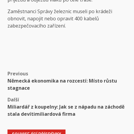
Zaměstnanci Správy železnic museli po krádeži
obnovit, napojit nebo opravit 400 kabelů
zabezpečovacího zařízení.
Post
Previous
Německá ekonomika na rozcestí: Místo růstu
navigation
stagnace
Další
Miliardář z koupelny: Jak se z nápadu na záchodě
stala devítimiliardová firma