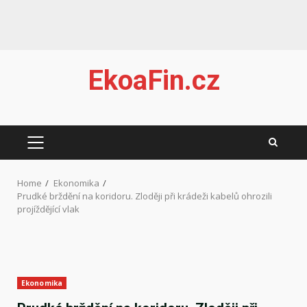
Skip
EkoaFin.cz
to
content
PRIMARY
MENU
Home
Ekonomika
Prudké brždění na koridoru. Zloději při krádeži kabelů ohrozili
projíždějící vlak
Ekonomika