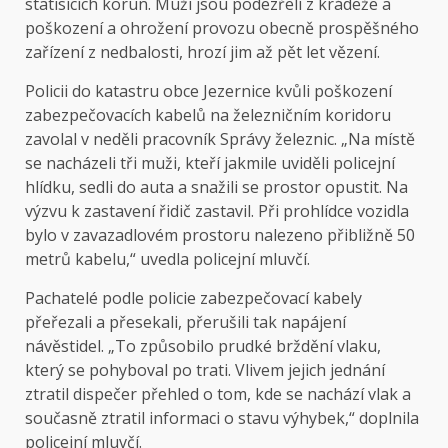
statisících korun. Muži jsou podezřelí z krádeže a
poškození a ohrožení provozu obecně prospěšného
zařízení z nedbalosti, hrozí jim až pět let vězení.
Policii do katastru obce Jezernice kvůli poškození
zabezpečovacích kabelů na železničním koridoru
zavolal v neděli pracovník Správy železnic. „Na místě
se nacházeli tři muži, kteří jakmile uviděli policejní
hlídku, sedli do auta a snažili se prostor opustit. Na
výzvu k zastavení řidič zastavil. Při prohlídce vozidla
bylo v zavazadlovém prostoru nalezeno přibližně 50
metrů kabelu,“ uvedla policejní mluvčí.
Pachatelé podle policie zabezpečovací kabely
přeřezali a přesekali, přerušili tak napájení
návěstidel. „To způsobilo prudké brždění vlaku,
který se pohyboval po trati. Vlivem jejich jednání
ztratil dispečer přehled o tom, kde se nachází vlak a
současně ztratil informaci o stavu výhybek,“ doplnila
policejní mluvčí.