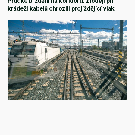
Prudké brždění na koridoru. Zloději při
krádeži kabelů ohrozili projíždějící vlak