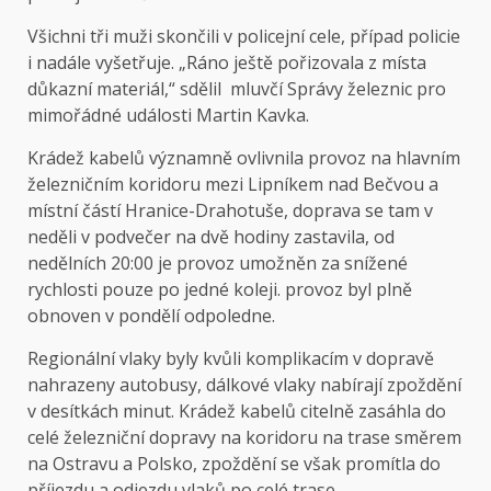
Všichni tři muži skončili v policejní cele, případ policie
i nadále vyšetřuje. „Ráno ještě pořizovala z místa
důkazní materiál,“ sdělil mluvčí Správy železnic pro
mimořádné události Martin Kavka.
Krádež kabelů významně ovlivnila provoz na hlavním
železničním koridoru mezi Lipníkem nad Bečvou a
místní částí Hranice-Drahotuše, doprava se tam v
neděli v podvečer na dvě hodiny zastavila, od
nedělních 20:00 je provoz umožněn za snížené
rychlosti pouze po jedné koleji. provoz byl plně
obnoven v pondělí odpoledne.
Regionální vlaky byly kvůli komplikacím v dopravě
nahrazeny autobusy, dálkové vlaky nabírají zpoždění
v desítkách minut. Krádež kabelů citelně zasáhla do
celé železniční dopravy na koridoru na trase směrem
na Ostravu a Polsko, zpoždění se však promítla do
příjezdu a odjezdu vlaků po celé trase.