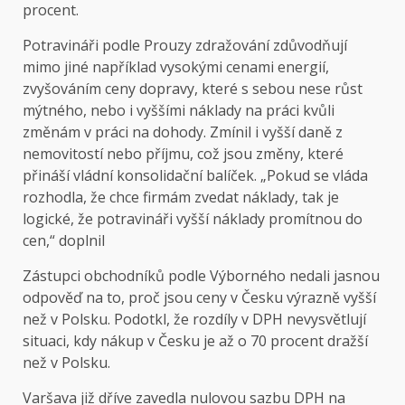
procent.
Potravináři podle Prouzy zdražování zdůvodňují
mimo jiné například vysokými cenami energií,
zvyšováním ceny dopravy, které s sebou nese růst
mýtného, nebo i vyššími náklady na práci kvůli
změnám v práci na dohody. Zmínil i vyšší daně z
nemovitostí nebo příjmu, což jsou změny, které
přináší vládní konsolidační balíček. „Pokud se vláda
rozhodla, že chce firmám zvedat náklady, tak je
logické, že potravináři vyšší náklady promítnou do
cen,“ doplnil
Zástupci obchodníků podle Výborného nedali jasnou
odpověď na to, proč jsou ceny v Česku výrazně vyšší
než v Polsku. Podotkl, že rozdíly v DPH nevysvětlují
situaci, kdy nákup v Česku je až o 70 procent dražší
než v Polsku.
Varšava již dříve zavedla nulovou sazbu DPH na