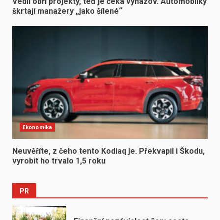
Vedli obří projekty, teď je čeká vyhazov. Automobilky
škrtají manažery „jako šílené“
Ekonomika
Neuvěříte, z čeho tento Kodiaq je. Překvapil i Škodu,
vyrobit ho trvalo 1,5 roku
PR