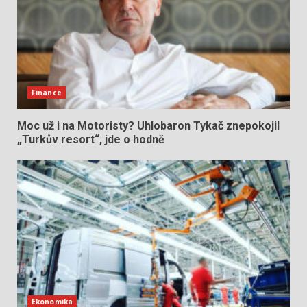
Finance
Moc už i na Motoristy? Uhlobaron Tykač znepokojil
„Turkův resort“, jde o hodně
Ekonomika