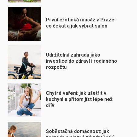
První erotická masáž v Praze:
co čekat a jak vybrat salon
Udržitelná zahrada jako
investice do zdraví i rodinného
rozpočtu
Chytré vaření: jak ušetřit v
kuchyni a přitom jíst lépe než
dřív
Soběstačná domácnost: jak