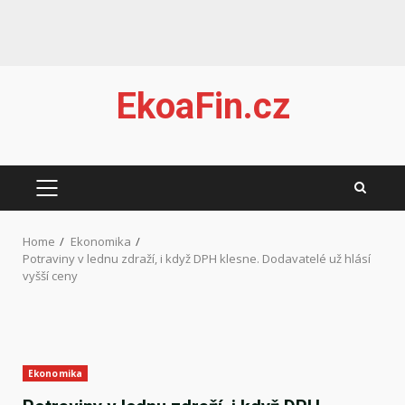
Skip
EkoaFin.cz
to
content
PRIMARY
MENU
Home
Ekonomika
Potraviny v lednu zdraží, i když DPH klesne. Dodavatelé už hlásí
vyšší ceny
Ekonomika