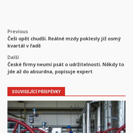
Post
Previous
Češi opět chudší. Reálné mzdy poklesly již osmý
navigation
kvartál v řadě
Další
České firmy neumí psát o udržitelnosti. Někdy to
jde až do absurdna, popisuje expert
SOUVISEJÍCÍ PŘÍSPĚVKY