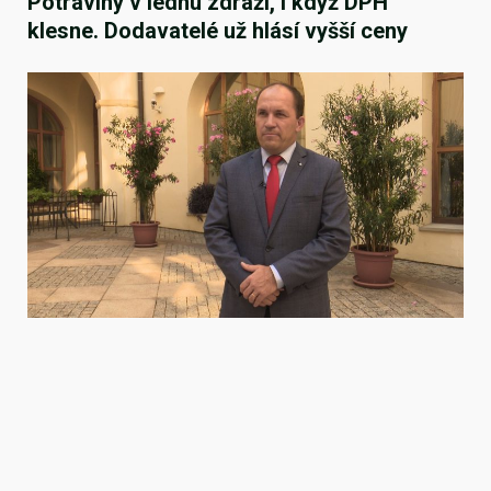
Potraviny v lednu zdraží, i když DPH
klesne. Dodavatelé už hlásí vyšší ceny