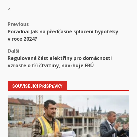
<
Post
Previous
Poradna: Jak na předčasné splacení hypotéky
navigation
v roce 2024?
Další
Regulovaná část elektřiny pro domácnosti
vzroste o tři čtvrtiny, navrhuje ERÚ
SOUVISEJÍCÍ PŘÍSPĚVKY