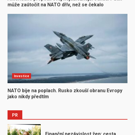
může zaútočit na NATO dřív, než se čekalo
Investice
NATO bije na poplach. Rusko zkouší obranu Evropy
jako nikdy předtím
PR
Finanční nezávislost žen: cesta