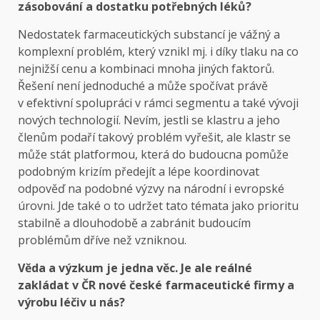
zásobování a dostatku potřebných léků?
Nedostatek farmaceutických substancí je vážný a
komplexní problém, který vznikl mj. i díky tlaku na co
nejnižší cenu a kombinaci mnoha jiných faktorů.
Řešení není jednoduché a může spočívat právě
v efektivní spolupráci v rámci segmentu a také vývoji
nových technologií. Nevím, jestli se klastru a jeho
členům podaří takový problém vyřešit, ale klastr se
může stát platformou, která do budoucna pomůže
podobným krizím předejít a lépe koordinovat
odpověď na podobné výzvy na národní i evropské
úrovni. Jde také o to udržet tato témata jako prioritu
stabilně a dlouhodobě a zabránit budoucím
problémům dříve než vzniknou.
Věda a výzkum je jedna věc. Je ale reálné
zakládat v ČR nové české farmaceutické firmy a
výrobu léčiv u nás?