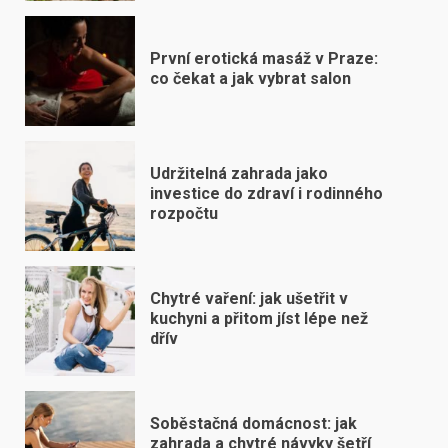
První erotická masáž v Praze:
co čekat a jak vybrat salon
Udržitelná zahrada jako
investice do zdraví i rodinného
rozpočtu
Chytré vaření: jak ušetřit v
kuchyni a přitom jíst lépe než
dřív
Soběstačná domácnost: jak
zahrada a chytré návyky šetří