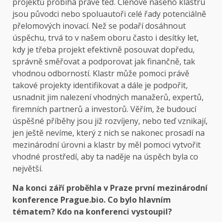
projektů probíhá právě teď. Členové našeho klastru
jsou původci nebo spoluautoři celé řady potenciálně
přelomových inovací. Než se podaří dosáhnout
úspěchu, trvá to v našem oboru často i desítky let,
kdy je třeba projekt efektivně posouvat dopředu,
správně směřovat a podporovat jak finančně, tak
vhodnou odborností. Klastr může pomoci právě
takové projekty identifikovat a dále je podpořit,
usnadnit jim nalezení vhodných manažerů, expertů,
firemních partnerů a investorů. Věřím, že budoucí
úspěšné příběhy jsou již rozvíjeny, nebo teď vznikají,
jen ještě nevíme, který z nich se nakonec prosadí na
mezinárodní úrovni a klastr by měl pomoci vytvořit
vhodné prostředí, aby ta naděje na úspěch byla co
největší.
Na konci září proběhla v Praze první mezinárodní
konference Prague.bio. Co bylo hlavním
tématem? Kdo na konferenci vystoupil?