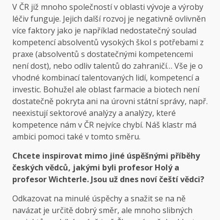
V ČR již mnoho společností v oblasti vývoje a výroby
léčiv funguje. Jejich další rozvoj je negativně ovlivněn
více faktory jako je například nedostatečný soulad
kompetencí absolventů vysokých škol s potřebami z
praxe (absolventů s dostatečnými kompetencemi
není dost), nebo odliv talentů do zahraničí… Vše je o
vhodné kombinací talentovaných lidí, kompetencí a
investic. Bohužel ale oblast farmacie a biotech není
dostatečně pokryta ani na úrovni státní správy, např.
neexistují sektorové analýzy a analýzy, které
kompetence nám v ČR nejvíce chybí. Náš klastr má
ambici pomoci také v tomto směru.
Chcete inspirovat mimo jiné úspěšnými příběhy
českých vědců, jakými byli profesor Holý a
profesor Wichterle. Jsou už dnes noví čeští vědci?
Odkazovat na minulé úspěchy a snažit se na ně
navázat je určitě dobrý směr, ale mnoho slibných