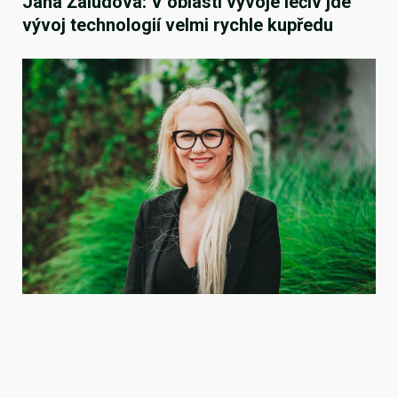
Jana Žaludová: V oblasti vývoje léčiv jde
vývoj technologií velmi rychle kupředu