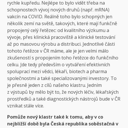
rychle kupředu. Nejlépe to bylo vidět třeba na
schopnostech vývoj nových druhů (např. mRNA)
vakcín na COVID. Reálně toho bylo schopných jen
několik zemí na světě, takových, které mají funkčně
propojený celý řetězec: od kvalitního výzkumu a
vývoje, přes klinická pracoviště a klinické testování
až po masovou výrobu a distribuci. Jednotlivé části
tohoto řetězce v ČR máme, ale je jen velmi málo
zkušeností s propojením toho řetězce do funkčního
celku. Jde tedy především o vytváření efektivních
spoluprací mezi vědci, lékaři, biotech a pharma
společnostmi a také specializovanými investory. To
je přesně jeden z cílů našeho klastru. Jedním
z výstupů by mělo být to, že nových léčiv, lékařských
prostředků a také diagnostických nástrojů bude v ČR
vznikat stále více.
Pomůže nový klastr také k tomu, aby v co
nejbližší době byla Česká republika soběstačná v