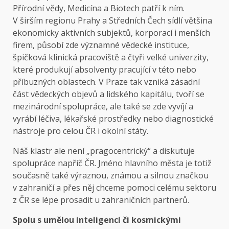
Přírodní vědy, Medicína a Biotech patří k ním.
V širším regionu Prahy a Středních Čech sídlí většina
ekonomicky aktivních subjektů, korporací i menších
firem, působí zde významné vědecké instituce,
špičková klinická pracoviště a čtyři velké univerzity,
které produkují absolventy pracující v této nebo
příbuzných oblastech. V Praze tak vzniká zásadní
část vědeckých objevů a lidského kapitálu, tvoří se
mezinárodní spolupráce, ale také se zde vyvíjí a
vyrábí léčiva, lékařské prostředky nebo diagnostické
nástroje pro celou ČR i okolní státy.
Náš klastr ale není „pragocentrický“ a diskutuje
spolupráce napříč ČR. Jméno hlavního města je totiž
současně také výraznou, známou a silnou značkou
v zahraničí a přes něj chceme pomoci celému sektoru
z ČR se lépe prosadit u zahraničních partnerů.
Spolu s umělou inteligencí či kosmickými