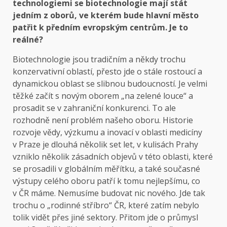
technologiemi se biotechnologie mají stát
jedním z oborů, ve kterém bude hlavní město
patřit k předním evropským centrům.
Je to
reálné?
Biotechnologie jsou tradičním a někdy trochu
konzervativní oblastí, přesto jde o stále rostoucí a
dynamickou oblast se slibnou budoucností. Je velmi
těžké začít s novým oborem „na zelené louce“ a
prosadit se v zahraniční konkurenci. To ale
rozhodně není problém našeho oboru. Historie
rozvoje vědy, výzkumu a inovací v oblasti medicíny
v Praze je dlouhá několik set let, v kulisách Prahy
vzniklo několik zásadních objevů v této oblasti, které
se prosadili v globálním měřítku, a také současné
výstupy celého oboru patří k tomu nejlepšímu, co
v ČR máme. Nemusíme budovat nic nového. Jde tak
trochu o „rodinné stříbro“ ČR, které zatím nebylo
tolik vidět přes jiné sektory. Přitom jde o průmysl