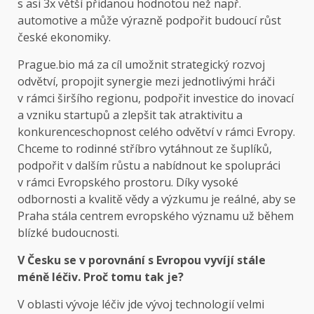
s asi 3x větší přidanou hodnotou než např.
automotive a může výrazně podpořit budoucí růst
české ekonomiky.
Prague.bio má za cíl umožnit strategický rozvoj
odvětví, propojit synergie mezi jednotlivými hráči
v rámci širšího regionu, podpořit investice do inovací
a vzniku startupů a zlepšit tak atraktivitu a
konkurenceschopnost celého odvětví v rámci Evropy.
Chceme to rodinné stříbro vytáhnout ze šuplíků,
podpořit v dalším růstu a nabídnout ke spolupráci
v rámci Evropského prostoru. Díky vysoké
odbornosti a kvalitě vědy a výzkumu je reálné, aby se
Praha stála centrem evropského významu už během
blízké budoucnosti.
V Česku se v porovnání s Evropou vyvíjí stále
méně léčiv. Proč tomu tak je?
V oblasti vývoje léčiv jde vývoj technologií velmi