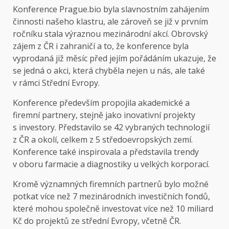
Konference Prague.bio byla slavnostním zahájením
činnosti našeho klastru, ale zároveň se již v prvním
ročníku stala výraznou mezinárodní akcí. Obrovský
zájem z ČR i zahraničí a to, že konference byla
vyprodaná již měsíc před jejím pořádáním ukazuje, že
se jedná o akci, která chyběla nejen u nás, ale také
v rámci Střední Evropy.
Konference především propojila akademické a
firemní partnery, stejně jako inovativní projekty
s investory. Představilo se 42 vybraných technologií
z ČR a okolí, celkem z 5 středoevropských zemí.
Konference také inspirovala a představila trendy
v oboru farmacie a diagnostiky u velkých korporací.
Kromě významných firemních partnerů bylo možné
potkat více než 7 mezinárodních investičních fondů,
které mohou společně investovat více než 10 miliard
Kč do projektů ze střední Evropy, včetně ČR.