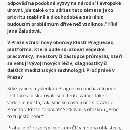
odpověď na podobné výzvy na národní i evropské
úrovni. Jde také o to udržet tato témata jako
prioritu stabilně a dlouhodobě a zabránit
budoucím problémům dříve než vzniknou,“ říká
Jana Žaludová.
V Praze vznikl nový oborový klastr Prague.bio,
platforma, která bude sdružovat vědecké
pracovníky, investory či zástupce průmyslu, kteří
se věnují vývoji nových léčiv, diagnostiky či
dalších medicínských technologií. Proč právě v
Praze?
Když jsme s myšlenkou Prague.bio obcházeli první
instituce a diskutovali jsem tento záměr také s
vedením města, tak jsme se častěji než s otázkou
Proč to v Praze zakládat? Setkávali s otázkou „Proč
to tu ještě není?“
Praha je přirozeným centrem ČR v mnoha oblastech,