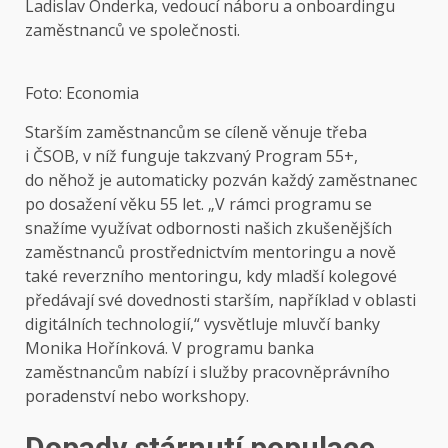
Ladislav Onderka, vedoucí náboru a onboardingu
zaměstnanců ve společnosti.
Foto: Economia
Starším zaměstnancům se cíleně věnuje třeba
i ČSOB, v níž funguje takzvaný Program 55+,
do něhož je automaticky pozván každý zaměstnanec
po dosažení věku 55 let. „V rámci programu se
snažíme využívat odbornosti našich zkušenějších
zaměstnanců prostřednictvím mentoringu a nově
také reverzního mentoringu, kdy mladší kolegové
předávají své dovednosti starším, například v oblasti
digitálních technologií,“ vysvětluje mluvčí banky
Monika Hořínková. V programu banka
zaměstnancům nabízí i služby pracovněprávního
poradenství nebo workshopy.
Dopady stárnutí populace