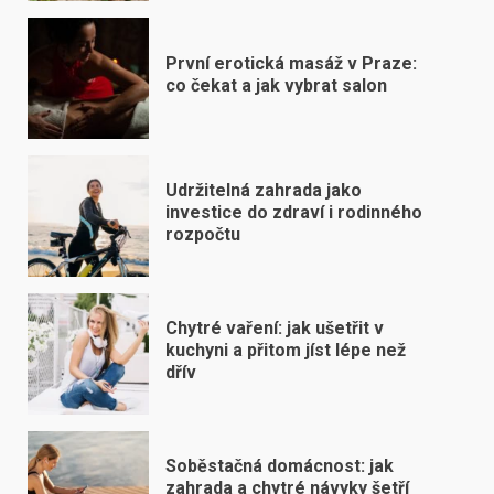
První erotická masáž v Praze:
co čekat a jak vybrat salon
Udržitelná zahrada jako
investice do zdraví i rodinného
rozpočtu
Chytré vaření: jak ušetřit v
kuchyni a přitom jíst lépe než
dřív
Soběstačná domácnost: jak
zahrada a chytré návyky šetří