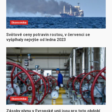
Ekonomika
Světové ceny potravin rostou, v červenci se
vyšplhaly nejvýše od ledna 2023
Ekonomika
Zásoby plynu v Evropské unii jsou pro toto období