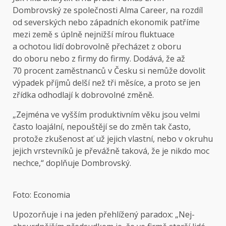
Dombrovský ze společnosti Alma Career, na rozdíl
od severských nebo západních ekonomik patříme
mezi země s úplně nejnižší mírou fluktuace
a ochotou lidí dobrovolně přecházet z oboru
do oboru nebo z firmy do firmy. Dodává, že až
70 procent zaměstnanců v Česku si nemůže dovolit
výpadek příjmů delší než tři měsíce, a proto se jen
zřídka odhodlají k dobrovolné změně.
„Zejména ve vyšším produktivním věku jsou velmi
často loajální, nepouštějí se do změn tak často,
protože zkušenost ať už jejich vlastní, nebo v okruhu
jejich vrstevníků je převážně taková, že je nikdo moc
nechce,“ doplňuje Dombrovský.
Foto: Economia
Upozorňuje i na jeden přehlížený paradox: „Nej­