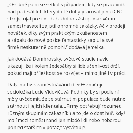
„Osobně jsem se setkal s případem, kdy se pracovník
nad padesát let, který do té doby pracoval jen u CNC
stroje, ujal pozice obchodního zástupce a svému
zaměstnavateli zajistil ohromné zakázky. Ač v prodeji
nováček, díky svým praktickým zkušenostem
a zápalu do nové pozice fantasticky zaplul a své
firmě neskutečně pomohl,“ dodává Jemelka.
Jak dodává Dombrovský, světové studie navíc
ukazují, že i kolem šedesátky si lidé učenlivost drží,
pokud mají příležitost se rozvíjet – mimo jiné i v práci.
Další motiv k zaměstnávání lidí 50+ zmiňuje
socioložka Lucie Vidovićová. Podniky by si podle ní
měly uvědomit, že se stárnutím populace bude nutně
stárnout i jejich klientela. „Firmy potřebují rozumět
různým skupinám zákazníků a to jde o dost hůř, když
mají mezi zaměstnanci jen mladé lidi nebo neberou
pohled starších v potaz,“ vysvětluje.