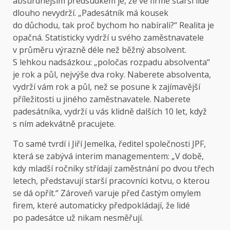
absurdnějším předsudkem je, že ve firmě starší lidé
dlouho nevydrží. „Padesátník má kousek
do důchodu, tak proč bychom ho nabírali?“ Realita je
opačná. Statisticky vydrží u svého zaměstnavatele
v průměru výrazně déle než běžný absolvent.
S lehkou nadsázkou: „poločas rozpadu absolventa“
je rok a půl, nejvýše dva roky. Naberete absolventa,
vydrží vám rok a půl, než se posune k zajímavější
příležitosti u jiného zaměstnavatele. Naberete
padesátníka, vydrží u vás klidně dalších 10 let, když
s ním adekvátně pracujete.
To samé tvrdí i Jiří Jemelka, ředitel společnosti JPF,
která se zabývá interim managementem: „V době,
kdy mladší ročníky střídají zaměstnání po dvou třech
letech, představují starší pracovníci kotvu, o kterou
se dá opřít.“ Zároveň varuje před častým omylem
firem, které automaticky předpokládají, že lidé
po padesátce už nikam nesměřují.