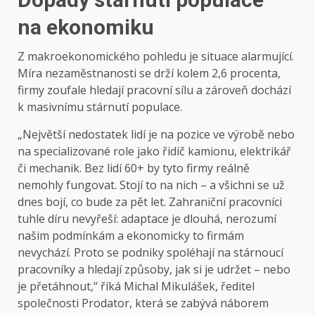
na ekonomiku
Z makroekonomického pohledu je situace alarmující.
Míra nezaměstnanosti se drží kolem 2,6 procenta,
firmy zoufale hledají pracovní sílu a zároveň dochází
k masivnímu stárnutí populace.
„Největší nedostatek lidí je na pozice ve výrobě nebo
na specializované role jako řidič kamionu, elektrikář
či mechanik. Bez lidí 60+ by tyto firmy reálně
nemohly fungovat. Stojí to na nich – a všichni se už
dnes bojí, co bude za pět let. Zahraniční pracovníci
tuhle díru nevyřeší: adaptace je dlouhá, nerozumí
našim podmínkám a ekonomicky to firmám
nevychází. Proto se podniky spoléhají na stárnoucí
pracovníky a hledají způsoby, jak si je udržet – nebo
je přetáhnout,“ říká Michal Mikulášek, ředitel
společnosti Prodator, která se zabývá náborem