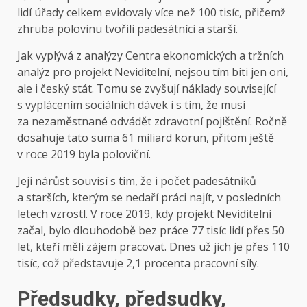
lidí úřady celkem evidovaly více než 100 tisíc, přičemž
zhruba polovinu tvořili padesátníci a starší.
Jak vyplývá z analýzy Centra ekonomických a tržních
analýz pro projekt Neviditelní, nejsou tím biti jen oni,
ale i český stát. Tomu se zvyšují náklady související
s vyplácením sociálních dávek i s tím, že musí
za nezaměstnané odvádět zdravotní pojištění. Ročně
dosahuje tato suma 61 miliard korun, přitom ještě
v roce 2019 byla poloviční.
Její nárůst souvisí s tím, že i počet padesátníků
a starších, kterým se nedaří práci najít, v posledních
letech vzrostl. V roce 2019, kdy projekt Neviditelní
začal, bylo dlouhodobě bez práce 77 tisíc lidí přes 50
let, kteří měli zájem pracovat. Dnes už jich je přes 110
tisíc, což představuje 2,1 procenta pracovní síly.
Předsudky, předsudky,