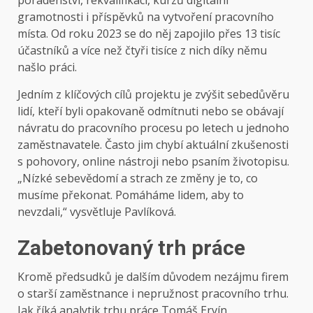
gramotnosti i příspěvků na vytvoření pracovního
místa. Od roku 2023 se do něj zapojilo přes 13 tisíc
účastníků a více než čtyři tisíce z nich díky němu
našlo práci.
Jedním z klíčových cílů projektu je zvýšit sebedůvěru
lidí, kteří byli opakovaně odmítnuti nebo se obávají
návratu do pracovního procesu po letech u jednoho
zaměstnavatele. Často jim chybí aktuální zkušenosti
s pohovory, online nástroji nebo psaním životopisu.
„Nízké sebevědomí a strach ze změny je to, co
musíme překonat. Pomáháme lidem, aby to
nevzdali,“ vysvětluje Pavlíková.
Zabetonovaný trh práce
Kromě předsudků je dalším důvodem nezájmu firem
o starší zaměstnance i nepružnost pracovního trhu.
Jak říká analytik trhu práce Tomáš Ervín