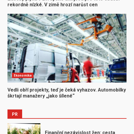
rekordně nízké. V zimě hrozí narůst cen
Ekonomika
Vedli obří projekty, teď je čeká vyhazov. Automobilky
škrtají manažery „jako šílené“
PR
Finanční nezávislost žen: cesta