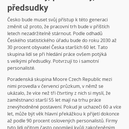
předsudky
Česko bude muset svůj přístup k této generaci
změnit už proto, že pracovní trh bude v příštích
letech nezadržitelně stárnout. Podle odhadů
Českého statistického úřadu bude do roku 2030 až
30 procent obyvatel Česka starších 60 let. Tato
skupina lidí se při hledání práce ovšem potýká
s velkými předsudky. Potvrzují to i samotní
personalisté.
Poradenská skupina Moore Czech Republic mezi
nimi provedla v červenci průzkum, v němž se
ukázalo, že více než tři čtvrtiny z nich si myslí, že
zaměstnanci starší 55 let mají na trhu práce
znevýhodněné postavení. Pokud je uchazeči 60 a více
let, může být věk hlavní překážkou k přijetí dokonce
až podle 90 procent oslovených personalistů. Firmy
tyto lidi přitom často opomíjejí kvůli zakořeněným