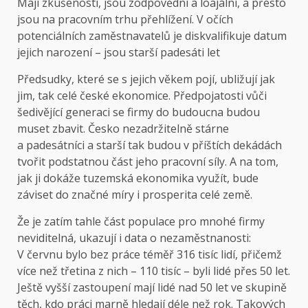
Mají zkušenosti, jsou zodpovědní a loajální, a přesto
jsou na pracovním trhu přehlížení. V očích
potenciálních zaměstnavatelů je diskvalifikuje datum
jejich narození – jsou starší padesáti let
Předsudky
, které se s jejich věkem pojí, ubližují jak
jim, tak celé české ekonomice. Předpojatosti vůči
šedivějící generaci se firmy do budoucna budou
muset zbavit. Česko nezadržitelně stárne
a padesátníci a starší tak budou v příštích dekádách
tvořit
podstatnou část
jeho pracovní síly. A na tom,
jak ji dokáže tuzemská ekonomika využít, bude
záviset do značné míry i prosperita celé země.
Že je zatím tahle část populace pro mnohé firmy
neviditelná, ukazují i data o nezaměstnanosti:
V červnu bylo bez práce téměř 316 tisíc lidí, přičemž
více než třetina z nich – 110 tisíc – byli lidé přes 50 let.
Ještě vyšší zastoupení mají lidé nad 50 let ve skupině
těch, kdo práci marně hledají déle než rok. Takových