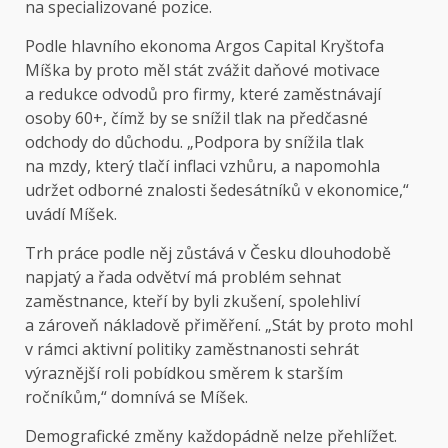
na specializované pozice.
Podle hlavního ekonoma Argos Capital Kryštofa
Míška by proto měl stát zvážit daňové motivace
a redukce odvodů pro firmy, které zaměstnávají
osoby 60+, čímž by se snížil tlak na předčasné
odchody do důchodu. „Podpora by snížila tlak
na mzdy, který tlačí inflaci vzhůru, a napomohla
udržet odborné znalosti šedesátníků v ekonomice,“
uvádí Míšek.
Trh práce podle něj zůstává v Česku dlouhodobě
napjatý a řada odvětví má problém sehnat
zaměstnance, kteří by byli zkušení, spolehliví
a zároveň nákladově přiměření. „Stát by proto mohl
v rámci aktivní politiky zaměstnanosti sehrát
výraznější roli pobídkou směrem k starším
ročníkům,“ domnívá se Míšek.
Demografické změny každopádně nelze přehlížet.