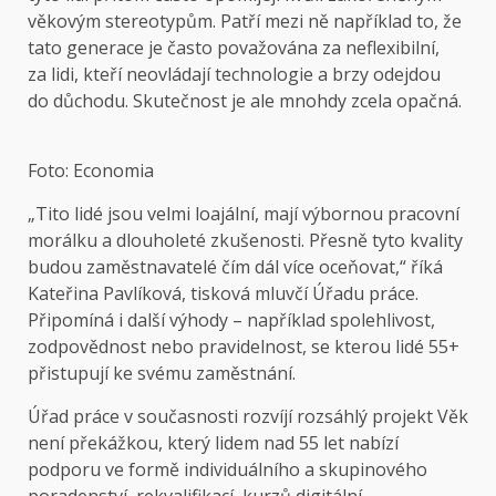
věkovým stereotypům. Patří mezi ně například to, že
tato generace je často považována za neflexibilní,
za lidi, kteří neovládají technologie a brzy odejdou
do důchodu. Skutečnost je ale mnohdy zcela opačná.
Foto: Economia
„Tito lidé jsou velmi loajální, mají výbornou pracovní
morálku a dlouholeté zkušenosti. Přesně tyto kvality
budou zaměstnavatelé čím dál více oceňovat,“ říká
Kateřina Pavlíková, tisková mluvčí Úřadu práce.
Připomíná i další výhody – například spolehlivost,
zodpovědnost nebo pravidelnost, se kterou lidé 55+
přistupují ke svému zaměstnání.
Úřad práce v současnosti rozvíjí rozsáhlý projekt Věk
není překážkou, který lidem nad 55 let nabízí
podporu ve formě individuálního a skupinového
poradenství, rekvalifikací, kurzů digitální