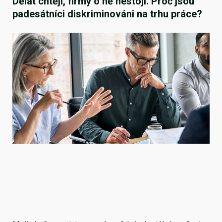
Dělat chtějí, firmy o ně nestojí. Proč jsou
padesátníci diskriminováni na trhu práce?