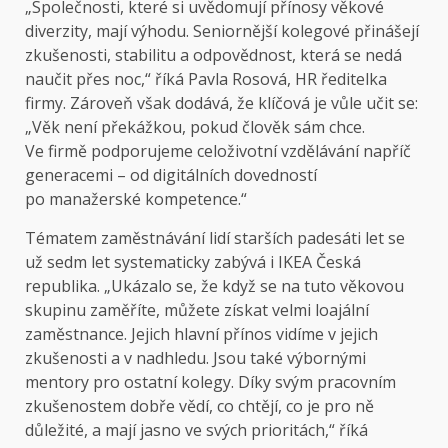
„Společnosti, které si uvědomují přínosy věkové
diverzity, mají výhodu. Seniornější kolegové přinášejí
zkušenosti, stabilitu a odpovědnost, která se nedá
naučit přes noc,“ říká Pavla Rosová, HR ředitelka
firmy. Zároveň však dodává, že klíčová je vůle učit se:
„Věk není překážkou, pokud člověk sám chce.
Ve firmě podporujeme celoživotní vzdělávání napříč
generacemi – od digitálních dovedností
po manažerské kompetence.“
Tématem zaměstnávání lidí starších padesáti let se
už sedm let systematicky zabývá i IKEA Česká
republika. „Ukázalo se, že když se na tuto věkovou
skupinu zaměříte, můžete získat velmi loajální
zaměstnance. Jejich hlavní přínos vidíme v jejich
zkušenosti a v nadhledu. Jsou také výbornými
mentory pro ostatní kolegy. Díky svým pracovním
zkušenostem dobře vědí, co chtějí, co je pro ně
důležité, a mají jasno ve svých prioritách,“ říká