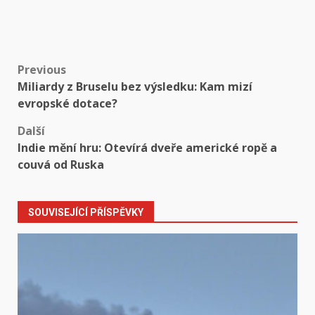
Post
Previous
Miliardy z Bruselu bez výsledku: Kam mizí
navigation
evropské dotace?
Další
Indie mění hru: Otevírá dveře americké ropě a
couvá od Ruska
SOUVISEJÍCÍ PŘÍSPĚVKY