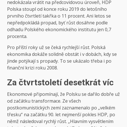
nedokázala vrátit na předcovidovou úroveň, HDP
Polska stoupl od konce roku 2019 do letošního
prvního čtvrtletí takřka o 11 procent. Ani letos se
nepředpokládá propad, byť růst dosáhne podle
odhadu Polského ekonomického institutu jen 0,7
procenta.
Pro příští roky už se čeká rychlejší růst. Polská
ekonomika dokáže solidně obstát i v dobách, kdy se
jinde potýkají s propady. To se ukázalo třeba i po
finanční krizi roku 2008.
Za čtvrtstoletí desetkrát víc
Ekonomové připomínají, že Polsku se dařilo dobře už
od začátku transformace. Ze všech
postkomunistických zemí zaznamenalo po „velkém
třesku“ na začátku 90. let nejmenší pokles HDP, po
němž následoval rychlý růst. „Hlavním vysvětlením