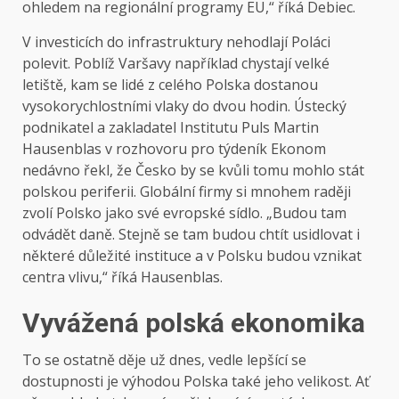
ohledem na regionální programy EU,“ říká Debiec.
V investicích do infrastruktury nehodlají Poláci
polevit. Poblíž Varšavy například chystají velké
letiště, kam se lidé z celého Polska dostanou
vysokorychlostními vlaky do dvou hodin. Ústecký
podnikatel a zakladatel Institutu Puls Martin
Hausenblas v rozhovoru pro týdeník Ekonom
nedávno řekl, že Česko by se kvůli tomu mohlo stát
polskou periferii. Globální firmy si mnohem raději
zvolí Polsko jako své evropské sídlo. „Budou tam
odvádět daně. Stejně se tam budou chtít usidlovat i
některé důležité instituce a v Polsku budou vznikat
centra vlivu,“ říká Hausenblas.
Vyvážená polská ekonomika
To se ostatně děje už dnes, vedle lepšící se
dostupnosti je výhodou Polska také jeho velikost. Ať