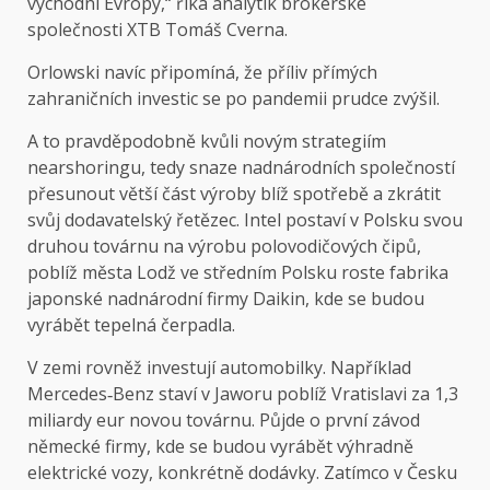
východní Evropy,“ říká analytik brokerské
společnosti XTB Tomáš Cverna.
Orlowski navíc připomíná, že příliv přímých
zahraničních investic se po pandemii prudce zvýšil.
A to pravděpodobně kvůli novým strategiím
nearshoringu, tedy snaze nadnárodních společností
přesunout větší část výroby blíž spotřebě a zkrátit
svůj dodavatelský řetězec. Intel postaví v Polsku svou
druhou továrnu na výrobu polovodičových čipů,
poblíž města Lodž ve středním Polsku roste fabrika
japonské nadnárodní firmy Daikin, kde se budou
vyrábět tepelná čerpadla.
V zemi rovněž investují automobilky. Například
Mercedes‑Benz staví v Jaworu poblíž Vratislavi za 1,3
mi­liardy eur novou továrnu. Půjde o první závod
německé firmy, kde se budou vyrábět výhradně
elektrické vozy, konkrétně dodávky. Zatímco v Česku