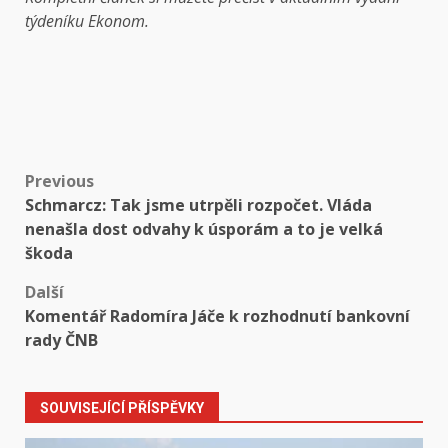
týdeníku Ekonom.
Post
Previous
Schmarcz: Tak jsme utrpěli rozpočet. Vláda
navigation
nenašla dost odvahy k úsporám a to je velká
škoda
Další
Komentář Radomíra Jáče k rozhodnutí bankovní
rady ČNB
SOUVISEJÍCÍ PŘÍSPĚVKY