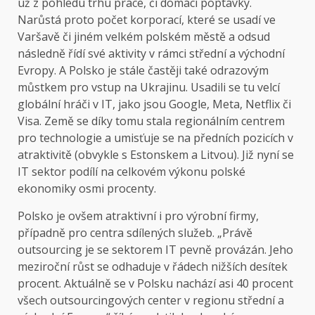
už z pohledu trhu práce, či domácí poptávky.
Narůstá proto počet korporací, které se usadí ve
Varšavě či jiném velkém polském městě a odsud
následně řídí své aktivity v rámci střední a východní
Evropy. A Polsko je stále častěji také odrazovým
můstkem pro vstup na Ukrajinu. Usadili se tu velcí
globální hráči v IT, jako jsou Google, Meta, Netflix či
Visa. Země se díky tomu stala regionálním centrem
pro technologie a umisťuje se na předních pozicích v
atraktivitě (obvykle s Estonskem a Litvou). Již nyní se
IT sektor podílí na celkovém výkonu polské
ekonomiky osmi procenty.
Polsko je ovšem atraktivní i pro výrobní firmy,
případně pro centra sdílených služeb. „Právě
outsourcing je se sektorem IT pevně provázán. Jeho
meziroční růst se odhaduje v řádech nižších desítek
procent. Aktuál­ně se v Polsku nachází asi 40 procent
všech outsourcingových center v regionu střední a