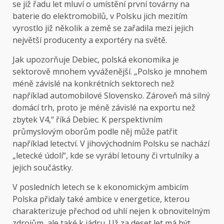
se již řadu let mluví o umístění první továrny na
baterie do elektromobilů, v Polsku jich mezitím
vyrostlo již několik a země se zařadila mezi jejich
největší producenty a exportéry na světě.
Jak upozorňuje Debiec, polská ekonomika je
sektorově mnohem vyváženější. „Polsko je mnohem
méně závislé na konkrétních sektorech než
například automobilové Slovensko. Zároveň má silný
domácí trh, proto je méně závislé na exportu než
zbytek V4,“ říká Debiec. K perspektivním
průmyslovým oborům podle něj může patřit
například letectví. V jihovýchodním Polsku se nachází
„letecké údolí“, kde se vyrábí letouny či vrtulníky a
jejich součástky.
V posledních letech se k ekonomickým ambicím
Polska přidaly také ambice v energetice, kterou
charakterizuje přechod od uhlí nejen k obnovitelným
zdrojům, ale také k jádru. Už za deset let má být