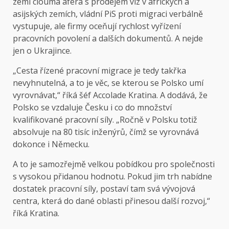
zemí cloumá aféra s prodejem víz v afrických a
asijských zemích, vládní PiS proti migraci verbálně
vystupuje, ale firmy oceňují rychlost vyřízení
pracovních povolení a dalších dokumentů. A nejde
jen o Ukrajince.
„Cesta řízené pracovní migrace je tedy takřka
nevyhnutelná, a to je věc, se kterou se Polsko umí
vyrovnávat,“ říká šéf Accolade Kratina. A dodává, že
Polsko se vzdaluje Česku i co do množství
kvalifikované pracovní síly. „Ročně v Polsku totiž
absolvuje na 80 tisíc inženýrů, čímž se vyrovnává
dokonce i Německu.
A to je samozřejmě velkou pobídkou pro společnosti
s vysokou přidanou hodnotu. Pokud jim trh nabídne
dostatek pracovní síly, postaví tam svá vývojová
centra, která do dané oblasti přinesou další rozvoj,“
říká Kratina.