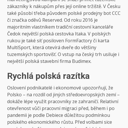
zákazníky k nákupům přes její online tržiště. V Česku
také působí třeba původem polské prodejny bot CCC
či značka oděvů Reserved. Od roku 2016 je
majoritním vlastníkem tradiční cestovní kanceláře
Čedok největší polská cestovka Itaka. V polských
rukou je také síť posiloven FormFactory či karta
MultiSport, která otevírá dveře do většiny
tuzemských sportovišť. O vstup na český trh usiluje i
největší polská stavební firma Budimex.
Rychlá polská razítka
Oslovení podnikatelé i ekonomové upozorňují, že
Polsko – na rozdíl od jiných středoevropských zemí –
dokáže lépe využít pracovníky ze zahraničí. Relativní
otevřenost vůči pracovní migraci před, během i po
pandemii je podle Debiece důležitou podmínkou
polského ekonomického růstu. Před volbami sice