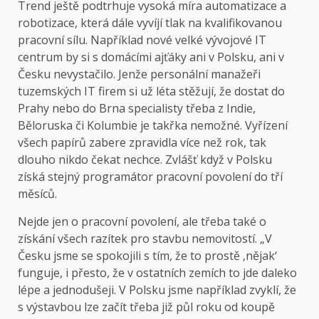
Trend ještě podtrhuje vysoká míra automatizace a
robotizace, která dále vyvíjí tlak na kvalifikovanou
pracovní sílu. Například nové velké vývojové IT
centrum by si s domácími ajťáky ani v Polsku, ani v
Česku nevystačilo. Jenže personální manažeři
tuzemských IT firem si už léta stěžují, že dostat do
Prahy nebo do Brna specialisty třeba z Indie,
Běloruska či Kolumbie je takřka nemožné. Vyřízení
všech papírů zabere zpravidla více než rok, tak
dlouho nikdo čekat nechce. Zvlášť když v Polsku
získá stejný programátor pracovní povolení do tří
měsíců.
Nejde jen o pracovní povolení, ale třeba také o
získání všech razítek pro stavbu nemovitostí. „V
Česku jsme se spokojili s tím, že to prostě ‚nějak‘
funguje, i přesto, že v ostatních zemích to jde daleko
lépe a jednodušeji. V Polsku jsme například zvyklí, že
s výstavbou lze začít třeba již půl roku od koupě