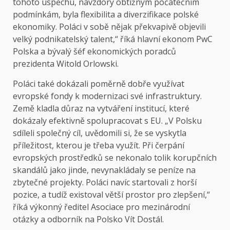
tohoto úspěchu, navzdory obtížným počátečním
podmínkám, byla flexibilita a diverzifikace polské
ekonomiky. Poláci v sobě nějak překvapivě objevili
velký podnikatelský talent,“ říká hlavní ekonom PwC
Polska a bývalý šéf ekonomických poradců
prezidenta Witold Orlowski.
Poláci také dokázali poměrně dobře využívat
evropské fondy k modernizaci své infrastruktury.
Země kladla důraz na vytváření institucí, které
dokázaly efektivně spolupracovat s EU. „V Polsku
sdíleli společný cíl, uvědomili si, že se vyskytla
příležitost, kterou je třeba využít. Při čerpání
evropských prostředků se nekonalo tolik korupčních
skandálů jako jinde, nevynakládaly se peníze na
zbytečné projekty. Poláci navíc startovali z horší
pozice, a tudíž existoval větší prostor pro zlepšení,“
říká výkonný ředitel Asociace pro mezinárodní
otázky a odborník na Polsko Vít Dostál.