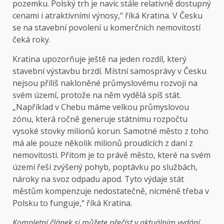
pozemku. Polský trh je navíc stále relativně dostupný
cenami i atraktivními výnosy,“ říká Kratina. V Česku
se na stavební povolení u komerčních nemovitostí
čeká roky.
Kratina upozorňuje ještě na jeden rozdíl, který
stavební výstavbu brzdí. Místní samosprávy v Česku
nejsou příliš nakloněné průmyslovému rozvoji na
svém území, protože na něm vydělá spíš stát.
„Například v Chebu máme velkou průmyslovou
zónu, která ročně generuje státnímu rozpočtu
vysoké stovky milionů korun. Samotné město z toho
má ale pouze několik milionů proudících z daní z
nemovitosti. Přitom je to právě město, které na svém
území řeší zvýšený pohyb, poptávku po službách,
nároky na svoz odpadu apod. Tyto výdaje stát
městům kompenzuje nedostatečně, nicméně třeba v
Polsku to funguje,“ říká Kratina.
Kompletní článek
si můžete přečíst v aktuálním vydání