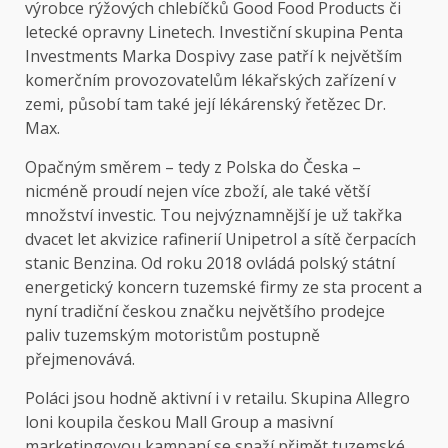
výrobce rýžových chlebíčků Good Food Products či
letecké opravny Linetech. Investiční skupina Penta
Investments Marka Dospivy zase patří k největším
komerčním provozovatelům lékařských zařízení v
zemi, působí tam také její lékárenský řetězec Dr.
Max.
Opačným směrem – tedy z Polska do Česka –
nicméně proudí nejen více zboží, ale také větší
množství investic. Tou nejvýznamnější je už takřka
dvacet let akvizice rafinerií Unipetrol a sítě čerpacích
stanic Benzina. Od roku 2018 ovládá polský státní
energetický koncern tuzemské firmy ze sta procent a
nyní tradiční českou značku největšího prodejce
paliv tuzemským motoristům postupně
přejmenovává.
Poláci jsou hodně aktivní i v retailu. Skupina Allegro
loni koupila českou Mall Group a masivní
marketingovou kampaní se snaží přimět tuzemské