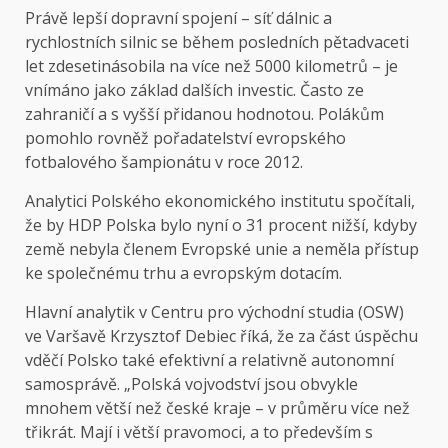
Právě lepší dopravní spojení – síť dálnic a
rychlostních silnic se během posledních pětadvaceti
let zdesetinásobila na více než 5000 kilometrů – je
vnímáno jako základ dalších investic. Často ze
zahraničí a s vyšší přidanou hodnotou. Polákům
pomohlo rovněž pořadatelství evropského
fotbalového šampionátu v roce 2012.
Analytici Polského ekonomického institutu spočítali,
že by HDP Polska bylo nyní o 31 procent nižší, kdyby
země nebyla členem Evropské unie a neměla přístup
ke společnému trhu a evropským dotacím.
Hlavní analytik v Centru pro východní studia (OSW)
ve Varšavě Krzysztof Debiec říká, že za část úspěchu
vděčí Polsko také efektivní a relativně autonomní
samosprávě. „Polská vojvodství jsou obvykle
mnohem větší než české kraje – v průměru více než
třikrát. Mají i větší pravomoci, a to především s