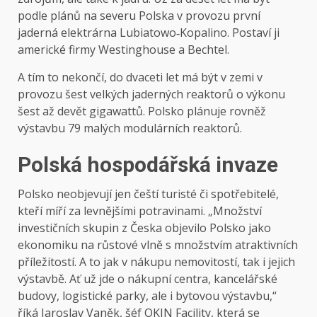
podle plánů na severu Polska v provozu první
jaderná elektrárna Lubiatowo‑Kopalino. Postaví ji
americké firmy Westinghouse a Bechtel.
A tím to nekončí, do dvaceti let má být v zemi v
provozu šest velkých jaderných reaktorů o výkonu
šest až devět gigawattů. Polsko plánuje rovněž
výstavbu 79 malých modulárních reaktorů.
Polská hospodářská invaze
Polsko neobjevují jen čeští turisté či spotřebitelé,
kteří míří za levnějšími potravinami. „Množství
investičních skupin z Česka objevilo Polsko jako
ekonomiku na růstové vlně s množstvím atraktivních
příležitostí. A to jak v nákupu nemovitostí, tak i jejich
výstavbě. Ať už jde o nákupní centra, kancelářské
budovy, logistické parky, ale i bytovou výstavbu,“
říká Jaroslav Vaněk, šéf OKIN Facility, která se