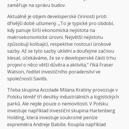
zaměřuje na správu budov.
Aktuálně je objem developerské činnosti proti
dřívější době utlumený. „To je typické pro období,
kdy panuje širší ekonomická nejistota na
makroekonomické úrovni. Největší nejistotu
způsobují kolísající, respektive rostoucí úrokové
sazby. Až se tyto sazby uklidní a doufejme začnou
klesat, očekáváme, že se v developerské části trhu
projeví o něco větší důvěra a aktivita,“ říká Fraser
Watson, ředitel investičního poradenství ve
společnosti Savills.
Třeba skupina Accolade Milana Kratiny provozuje v
Polsku téměř tři desítky industriálních a logistických
parků. Ale nejde pouze o nemovitosti. V Polsku
investuje například investiční skupina Hartenberg
Holding, která investuje soukromé peníze
expremiéra Andreje Babiše. Koupila například