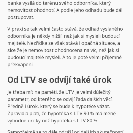
banka vysílá do terénu svého odborníka, který
nemovitost ohodnotí. A podle jeho odhadu bude dál
postupovat.
V praxi se tak velmi často stává, že odhad vyslaného
odborníka je někdy nižší, než jak si mysleli budoucí
majitelé. Nezřídka se však stává i opačná situace, a
sice že je nemovitost ohodnocena na víc, než jak si
budoucí majitelé mysleli. A to je poté velmi příjemné
překvapení.
Od LTV se odvíjí také úrok
Je třeba mít na paměti, že LTV je velmi důležitý
parametr, od kterého se odvíjí řada dalších věcí.
Předně i úrok, který se bude k hypotéce vázat.
Zpravidla platí, že hypotéka s LTV 90 % má méně
výhodné úroky než hypotéka s LTV 80 %.
Samozřejmě se to dále odráží od dalších skutečností.