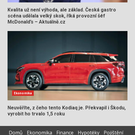
Kvalita už není výhoda, ale základ. Česká gastro
scéna udělala velký skok, říká provozní šéf
McDonald’s – Aktuálně.cz
Ekonomika
Neuvěříte, z čeho tento Kodiaq je. Překvapil i Škodu,
vyrobit ho trvalo 1,5 roku
Domů
Ekonomika
Finance
Hypotéky
Pojištění