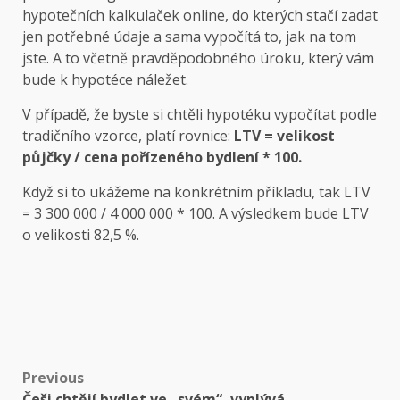
hypotečních kalkulaček online, do kterých stačí zadat
jen potřebné údaje a sama vypočítá to, jak na tom
jste. A to včetně pravděpodobného úroku, který vám
bude k hypotéce náležet.
V případě, že byste si chtěli hypotéku vypočítat podle
tradičního vzorce, platí rovnice:
LTV = velikost
půjčky / cena pořízeného bydlení * 100.
Když si to ukážeme na konkrétním příkladu, tak LTV
= 3 300 000 / 4 000 000 * 100. A výsledkem bude LTV
o velikosti 82,5 %.
Post
Previous
Češi chtějí bydlet ve „svém“, vyplývá