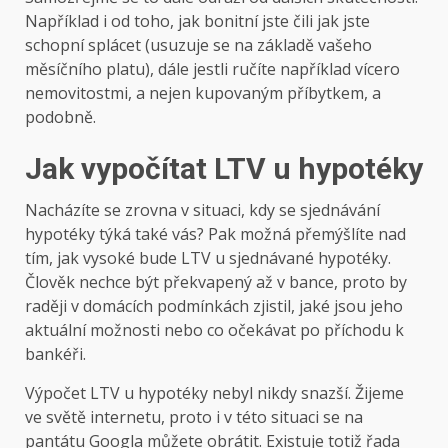
Například i od toho, jak bonitní jste čili jak jste
schopní splácet (usuzuje se na základě vašeho
měsíčního platu), dále jestli ručíte například vícero
nemovitostmi, a nejen kupovaným příbytkem, a
podobně.
Jak vypočítat LTV u hypotéky
Nacházíte se zrovna v situaci, kdy se sjednávání
hypotéky týká také vás? Pak možná přemýšlíte nad
tím, jak vysoké bude LTV u sjednávané hypotéky.
Člověk nechce být překvapený až v bance, proto by
raději v domácích podmínkách zjistil, jaké jsou jeho
aktuální možnosti nebo co očekávat po příchodu k
bankéři.
Výpočet LTV u hypotéky nebyl nikdy snazší. Žijeme
ve světě internetu, proto i v této situaci se na
pantátu Googla můžete obrátit. Existuje totiž řada