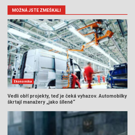
MOŽNÁ JSTE ZMEŠKALI
Ekonomika
Vedli obří projekty, teď je čeká vyhazov. Automobilky
škrtají manažery „jako šílené“