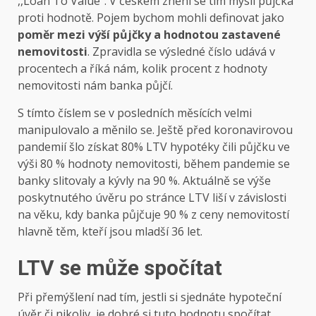
,,Loan To Value”. V českém znění se tím myslí půjčka
proti hodnotě. Pojem bychom mohli definovat jako
poměr mezi výší půjčky a hodnotou zastavené
nemovitosti
. Zpravidla se výsledné číslo udává v
procentech a říká nám, kolik procent z hodnoty
nemovitosti nám banka půjčí.
S tímto číslem se v posledních měsících velmi
manipulovalo a měnilo se. Ještě před koronavirovou
pandemií šlo získat 80% LTV hypotéky čili půjčku ve
výši 80 % hodnoty nemovitosti, během pandemie se
banky slitovaly a kývly na 90 %. Aktuálně se výše
poskytnutého úvěru po stránce LTV liší v závislosti
na věku, kdy banka půjčuje 90 % z ceny nemovitostí
hlavně těm, kteří jsou mladší 36 let.
LTV se může spočítat
Při přemýšlení nad tím, jestli si sjednáte hypoteční
úvěr či nikoliv, je dobré si tuto hodnotu spočítat.