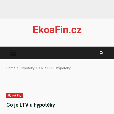
Skip
EkoaFin.cz
to
content
PRIMARY
MENU
Home
Hypotéky
Co je LTV u hypotéky
Hypotéky
Co je LTV u hypotéky