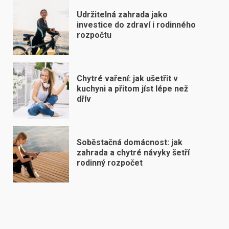
Udržitelná zahrada jako
investice do zdraví i rodinného
rozpočtu
Chytré vaření: jak ušetřit v
kuchyni a přitom jíst lépe než
dřív
Soběstačná domácnost: jak
zahrada a chytré návyky šetří
rodinný rozpočet