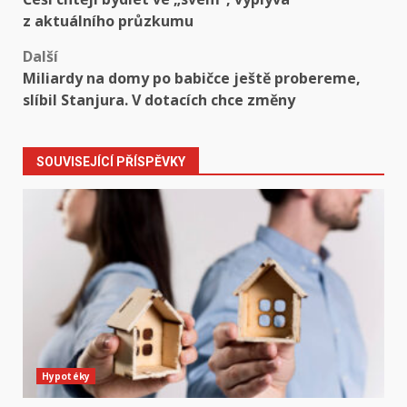
navigation
z aktuálního průzkumu
Další
Miliardy na domy po babičce ještě probereme,
slíbil Stanjura. V dotacích chce změny
SOUVISEJÍCÍ PŘÍSPĚVKY
Hypotéky