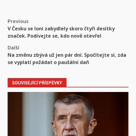
Post
Previous
V Česku se loni zabydlely skoro čtyři desítky
navigation
značek. Podívejte se, kdo nově otevřel
Další
Na změnu zbývá už jen pár dní. Spočítejte si, zda
se vyplatí požádat o paušální daň
SOUVISEJÍCÍ PŘÍSPĚVKY