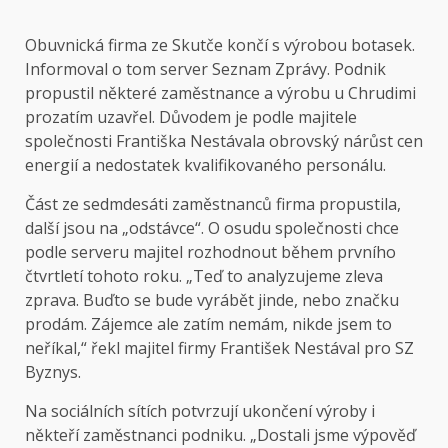
Obuvnická firma ze Skutče končí s výrobou botasek.
Informoval o tom server Seznam Zprávy. Podnik
propustil některé zaměstnance a výrobu u Chrudimi
prozatím uzavřel. Důvodem je podle majitele
společnosti Františka Nestávala obrovský nárůst cen
energií a nedostatek kvalifikovaného personálu.
Část ze sedmdesáti zaměstnanců firma propustila,
další jsou na „odstávce“. O osudu společnosti chce
podle serveru majitel rozhodnout během prvního
čtvrtletí tohoto roku. „Teď to analyzujeme zleva
zprava. Buďto se bude vyrábět jinde, nebo značku
prodám. Zájemce ale zatím nemám, nikde jsem to
neříkal,“
řekl
majitel firmy František Nestával pro SZ
Byznys.
Na sociálních sítích potvrzují ukončení výroby i
někteří zaměstnanci podniku. „Dostali jsme výpověď