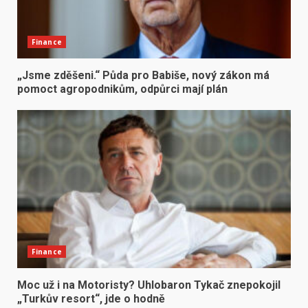
Finance
„Jsme zděšeni.“ Půda pro Babiše, nový zákon má
pomoct agropodnikům, odpůrci mají plán
Finance
Moc už i na Motoristy? Uhlobaron Tykač znepokojil
„Turkův resort“, jde o hodně