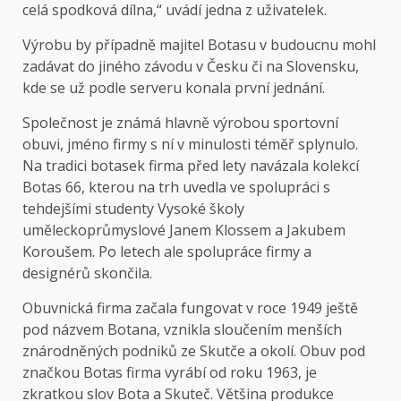
celá spodková dílna,“
uvádí
jedna z uživatelek.
Výrobu by případně majitel Botasu v budoucnu mohl
zadávat do jiného závodu v Česku či na Slovensku,
kde se už podle serveru konala první jednání.
Společnost je známá hlavně výrobou sportovní
obuvi, jméno firmy s ní v minulosti téměř splynulo.
Na tradici botasek firma před lety navázala kolekcí
Botas 66, kterou na trh uvedla ve spolupráci s
tehdejšími studenty Vysoké školy
uměleckoprůmyslové Janem Klossem a Jakubem
Koroušem. Po letech ale spolupráce firmy a
designérů skončila.
Obuvnická firma začala fungovat v roce 1949 ještě
pod názvem Botana, vznikla sloučením menších
znárodněných podniků ze Skutče a okolí. Obuv pod
značkou Botas firma vyrábí od roku 1963, je
zkratkou slov Bota a Skuteč. Většina produkce