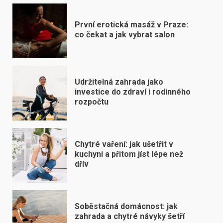
První erotická masáž v Praze:
co čekat a jak vybrat salon
Udržitelná zahrada jako
investice do zdraví i rodinného
rozpočtu
Chytré vaření: jak ušetřit v
kuchyni a přitom jíst lépe než
dřív
Soběstačná domácnost: jak
zahrada a chytré návyky šetří