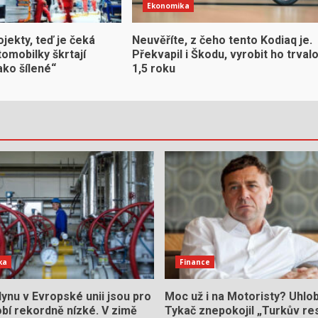
Ekonomika
ojekty, teď je čeká
Neuvěříte, z čeho tento Kodiaq je.
omobilky škrtají
Překvapil i Škodu, vyrobit ho trval
ako šílené“
1,5 roku
ka
Finance
ynu v Evropské unii jsou pro
Moc už i na Motoristy? Uhlo
bí rekordně nízké. V zimě
Tykač znepokojil „Turkův res