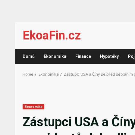
Skip
EkoaFin.cz
to
content
Domů
Ekonomika
Finance
Hypotéky
Poj
Home
Ekonomika
Zástupci USA a Číny se před setkáním
Ekonomika
Zástupci USA a Čín