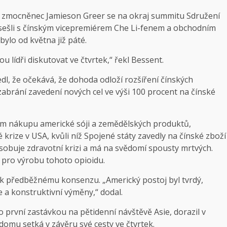
ní zmocněnec Jamieson Greer se na okraj summitu Sdružení
sešli s čínským vicepremiérem Che Li-fenem a obchodním
ylo od května již páté.
lídři diskutovat ve čtvrtek,“ řekl Bessent.
l, že očekává, že dohoda odloží rozšíření čínských
abrání zavedení nových cel ve výši 100 procent na čínské
ém nákupu americké sóji a zemědělských produktů,
krize v USA, kvůli níž Spojené státy zavedly na čínské zboží
sobuje zdravotní krizi a má na svědomí spousty mrtvých.
é pro výrobu tohoto opioidu.
y k předběžnému konsenzu. „Americký postoj byl tvrdý,
ce a konstruktivní výměny,“ dodal.
 první zastávkou na pětidenní návštěvě Asie, dorazil v
domu setká v závěru své cesty ve čtvrtek.