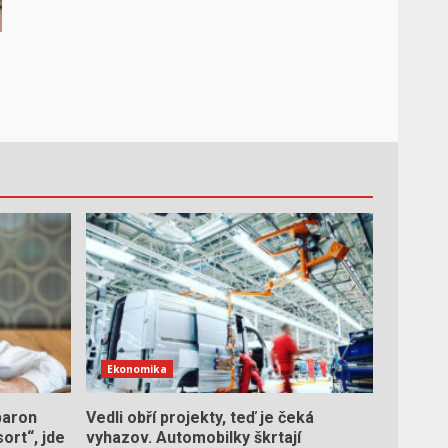
o
Ekonomika
baron
Vedli obří projekty, teď je čeká
ort“, jde
vyhazov. Automobilky škrtají