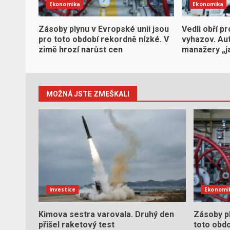
Ekonomika
Ekonomika
Zásoby plynu v Evropské unii jsou
Vedli obří pr
pro toto období rekordně nízké. V
vyhazov. Aut
zimě hrozí narůst cen
manažery „j
MOŽNÁ JSTE ZMEŠKALI
Investice
Ekonomi
Kimova sestra varovala. Druhý den
Zásoby pl
přišel raketový test
toto obdo