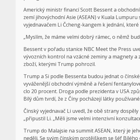
Americký ministr financí Scott Bessent a obchod
zemí jihovýchodní Asie (ASEAN) v Kuala Lumpuru 
vyjednavačem Li Čcheng-kangem k jednání, které b
„Myslím, že máme velmi dobrý rámec, o němž budou 
Bessent v pořadu stanice NBC Meet the Press uved
vývozních kontrol na vzácné zeminy a magnety a z
zboží, kterými Trump pohrozil.
Trump a Si podle Bessenta budou jednat o čínsk
vyváženější obchodní výměně a řešení fentanylové 
clo 20 procent. Droga podle prezidenta v USA způ
Bílý dům tvrdí, že z Číny pocházejí látky používan
Čínský vyjednavač Li uvedl, že obě strany dospěl
„připustil Li. „Měli jsme velmi intenzivní konzulta
Trump do Malajsie na summit ASEAN, který je jeho
neděli. Se svým čínským protějškem se šéf Bílého 