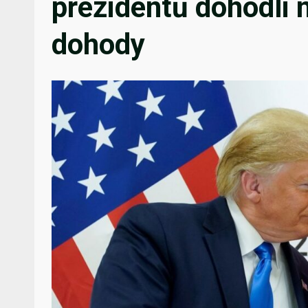
prezidentů dohodli 
dohody