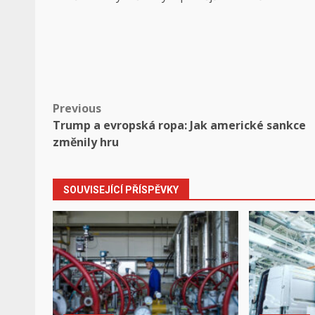
Post
Previous
Trump a evropská ropa: Jak americké sankce
navigation
změnily hru
SOUVISEJÍCÍ PŘÍSPĚVKY