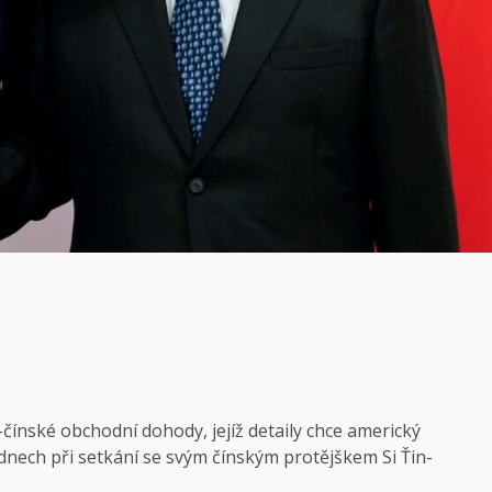
čínské obchodní dohody, jejíž detaily chce americký
dnech při setkání se svým čínským protějškem Si Ťin-