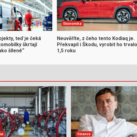
Ekonomika
ojekty, teď je čeká
Neuvěříte, z čeho tento Kodiaq je.
omobilky škrtají
Překvapil i Škodu, vyrobit ho trval
ako šílené“
1,5 roku
ka
Finance