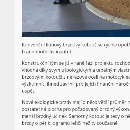
Konvenční litinový brzdový kotouč se rychle opotř
Frauenhoferův institut
Konstrukční tým se již v rané fázi projektu rozho
vhodná díky svým tribologickým a tepelným vlastno
brzdovými kotouči z nerezové oceli na motocyklech
výzkumníci ihned zavrhli pro jejich finanční náro
uspět.
Nové ekologické brzdy mají o něco větší průměr n
dostatečná plocha pro požadovaný brzdný výkon. V
menší brzdný účinek. Samotný kotouč je tedy o něc
brzdy o pět kilogramů lehčí než ty současné.