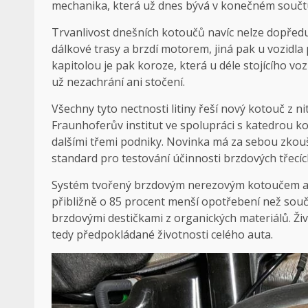
mechanika, která už dnes bývá v konečném součt
Trvanlivost dnešních kotoučů navíc nelze dopředu 
dálkové trasy a brzdí motorem, jiná pak u vozidl
kapitolou je pak koroze, která u déle stojícího v
už nezachrání ani stočení.
Všechny tyto nectnosti litiny řeší nový kotouč z n
Fraunhoferův institut
ve spolupráci s katedrou k
dalšími třemi podniky. Novinka má za sebou zkou
standard pro testování účinnosti brzdových třecíc
Systém tvořený brzdovým nerezovým kotoučem a 
přibližně o 85 procent menší opotřebení než sou
brzdovými destičkami z organických materiálů. Živ
tedy předpokládané životnosti celého auta.