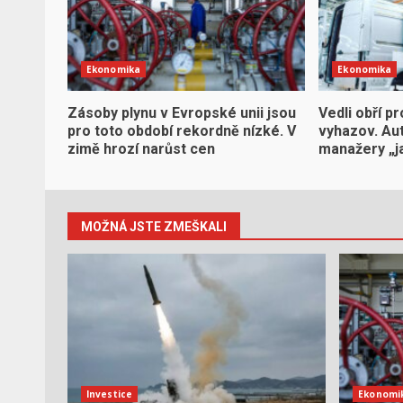
Ekonomika
Ekonomika
Zásoby plynu v Evropské unii jsou
Vedli obří pr
pro toto období rekordně nízké. V
vyhazov. Aut
zimě hrozí narůst cen
manažery „j
MOŽNÁ JSTE ZMEŠKALI
Investice
Ekonomi