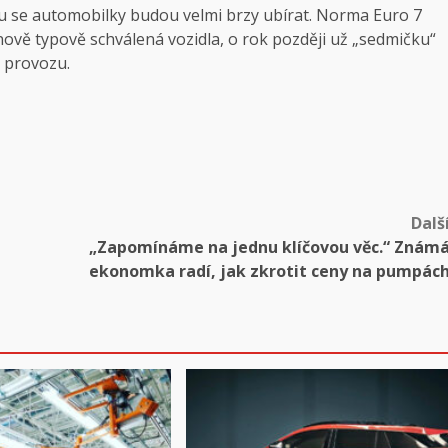
u se automobilky budou velmi brzy ubírat. Norma Euro 7
nově typově schválená vozidla, o rok později už „sedmičku“
 provozu.
Dalš
„Zapomínáme na jednu klíčovou věc.“ Znám
ekonomka radí, jak zkrotit ceny na pumpác