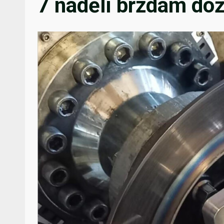
7 nadělí brzdám dož