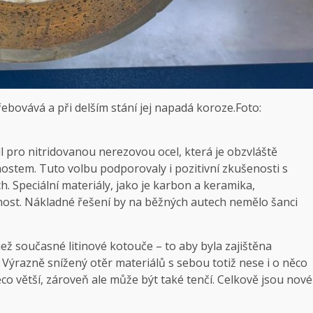
ebovává a při delším stání jej napadá koroze.
Foto:
dl pro nitridovanou nerezovou ocel, která je obzvláště
stem. Tuto volbu podporovaly i ​​pozitivní zkušenosti s
. Speciální materiály, jako je karbon a keramika,
čnost. Nákladné řešení by na běžných autech nemělo šanci
ež současné litinové kotouče – to aby byla zajištěna
ýrazně snížený otěr materiálů s sebou totiž nese i o něco
o větší, zároveň ale může být také tenčí. Celkově jsou nové