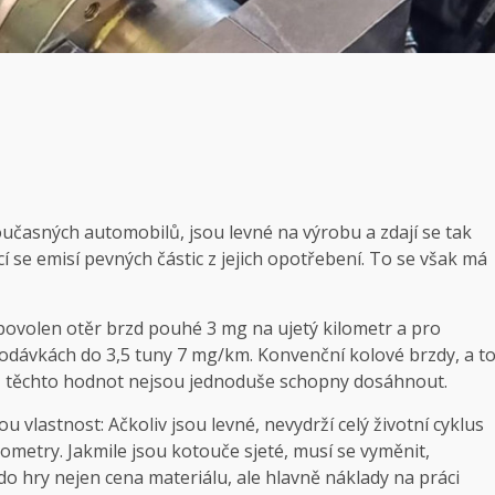
oučasných automobilů, jsou levné na výrobu a zdají se tak
cí se emisí pevných částic z jejich opotřebení. To se však má
povolen otěr brzd pouhé 3 mg na ujetý kilometr a pro
odávkách do 3,5 tuny 7 mg/km. Konvenční kolové brzdy, a t
mi, těchto hodnot nejsou jednoduše schopny dosáhnout.
vlastnost: Ačkoliv jsou levné, nevydrží celý životní cyklus
kilometry. Jakmile jsou kotouče sjeté, musí se vyměnit,
do hry nejen cena materiálu, ale hlavně náklady na práci