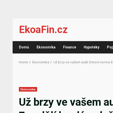
Skip
EkoaFin.cz
to
content
Domů
Ekonomika
Finance
Hypotéky
Poj
Home
Ekonomika
Už brzy ve vašem autě: Emisní norma Eu
Ekonomika
Už brzy ve vašem a