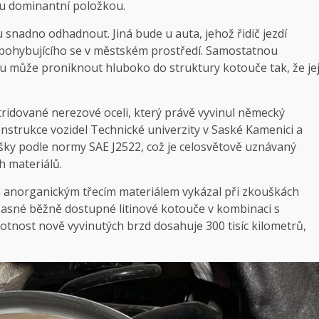
u dominantní položkou.
snadno odhadnout. Jiná bude u auta, jehož řidič jezdí
a pohybujícího se v městském prostředí. Samostatnou
ozu může proniknout hluboko do struktury kotouče tak, že je
itridované nerezové oceli, který právě vyvinul německý
onstrukce vozidel
Technické univerzity
v Saské Kamenici a
šky podle normy SAE J2522, což je celosvětově uznávaný
h materiálů.
anorganickým třecím materiálem vykázal při zkouškách
časné běžně dostupné litinové kotouče v kombinaci s
otnost nově vyvinutých brzd dosahuje 300 tisíc kilometrů,