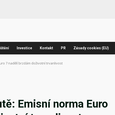
ištění
Investice
Kontakt
PR
Zásady cookies (EU)
ro 7 nadělí brzdám doživotní trvanlivost
utě: Emisní norma Euro