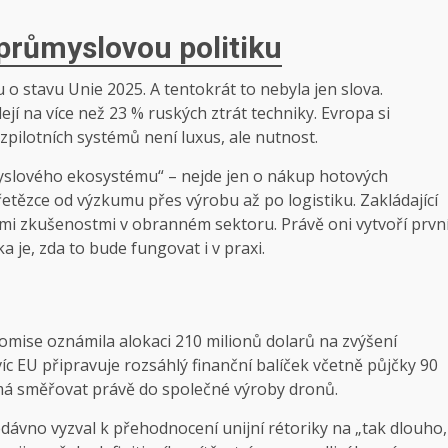
e průmyslovou politiku
 o stavu Unie 2025. A tentokrát to nebyla jen slova.
jí na více než 23 % ruských ztrát techniky. Evropa si
pilotních systémů není luxus, ale nutnost.
ůmyslového ekosystému“ – nejde jen o nákup hotových
tězce od výzkumu přes výrobu až po logistiku. Zakládající
mi zkušenostmi v obranném sektoru. Právě oni vytvoří prvn
ka je, zda to bude fungovat i v praxi.
mise oznámila alokaci 210 milionů dolarů na zvýšení
íc EU připravuje rozsáhlý finanční balíček včetně půjčky 90
d má směřovat právě do společné výroby dronů.
ávno vyzval k přehodnocení unijní rétoriky na „tak dlouho,