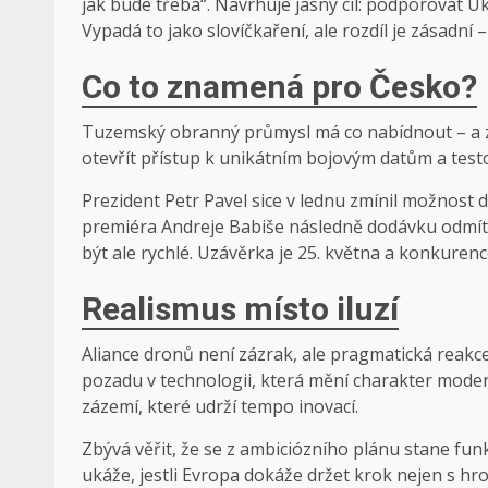
jak bude třeba“. Navrhuje jasný cíl: podporovat Ukr
Vypadá to jako slovíčkaření, ale rozdíl je zásadní
Co to znamená pro Česko?
Tuzemský obranný průmysl má co nabídnout – a zá
otevřít přístup k unikátním bojovým datům a tes
Prezident Petr Pavel sice v lednu zmínil možnost
premiéra Andreje Babiše následně dodávku odmítla.
být ale rychlé. Uzávěrka je 25. května a konkurenc
Realismus místo iluzí
Aliance dronů není zázrak, ale pragmatická reakc
pozadu v technologii, která mění charakter moder
zázemí, které udrží tempo inovací.
Zbývá věřit, že se z ambiciózního plánu stane fun
ukáže, jestli Evropa dokáže držet krok nejen s hrozb