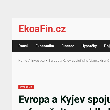
Skip
EkoaFin.cz
to
content
Domů
Ekonomika
Finance
Hypotéky
Poj
Home
Investice
Evropa a Kyjev spojují síly: Aliance dron
Investice
Evropa a Kyjev spoju