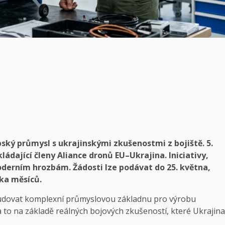
pský průmysl s ukrajinskými zkušenostmi z bojiště. 5.
ádající členy Aliance dronů EU–Ukrajina. Iniciativy,
derním hrozbám. Žádosti lze podávat do 25. května,
ika měsíců.
vybudovat komplexní průmyslovou základnu pro výrobu
 to na základě reálných bojových zkušeností, které Ukrajina