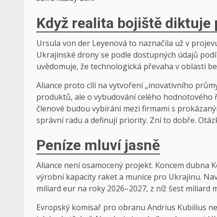
Když realita bojiště diktuj
Ursula von der Leyenová to naznačila už v projevu
Ukrajinské drony se podle dostupných údajů podíle
uvědomuje, že technologická převaha v oblasti bez
Aliance proto cílí na vytvoření „inovativního pr
produktů, ale o vybudování celého hodnotového ře
členové budou vybíráni mezi firmami s prokázaný
správní radu a definují priority. Zní to dobře. Otáz
Peníze mluví jasně
Aliance není osamocený projekt. Koncem dubna Ko
výrobní kapacity raket a munice pro Ukrajinu. Nav
miliard eur na roky 2026–2027, z níž šest miliar
Evropský komisař pro obranu Andrius Kubilius ned