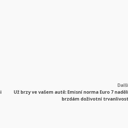
Dalš
i
Už brzy ve vašem autě: Emisní norma Euro 7 naděl
brzdám doživotní trvanlivos