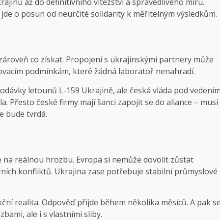
ajinu až do definitivního vítězství a spravedlivého míru.
 – jde o posun od neurčité solidarity k měřitelným výsledkům.
roveň co získat. Propojení s ukrajinskými partnery může
tovacím podmínkám, které žádná laboratoř nenahradí.
 dodávky letounů L-159 Ukrajině, ale česká vláda pod vedení
 Přesto české firmy mají šanci zapojit se do aliance – musí
e bude tvrdá.
e na reálnou hrozbu. Evropa si nemůže dovolit zůstat
ních konfliktů. Ukrajina zase potřebuje stabilní průmyslové
kční realita. Odpověď přijde během několika měsíců. A pak s
ami, ale i s vlastními sliby.