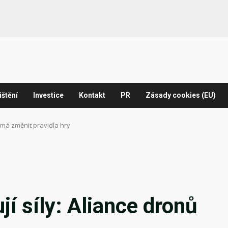
ištění
Investice
Kontakt
PR
Zásady cookies (EU)
ů má změnit pravidla hry
jí síly: Aliance dronů