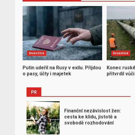
Investice
Investice
Putin udeřil na Rusy v exilu. Přijdou
Konec ruské 
o pasy, účty i majetek
přitvrdil vů
PR
Finanční nezávislost žen:
cesta ke klidu, jistotě a
svobodě rozhodování