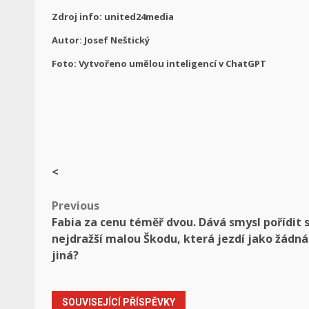
Zdroj info: united24media
Autor: Josef Neštický
Foto: Vytvořeno umělou inteligencí v ChatGPT
<
Post
Previous
Fabia za cenu téměř dvou. Dává smysl pořídit s
navigation
nejdražší malou Škodu, která jezdí jako žádná
jiná?
SOUVISEJÍCÍ PŘÍSPĚVKY