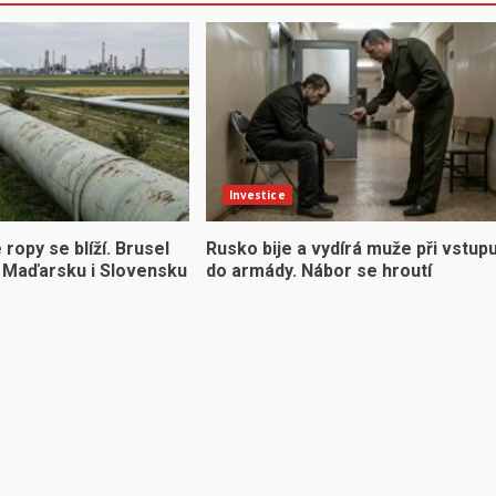
Investice
ropy se blíží. Brusel
Rusko bije a vydírá muže při vstup
či Maďarsku i Slovensku
do armády. Nábor se hroutí