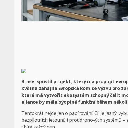
Brusel spustil projekt, který má propojit evro
května zahájila Evropská komise výzvu pro zakl
která má vytvořit ekosystém schopný čelit mo
aliance by měla být plně funkční během někol
Tentokrát nejde jen o papírování. Cíl je jasný: 
bezpilotních letounů i protidronových systémů – a
sbírá každý den.