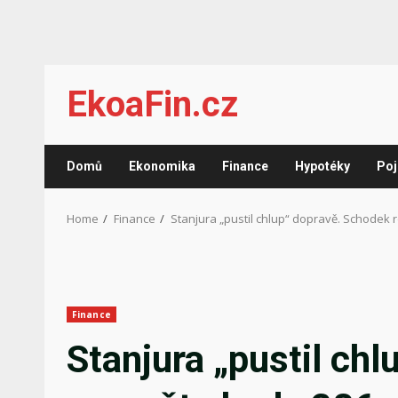
Skip
EkoaFin.cz
to
content
Domů
Ekonomika
Finance
Hypotéky
Poj
Home
Finance
Stanjura „pustil chlup“ dopravě. Schodek 
Finance
Stanjura „pustil ch