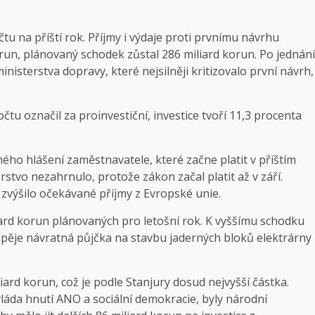
tu na příští rok. Příjmy i výdaje proti prvnímu návrhu
korun, plánovaný schodek zůstal 286 miliard korun. Po jednání
inisterstva dopravy, které nejsilněji kritizovalo první návrh,
tu označil za proinvestiční, investice tvoří 11,3 procenta
ého hlášení zaměstnavatele, které začne platit v příštím
rstvo nezahrnulo, protože zákon začal platit až v září.
 zvýšilo očekávané příjmy z Evropské unie.
iard korun plánovaných pro letošní rok. K vyššímu schodku
řispěje návratná půjčka na stavbu jaderných bloků elektrárny
liard korun, což je podle Stanjury dosud nejvyšší částka.
vláda hnutí ANO a sociální demokracie, byly národní