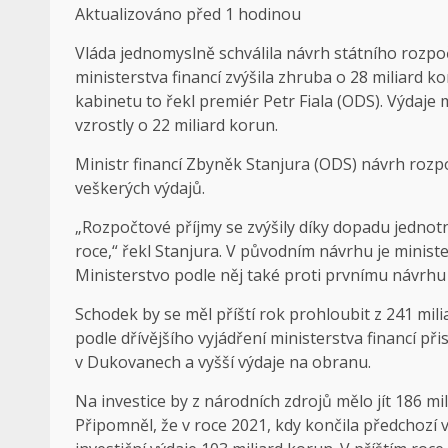
Aktualizováno
před 1 hodinou
Vláda jednomyslně schválila návrh státního rozpoč
ministerstva financí zvýšila zhruba o 28 miliard 
kabinetu to řekl premiér Petr Fiala (ODS). Výdaje m
vzrostly o 22 miliard korun.
Ministr financí Zbyněk Stanjura (ODS) návrh rozpoč
veškerých výdajů.
„Rozpočtové příjmy se zvýšily díky dopadu jednotn
roce,“ řekl Stanjura. V původním návrhu je ministe
Ministerstvo podle něj také proti prvnímu návrhu
Schodek by se měl příští rok prohloubit z 241 mil
podle dřívějšího vyjádření ministerstva financí p
v Dukovanech a vyšší výdaje na obranu.
Na investice by z národních zdrojů mělo jít 186 mi
Připomněl, že v roce 2021, kdy končila předchozí 