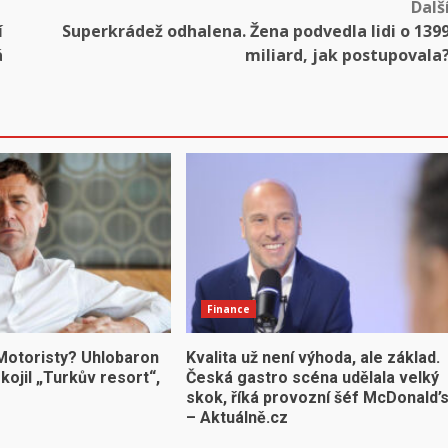
Dalš
í
Superkrádež odhalena. Žena podvedla lidi o 139
á
miliard, jak postupovala
Finance
 Motoristy? Uhlobaron
Kvalita už není výhoda, ale základ.
ojil „Turkův resort“,
Česká gastro scéna udělala velký
skok, říká provozní šéf McDonald’
– Aktuálně.cz