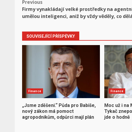
Post
Previous
Firmy vynakládají velké prostředky na agentn
navigation
umělou inteligenci, aniž by vždy věděly, co děl
SOUVISEJÍCÍ PŘÍSPĚVKY
Finance
Finance
„Jsme zděšeni.“ Půda pro Babiše,
Moc už i na
nový zákon má pomoct
Tykač znepok
agropodnikům, odpůrci mají plán
jde o hodně