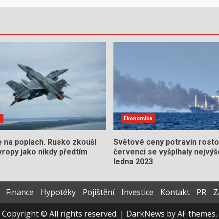
e
Ekonomika
e na poplach. Rusko zkouší
Světové ceny potravin rosto
ropy jako nikdy předtím
červenci se vyšplhaly nejvýš
ledna 2023
Finance
Hypotéky
Pojištění
Investice
Kontakt
PR
Z
Copyright © All rights reserved.
|
DarkNews
by AF themes.