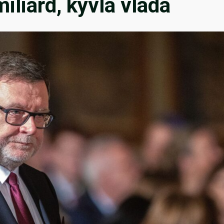
iliard, kývla vláda