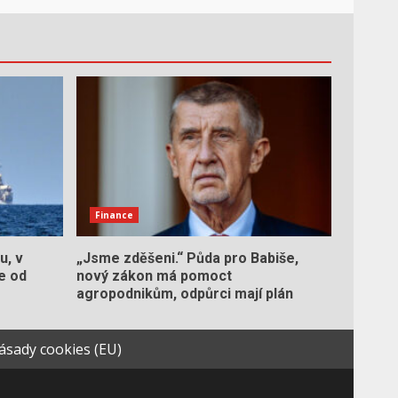
Finance
u, v
„Jsme zděšeni.“ Půda pro Babiše,
e od
nový zákon má pomoct
agropodnikům, odpůrci mají plán
ásady cookies (EU)