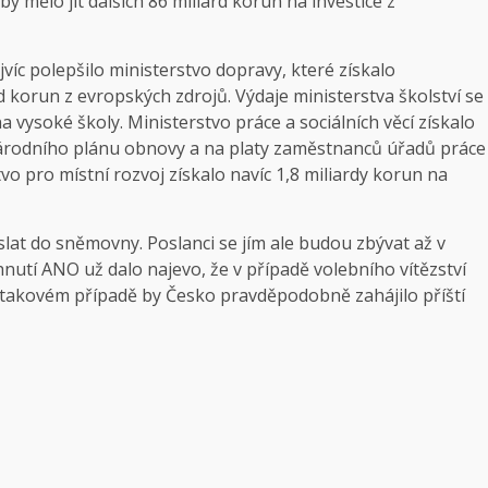
by mělo jít dalších 86 miliard korun na investice z
víc polepšilo ministerstvo dopravy, které získalo
d korun z evropských zdrojů. Výdaje ministerstva školství se
na vysoké školy. Ministerstvo práce a sociálních věcí získalo
 Národního plánu obnovy a na platy zaměstnanců úřadů práce
vo pro místní rozvoj získalo navíc 1,8 miliardy korun na
lat do sněmovny. Poslanci se jím ale budou zbývat až v
nutí ANO už dalo najevo, že v případě volebního vítězství
 V takovém případě by Česko pravděpodobně zahájilo příští