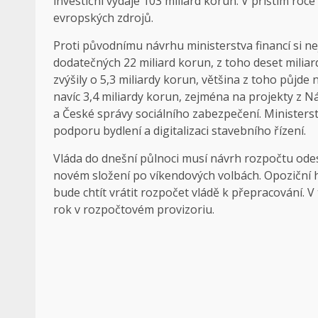
investiční výdaje 103 miliard korun. V příštím roce 
evropských zdrojů.
Proti původnímu návrhu ministerstva financí si nej
dodatečných 22 miliard korun, z toho deset miliar
zvýšily o 5,3 miliardy korun, většina z toho půjde 
navíc 3,4 miliardy korun, zejména na projekty z
a České správy sociálního zabezpečení. Ministerst
podporu bydlení a digitalizaci stavebního řízení.
Vláda do dnešní půlnoci musí návrh rozpočtu odes
novém složení po víkendových volbách. Opoziční h
bude chtít vrátit rozpočet vládě k přepracování.
rok v rozpočtovém provizoriu.