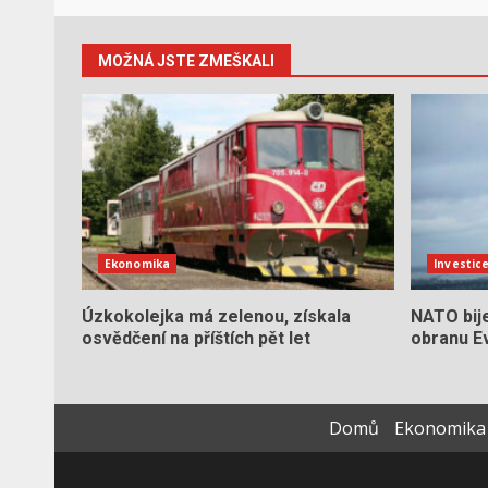
MOŽNÁ JSTE ZMEŠKALI
Ekonomika
Investic
Úzkokolejka má zelenou, získala
NATO bij
osvědčení na příštích pět let
obranu Ev
Domů
Ekonomika