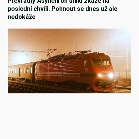
Převratný Asynchron unikl zkáze na
poslední chvíli. Pohnout se dnes už ale
nedokáže