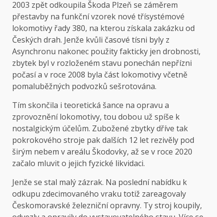
2003 zpět odkoupila Škoda Plzeň se záměrem
přestavby na funkční vzorek nové třísystémové
lokomotivy řady 380, na kterou získala zakázku od
Českých drah. Jenže kvůli časové tísni byly z
Asynchronu nakonec použity fakticky jen drobnosti,
zbytek byl v rozloženém stavu ponechán nepřízni
počasí a v roce 2008 byla část lokomotivy včetně
pomaluběžných podvozků sešrotována.
Tím skončila i teoretická šance na opravu a
zprovoznění lokomotivy, tou dobou už spíše k
nostalgickým účelům. Zubožené zbytky dříve tak
pokrokového stroje pak dalších 12 let rezivěly pod
širým nebem v areálu Škodovky, až se v roce 2020
začalo mluvit o jejich fyzické likvidaci.
Jenže se stal malý zázrak. Na poslední nabídku k
odkupu zdecimovaného vraku totiž zareagovaly
Českomoravské železniční opravny. Ty stroj koupily,
odvezly a opravily do vystavovatelného stavu. Více se