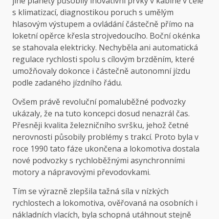
jiné planety působily inovativní prvky v kabině v čele
s klimatizací, diagnostikou poruch s umělým
hlasovým výstupem a ovládání částečně přímo na
loketní opěrce křesla strojvedoucího. Boční okénka
se stahovala elektricky. Nechyběla ani automatická
regulace rychlosti spolu s cílovým brzděním, které
umožňovaly dokonce i částečně autonomní jízdu
podle zadaného jízdního řádu.
Ovšem právě revoluční pomaluběžné podvozky
ukázaly, že na tuto koncepci dosud nenazrál čas.
Přesněji kvalita železničního svršku, jehož četné
nerovnosti působily problémy s trakcí. Proto byla v
roce 1990 tato fáze ukončena a lokomotiva dostala
nové podvozky s rychloběžnými asynchronními
motory a nápravovými převodovkami.
Tím se výrazně zlepšila tažná síla v nízkých
rychlostech a lokomotiva, ověřovaná na osobních i
nákladních vlacích, byla schopná utáhnout stejně