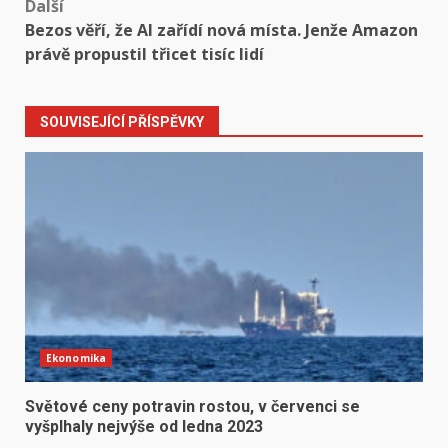
Další
Bezos věří, že AI zařídí nová místa. Jenže Amazon
právě propustil třicet tisíc lidí
SOUVISEJÍCÍ PŘÍSPĚVKY
Ekonomika
Světové ceny potravin rostou, v červenci se
vyšplhaly nejvýše od ledna 2023