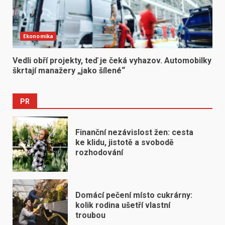
Ekonomika
Vedli obří projekty, teď je čeká vyhazov. Automobilky
škrtají manažery „jako šílené“
PR
Finanční nezávislost žen: cesta
ke klidu, jistotě a svobodě
rozhodování
Domácí pečení místo cukrárny:
kolik rodina ušetří vlastní
troubou