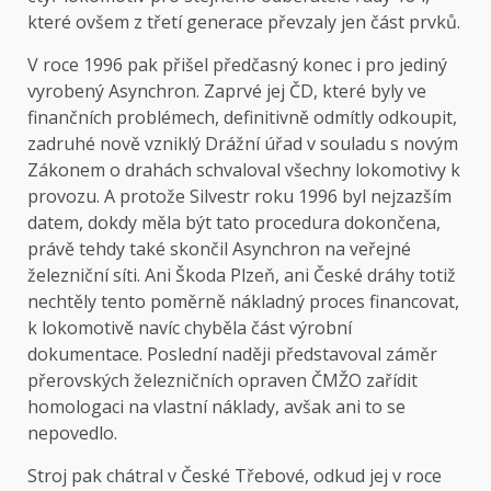
které ovšem z třetí generace převzaly jen část prvků.
V roce 1996 pak přišel předčasný konec i pro jediný
vyrobený Asynchron. Zaprvé jej ČD, které byly ve
finančních problémech, definitivně odmítly odkoupit,
zadruhé nově vzniklý Drážní úřad v souladu s novým
Zákonem o drahách schvaloval všechny lokomotivy k
provozu. A protože Silvestr roku 1996 byl nejzazším
datem, dokdy měla být tato procedura dokončena,
právě tehdy také skončil Asynchron na veřejné
železniční síti. Ani Škoda Plzeň, ani České dráhy totiž
nechtěly tento poměrně nákladný proces financovat,
k lokomotivě navíc chyběla část výrobní
dokumentace. Poslední naději představoval záměr
přerovských železničních opraven ČMŽO zařídit
homologaci na vlastní náklady, avšak ani to se
nepovedlo.
Stroj pak chátral v České Třebové, odkud jej v roce