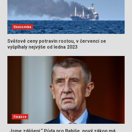
Ekonomika
Světové ceny potravin rostou, v červenci se
vyšplhaly nejvýše od ledna 2023
Finance
„Jsme zděšeni.“ Půda pro Babiše, nový zákon má