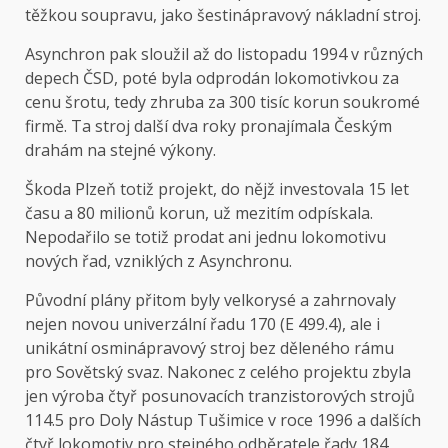
těžkou soupravu, jako šestinápravový nákladní stroj.
Asynchron pak sloužil až do listopadu 1994 v různých
depech ČSD, poté byla odprodán lokomotivkou za
cenu šrotu, tedy zhruba za 300 tisíc korun soukromé
firmě. Ta stroj další dva roky pronajímala Českým
drahám na stejné výkony.
Škoda Plzeň totiž projekt, do nějž investovala 15 let
času a 80 milionů korun, už mezitím odpískala.
Nepodařilo se totiž prodat ani jednu lokomotivu
nových řad, vzniklých z Asynchronu.
Původní plány přitom byly velkorysé a zahrnovaly
nejen novou univerzální řadu 170 (E 499.4), ale i
unikátní osminápravový stroj bez děleného rámu
pro Sovětský svaz. Nakonec z celého projektu zbyla
jen výroba čtyř posunovacích tranzistorových strojů
114.5 pro Doly Nástup Tušimice v roce 1996 a dalších
čtyř lokomotiv pro stejného odběratele
řady 184
,