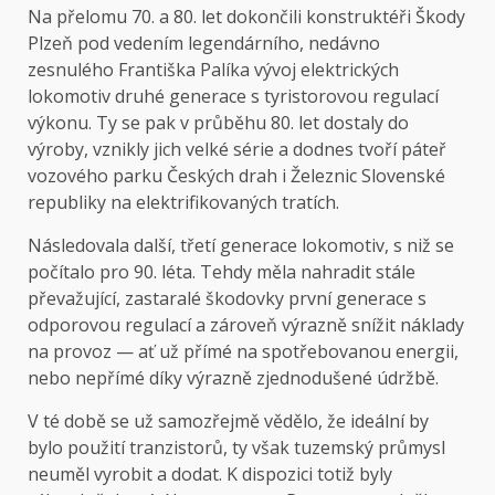
Na přelomu 70. a 80. let dokončili konstruktéři Škody
Plzeň pod vedením legendárního, nedávno
zesnulého Františka Palíka vývoj elektrických
lokomotiv druhé generace s tyristorovou regulací
výkonu. Ty se pak v průběhu 80. let dostaly do
výroby, vznikly jich velké série a dodnes tvoří páteř
vozového parku Českých drah i Železnic Slovenské
republiky na elektrifikovaných tratích.
Následovala další, třetí generace lokomotiv, s niž se
počítalo pro 90. léta. Tehdy měla nahradit stále
převažující, zastaralé škodovky první generace s
odporovou regulací a zároveň výrazně snížit náklady
na provoz — ať už přímé na spotřebovanou energii,
nebo nepřímé díky výrazně zjednodušené údržbě.
V té době se už samozřejmě vědělo, že ideální by
bylo použití tranzistorů, ty však tuzemský průmysl
neuměl vyrobit a dodat. K dispozici totiž byly