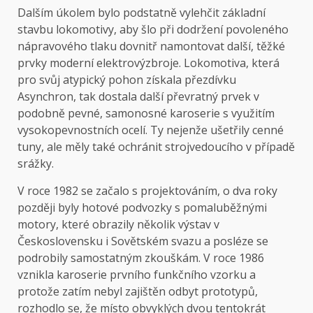
Dalším úkolem bylo podstatně vylehčit základní
stavbu lokomotivy, aby šlo při dodržení povoleného
nápravového tlaku dovnitř namontovat další, těžké
prvky moderní elektrovýzbroje. Lokomotiva, která
pro svůj atypický pohon získala přezdívku
Asynchron, tak dostala další převratný prvek v
podobně pevné, samonosné karoserie s využitím
vysokopevnostních ocelí. Ty nejenže ušetřily cenné
tuny, ale měly také ochránit strojvedoucího v případě
srážky.
V roce 1982 se začalo s projektováním, o dva roky
později byly hotové podvozky s pomaluběžnými
motory, které obrazily několik výstav v
Československu i Sovětském svazu a posléze se
podrobily samostatným zkouškám. V roce 1986
vznikla karoserie prvního funkčního vzorku a
protože zatím nebyl zajištěn odbyt prototypů,
rozhodlo se, že místo obvyklých dvou tentokrát