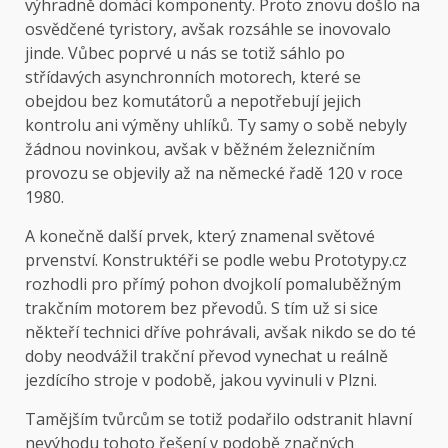
výhradně domácí komponenty. Proto znovu došlo na
osvědčené tyristory, avšak rozsáhle se inovovalo
jinde. Vůbec poprvé u nás se totiž sáhlo po
střídavých asynchronních motorech, které se
obejdou bez komutátorů a nepotřebují jejich
kontrolu ani výměny uhlíků. Ty samy o sobě nebyly
žádnou novinkou, avšak v běžném železničním
provozu se objevily až na německé řadě 120 v roce
1980.
A konečně další prvek, který znamenal světové
prvenství. Konstruktéři se podle webu
Prototypy.cz
rozhodli pro přímý pohon dvojkolí pomaluběžným
trakčním motorem bez převodů. S tím už si sice
někteří technici dříve pohrávali, avšak nikdo se do té
doby neodvážil trakční převod vynechat u reálně
jezdícího stroje v podobě, jakou vyvinuli v Plzni.
Tamějším tvůrcům se totiž podařilo odstranit hlavní
nevýhodu tohoto řešení v podobě značných