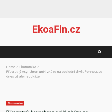
Skip
EkoaFin.cz
to
content
PRIMARY
MENU
Home
Ekonomika
Převratný Asynchron unikl zkáze na poslední chvíli. Pohnout se
dnes už ale nedokáže
Ekonomika