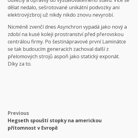
dělat nedalo, sešrotované unikátní podvozky ani
elektrovýzbroj už nikdy nikdo znovu nevyrobí.
Nicméně zvenčí dnes Asynchron vypadá jako nový a
zdobí na kusé koleji prostranství před přerovskou
centrálou firmy. Po
šestinápravové první Laminátce
se tak budoucím generacích zachoval další z
přelomových strojů aspoň jako statický exponát.
Díky za to.
Post
Previous
Hegseth spouští stopky na americkou
navigation
přítomnost v Evropě