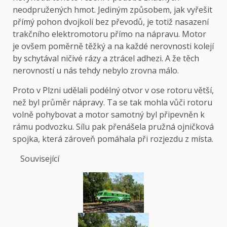
neodpružených hmot. Jediným způsobem, jak vyřešit
přímý pohon dvojkolí bez převodů, je totiž nasazení
trakčního elektromotoru přímo na nápravu. Motor
je ovšem poměrně těžký a na každé nerovnosti kolejí
by schytával ničivé rázy a ztrácel adhezi. A že těch
nerovností u nás tehdy nebylo zrovna málo.
Proto v Plzni udělali podélný otvor v ose rotoru větší,
než byl průměr nápravy. Ta se tak mohla vůči rotoru
volně pohybovat a motor samotný byl připevněn k
rámu podvozku. Sílu pak přenášela pružná ojničková
spojka, která zároveň pomáhala při rozjezdu z místa.
Související