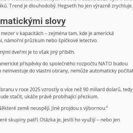
ků. Trend je dlouhodobý. Hegseth ho jen výrazně zrychluje.
omatickými slovy
 mezer v kapacitách – zejména tam, kde je americká
í, námořní průzkum nebo špičkové letectvo.
nými dveřmi je to však jiný příběh.
cí americké příspěvky do společného rozpočtu NATO budou
do neinvestuje do vlastní obrany, nemůže automaticky počíta
branu v roce 2025 vzrostly o více než 90 miliard dolarů, tedy
ude stačit, ukáže právě probíhající přezkum.
ěkteré země neuspějí. Jiné projdou s výbornou.“
eré skupiny patří. Otázka je, jestli ho využijí – nebo jen