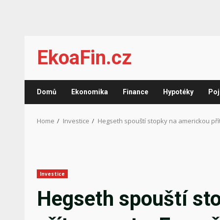
Skip
EkoaFin.cz
to
content
Domů
Ekonomika
Finance
Hypotéky
Poj
Home
Investice
Hegseth spouští stopky na americkou př
Investice
Hegseth spouští st