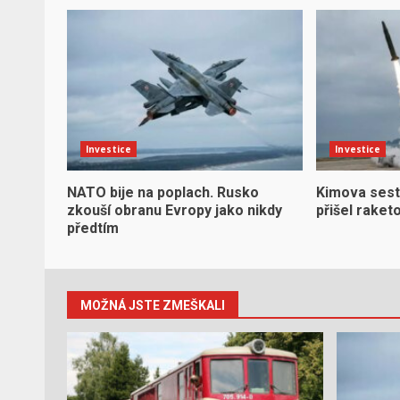
Investice
Investice
NATO bije na poplach. Rusko
Kimova sest
zkouší obranu Evropy jako nikdy
přišel raket
předtím
MOŽNÁ JSTE ZMEŠKALI