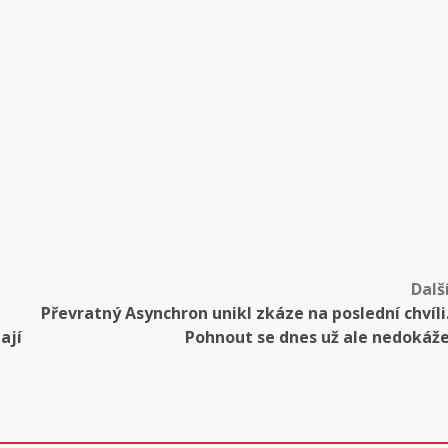
Dalš
Převratný Asynchron unikl zkáze na poslední chvíli
ají
Pohnout se dnes už ale nedokáž