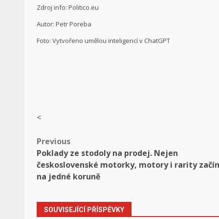
Zdroj info: Politico.eu
Autor: Petr Poreba
Foto: Vytvořeno umělou inteligencí v ChatGPT
<
Post
Previous
Poklady ze stodoly na prodej. Nejen
navigation
československé motorky, motory i rarity začín
na jedné koruně
SOUVISEJÍCÍ PŘÍSPĚVKY