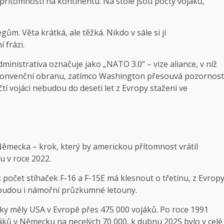
řítomnosti na kontinentu. Na stole jsou počty vojáků,
m. Věta krátká, ale těžká. Nikdo v sále si ji
 frázi.
inistrativa označuje jako „NATO 3.0“ – vize aliance, v níž
 konvenční obranu, zatímco Washington přesouvá pozornost
í vojáci nebudou do deseti let z Evropy staženi ve
 Německa – krok, který by americkou přítomnost vrátil
u v roce 2022.
: počet stíhaček F-16 a F-15E má klesnout o třetinu, z Evrop
 budou i námořní průzkumné letouny.
lky měly USA v Evropě přes 475 000 vojáků. Po roce 1991
jáků v Německu na necelých 70 000, k dubnu 2025 bylo v celé