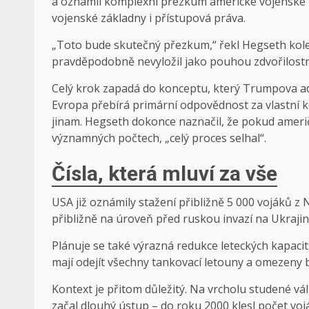
a oznámil komplexní přezkum americké vojenské p
vojenské základny i přístupová práva.
„Toto bude skutečný přezkum,“ řekl Hegseth kolegů
pravděpodobně nevyložil jako pouhou zdvořilostní
Celý krok zapadá do konceptu, který Trumpova adm
Evropa přebírá primární odpovědnost za vlastní
jinam. Hegseth dokonce naznačil, že pokud američt
významných počtech, „celý proces selhal“.
Čísla, která mluví za vše
USA již oznámily stažení přibližně 5 000 vojáků z
přibližně na úroveň před ruskou invazí na Ukrajin
Plánuje se také výrazná redukce leteckých kapacit
mají odejít všechny tankovací letouny a omezeny
Kontext je přitom důležitý. Na vrcholu studené vá
začal dlouhý ústup – do roku 2000 klesl počet vo