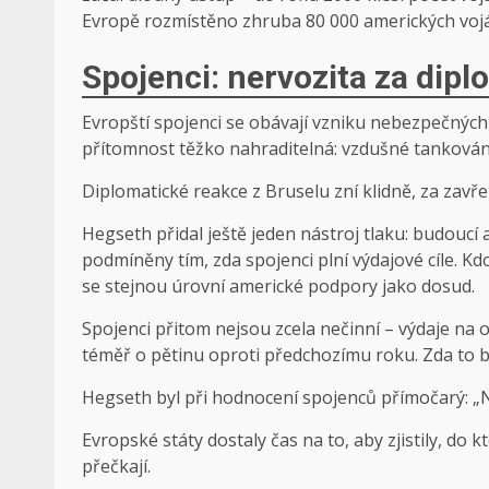
Evropě rozmístěno zhruba 80 000 amerických vojá
Spojenci: nervozita za dipl
Evropští spojenci se obávají vzniku nebezpečných
přítomnost těžko nahraditelná: vzdušné tankován
Diplomatické reakce z Bruselu zní klidně, za zavře
Hegseth přidal ještě jeden nástroj tlaku: budou
podmíněny tím, zda spojenci plní výdajové cíle. K
se stejnou úrovní americké podpory jako dosud.
Spojenci přitom nejsou zcela nečinní – výdaje na o
téměř o pětinu oproti předchozímu roku. Zda to b
Hegseth byl při hodnocení spojenců přímočarý: „N
Evropské státy dostaly čas na to, aby zjistily, do kt
přečkají.