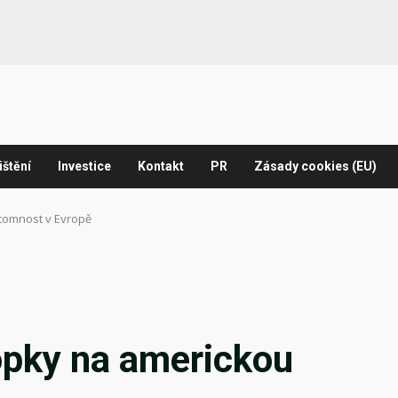
ištění
Investice
Kontakt
PR
Zásady cookies (EU)
ítomnost v Evropě
opky na americkou