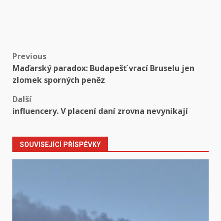
Post
Previous
Maďarský paradox: Budapešť vrací Bruselu jen
navigation
zlomek sporných peněz
Další
influencery. V placení daní zrovna nevynikají
SOUVISEJÍCÍ PŘÍSPĚVKY