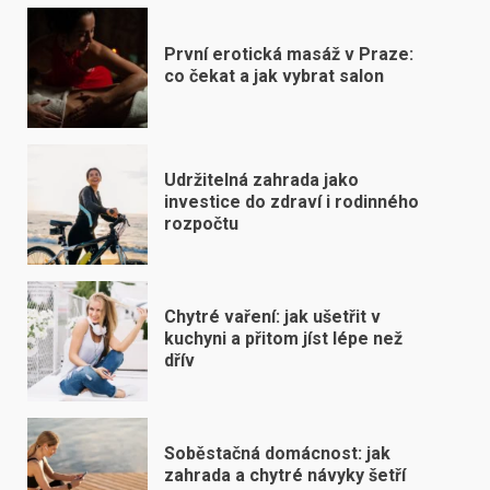
První erotická masáž v Praze:
co čekat a jak vybrat salon
Udržitelná zahrada jako
investice do zdraví i rodinného
rozpočtu
Chytré vaření: jak ušetřit v
kuchyni a přitom jíst lépe než
dřív
Soběstačná domácnost: jak
zahrada a chytré návyky šetří