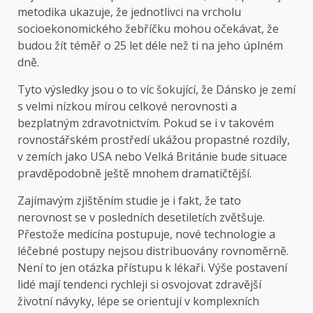
metodika ukazuje, že jednotlivci na vrcholu
socioekonomického žebříčku mohou očekávat, že
budou žít téměř o 25 let déle než ti na jeho úplném
dně.
Tyto výsledky jsou o to víc šokující, že Dánsko je zemí
s velmi nízkou mírou celkové nerovnosti a
bezplatným zdravotnictvím. Pokud se i v takovém
rovnostářském prostředí ukážou propastné rozdíly,
v zemích jako USA nebo Velká Británie bude situace
pravděpodobně ještě mnohem dramatičtější.
Zajímavým zjištěním studie je i fakt, že tato
nerovnost se v posledních desetiletích zvětšuje.
Přestože medicína postupuje, nové technologie a
léčebné postupy nejsou distribuovány rovnoměrně.
Není to jen otázka přístupu k lékaři. Výše postavení
lidé mají tendenci rychleji si osvojovat zdravější
životní návyky, lépe se orientují v komplexních