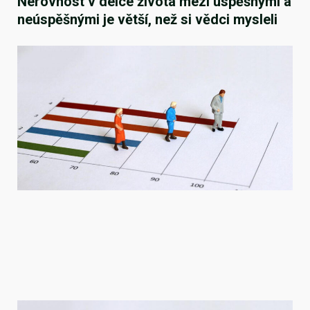
Nerovnost v délce života mezi úspěšnými a
neúspěšnými je větší, než si vědci mysleli