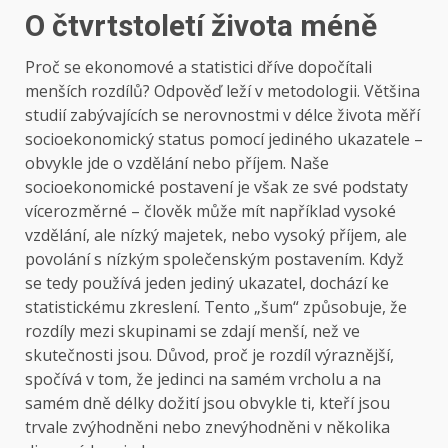
O čtvrtstoletí života méně
Proč se ekonomové a statistici dříve dopočítali
menších rozdílů? Odpověď leží v metodologii. Většina
studií zabývajících se nerovnostmi v délce života měří
socioekonomický status pomocí jediného ukazatele –
obvykle jde o vzdělání nebo příjem. Naše
socioekonomické postavení je však ze své podstaty
vícerozměrné – člověk může mít například vysoké
vzdělání, ale nízký majetek, nebo vysoký příjem, ale
povolání s nízkým společenským postavením. Když
se tedy používá jeden jediný ukazatel, dochází ke
statistickému zkreslení. Tento „šum“ způsobuje, že
rozdíly mezi skupinami se zdají menší, než ve
skutečnosti jsou. Důvod, proč je rozdíl výraznější,
spočívá v tom, že jedinci na samém vrcholu a na
samém dně délky dožití jsou obvykle ti, kteří jsou
trvale zvýhodněni nebo znevýhodněni v několika