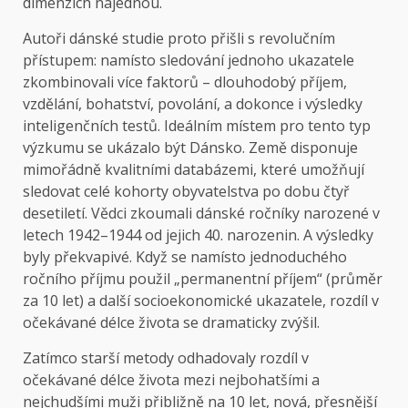
dimenzích najednou.
Autoři dánské studie proto přišli s revolučním
přístupem: namísto sledování jednoho ukazatele
zkombinovali více faktorů – dlouhodobý příjem,
vzdělání, bohatství, povolání, a dokonce i výsledky
inteligenčních testů. Ideálním místem pro tento typ
výzkumu se ukázalo být Dánsko. Země disponuje
mimořádně kvalitními databázemi, které umožňují
sledovat celé kohorty obyvatelstva po dobu čtyř
desetiletí. Vědci zkoumali dánské ročníky narozené v
letech 1942–1944 od jejich 40. narozenin. A výsledky
byly překvapivé. Když se namísto jednoduchého
ročního příjmu použil „permanentní příjem“ (průměr
za 10 let) a další socioekonomické ukazatele, rozdíl v
očekávané délce života se dramaticky zvýšil.
Zatímco starší metody odhadovaly rozdíl v
očekávané délce života mezi nejbohatšími a
nejchudšími muži přibližně na 10 let, nová, přesnější