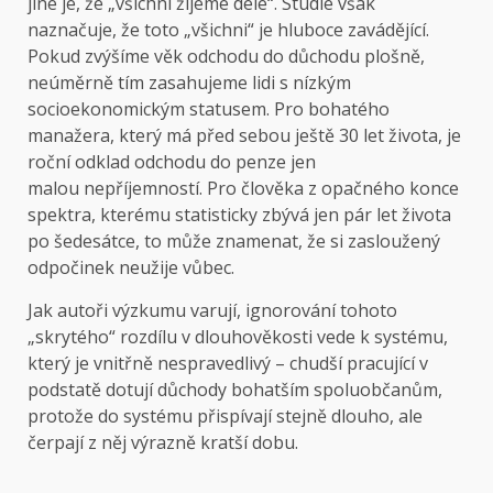
jiné je, že „všichni žijeme déle“. Studie však
naznačuje, že toto „všichni“ je hluboce zavádějící.
Pokud zvýšíme věk odchodu do důchodu plošně,
neúměrně tím zasahujeme lidi s nízkým
socioekonomickým statusem. Pro bohatého
manažera, který má před sebou ještě 30 let života, je
roční odklad odchodu do penze jen
malou nepříjemností. Pro člověka z opačného konce
spektra, kterému statisticky zbývá jen pár let života
po šedesátce, to může znamenat, že si zasloužený
odpočinek neužije vůbec.
Jak autoři výzkumu varují, ignorování tohoto
„skrytého“ rozdílu v dlouhověkosti vede k systému,
který je vnitřně nespravedlivý – chudší pracující v
podstatě dotují důchody bohatším spoluobčanům,
protože do systému přispívají stejně dlouho, ale
čerpají z něj výrazně kratší dobu.