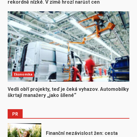
rekordně nízké. V zimě hrozí narůst cen
Ekonomika
Vedli obří projekty, teď je čeká vyhazov. Automobilky
škrtají manažery „jako šílené“
PR
Finanční nezávislost žen: cesta