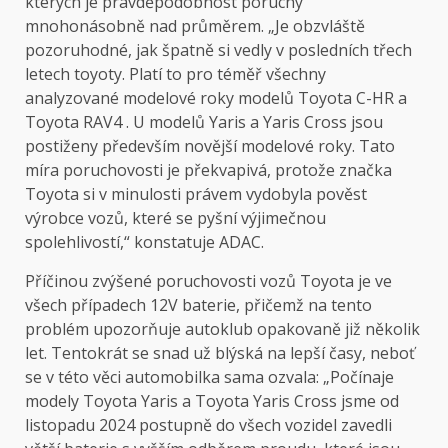
kterých je pravděpodobnost poruchy
mnohonásobně nad průměrem. „Je obzvláště
pozoruhodné, jak špatně si vedly v posledních třech
letech toyoty. Platí to pro téměř všechny
analyzované modelové roky modelů Toyota C-HR a
Toyota RAV4 . U modelů Yaris a Yaris Cross jsou
postiženy především novější modelové roky. Tato
míra poruchovosti je překvapivá, protože značka
Toyota si v minulosti právem vydobyla pověst
výrobce vozů, které se pyšní výjimečnou
spolehlivostí,“ konstatuje ADAC.
Příčinou zvýšené poruchovosti vozů Toyota je ve
všech případech 12V baterie, přičemž na tento
problém upozorňuje autoklub opakovaně již několik
let. Tentokrát se snad už blýská na lepší časy, neboť
se v této věci automobilka sama ozvala: „Počínaje
modely Toyota Yaris a Toyota Yaris Cross jsme od
listopadu 2024 postupně do všech vozidel zavedli