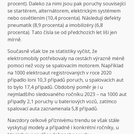
procent). Daleko za nimi jsou pak poruchy související
se startérem, alternátorem, elektrickým systémem
nebo osvětlením (10,4 procenta). Následují defekty
pneumatik (8,9 procenta) a imobilizéry (6,8
procenta). Tato čísla se od předchozích let liší jen
mírně.
Současně však lze ze statistiky vyčíst, že
elektromobily potřebovaly na cestách výrazně méně
pomoci než vozy se spalovacím motorem. Například
na 1000 elektroaut registrovaných v roce 2020
připadlo loni 10,3 případů poruch, u spalovacích aut
to bylo 17,4 případů. Obdobný poměr je i u
nejmladšího sledovaného ročníku 2023 – na 1000 aut
připadly 2,1 poruchy u bateriových vozů, zatímco
spalovací auta zaznamenala 5,8 případů.
Navzdory celkově příznivému trendu se však stále
vyskytují modely a případně i konkrétní ročníky, u