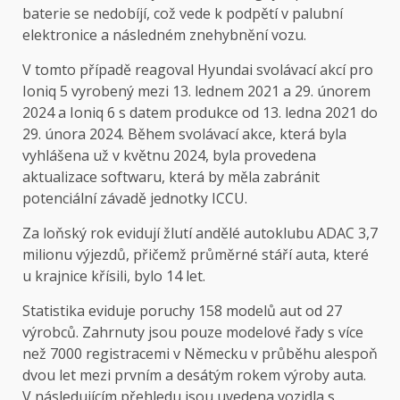
baterie se nedobíjí, což vede k podpětí v palubní
elektronice a následném znehybnění vozu.
V tomto případě reagoval Hyundai svolávací akcí pro
Ioniq 5 vyrobený mezi 13. lednem 2021 a 29. únorem
2024 a Ioniq 6 s datem produkce od 13. ledna 2021 do
29. února 2024. Během svolávací akce, která byla
vyhlášena už v květnu 2024, byla provedena
aktualizace softwaru, která by měla zabránit
potenciální závadě jednotky ICCU.
Za loňský rok evidují žlutí andělé autoklubu ADAC 3,7
milionu výjezdů, přičemž průměrné stáří auta, které
u krajnice křísili, bylo 14 let.
Statistika eviduje poruchy 158 modelů
aut od 27
výrobců. Zahrnuty jsou pouze modelové řady s více
než 7000 registracemi v Německu v průběhu alespoň
dvou let mezi prvním a desátým rokem výroby auta.
V následujícím přehledu jsou uvedena vozidla s