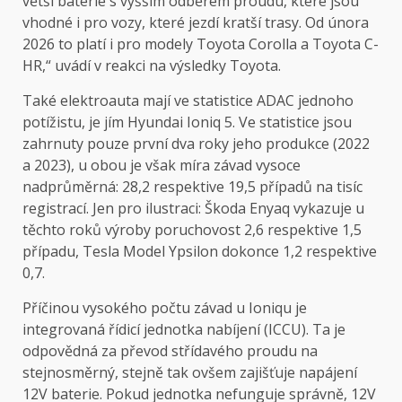
větší baterie s vyšším odběrem proudu, které jsou
vhodné i pro vozy, které jezdí kratší trasy. Od února
2026 to platí i pro modely Toyota Corolla a Toyota C-
HR,“ uvádí v reakci na výsledky Toyota.
Také elektroauta mají ve statistice ADAC jednoho
potížistu, je jím Hyundai Ioniq 5. Ve statistice jsou
zahrnuty pouze první dva roky jeho produkce (2022
a 2023), u obou je však míra závad vysoce
nadprůměrná: 28,2 respektive 19,5 případů na tisíc
registrací. Jen pro ilustraci: Škoda Enyaq vykazuje u
těchto roků výroby poruchovost 2,6 respektive 1,5
případu, Tesla Model Ypsilon dokonce 1,2 respektive
0,7.
Příčinou vysokého počtu závad u Ioniqu je
integrovaná řídicí jednotka nabíjení (ICCU). Ta je
odpovědná za převod střídavého proudu na
stejnosměrný, stejně tak ovšem zajišťuje napájení
12V baterie. Pokud jednotka nefunguje správně, 12V