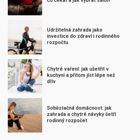
co čekat a jak vybrat salon
Udržitelná zahrada jako
investice do zdraví i rodinného
rozpočtu
Chytré vaření: jak ušetřit v
kuchyni a přitom jíst lépe než
dřív
Soběstačná domácnost: jak
zahrada a chytré návyky šetří
rodinný rozpočet