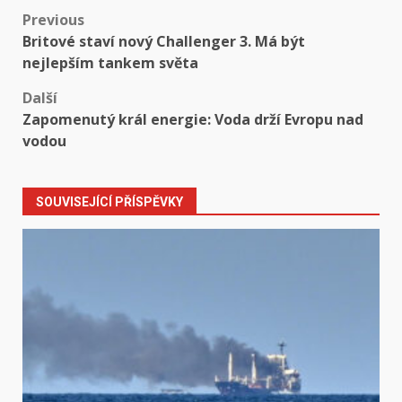
Post
Previous
Britové staví nový Challenger 3. Má být
navigation
nejlepším tankem světa
Další
Zapomenutý král energie: Voda drží Evropu nad
vodou
SOUVISEJÍCÍ PŘÍSPĚVKY