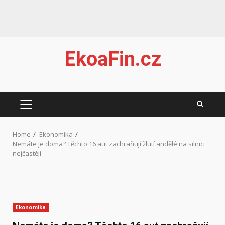
Skip
EkoaFin.cz
to
content
PRIMARY
MENU
Home
Ekonomika
Nemáte je doma? Těchto 16 aut zachraňují žlutí andělé na silnici
nejčastěji
Ekonomika