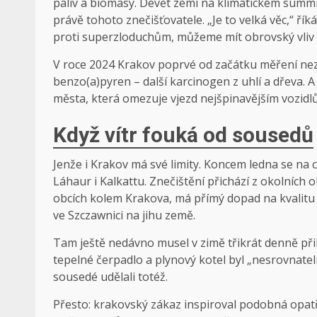
paliv a biomasy. Devět zemí na klimatickém summi
právě tohoto znečišťovatele. „Je to velká věc,“ ř
proti superzloduchům, můžeme mít obrovský vliv n
V roce 2024 Krakov poprvé od začátku měření nez
benzo(a)pyren – další karcinogen z uhlí a dřeva. 
města, která omezuje vjezd nejšpinavějším vozidl
Když vítr fouká od sousedů
Jenže i Krakov má své limity. Koncem ledna se na c
Láhaur i Kalkattu. Znečištění přichází z okolních o
obcích kolem Krakova, má přímý dopad na kvalitu
ve Szczawnici na jihu země.
Tam ještě nedávno musel v zimě třikrát denně přik
tepelné čerpadlo a plynový kotel byl „nesrovnatel
sousedé udělali totéž.
Přesto: krakovský zákaz inspiroval podobná opatř