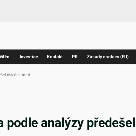
ištění
Investice
Kontakt
PR
Zásady cookies (EU)
šel tisícům úmrtí
a podle analýzy předešel