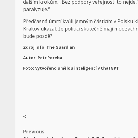
dalším krokům. „Bez podpory veřejnosti to nejde,“
paralyzuje.“
Předčasná úmrtí kvůli jemným částicím v Polsku kl
Krakov ukázal, že politici skutečně mají moc zachr
bude pozdě?
Zdroj info: The Guardian
Autor: Petr Poreba
Foto: Vytvořeno umělou inteligencí v ChatGPT
<
Post
Previous