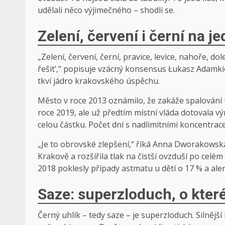
udělali něco výjimečného – shodli se.
Zelení, červení i černí na je
„Zelení, červení, černí, pravice, levice, nahoře, do
řešit‘,“ popisuje vzácný konsensus Łukasz Adamki
tkví jádro krakovského úspěchu.
Město v roce 2013 oznámilo, že zakáže spalování u
roce 2019, ale už předtím místní vláda dotovala vý
celou částku. Počet dní s nadlimitními koncentrac
„Je to obrovské zlepšení,“ říká Anna Dworakowska
Krakově a rozšířila tlak na čistší ovzduší po celé
2018 poklesly případy astmatu u dětí o 17 % a ale
Saze: superzloduch, o kter
Černý uhlík – tedy saze – je superzloduch. Silnější