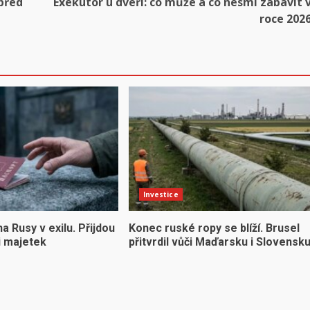
 před
Exekutor u dveří: co může a co nesmí zabavit 
roce 202
Investice
na Rusy v exilu. Přijdou
Konec ruské ropy se blíží. Brusel
 i majetek
přitvrdil vůči Maďarsku i Slovensk