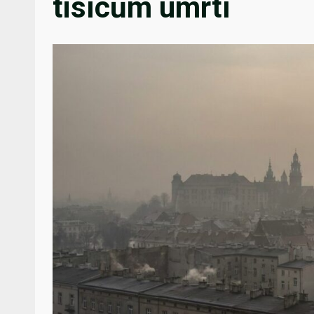
tisícům úmrtí