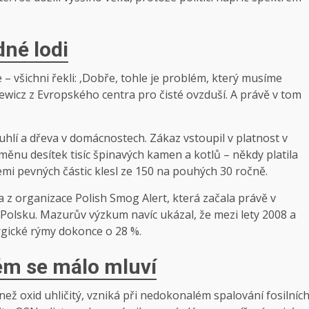
dné lodi
le – všichni řekli: ‚Dobře, tohle je problém, který musíme
ewicz z Evropského centra pro čisté ovzduší. A právě v tom
hlí a dřeva v domácnostech. Zákaz vstoupil v platnost v
měnu desítek tisíc špinavých kamen a kotlů – někdy platila
emi pevných částic klesl ze 150 na pouhých 30 ročně.
 z organizace Polish Smog Alert, která začala právě v
m Polsku. Mazurův výzkum navíc ukázal, že mezi lety 2008 a
rgické rýmy dokonce o 28 %.
ém se málo mluví
 než oxid uhličitý, vzniká při nedokonalém spalování fosilníc