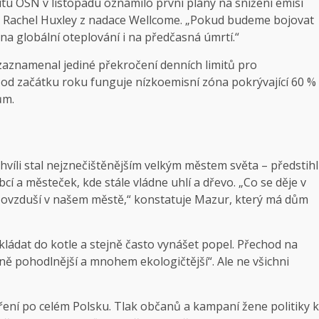
tu OSN v listopadu oznámilo první plány na snížení emisí
íká Rachel Huxley z nadace Wellcome. „Pokud budeme bojovat
a globální oteplování i na předčasná úmrtí.“
aznamenal jediné překročení denních limitů pro
A od začátku roku funguje nízkoemisní zóna pokrývající 60 %
ům.
hvíli stal nejznečištěnějším velkým městem světa – předstihl
bcí a městeček, kde stále vládne uhlí a dřevo. „Co se děje v
 ovzduší v našem městě,“ konstatuje Mazur, který má dům
ládat do kotle a stejně často vynášet popel. Přechod na
ně pohodlnější a mnohem ekologičtější“. Ale ne všichni
ení po celém Polsku. Tlak občanů a kampaní žene politiky k