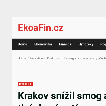
Skip
EkoaFin.cz
to
content
Domů
Ekonomika
Finance
Hypotéky
Poj
Home
Investice
Krakov snížil smog a podle analýzy přede
Investice
Krakov snížil smog 