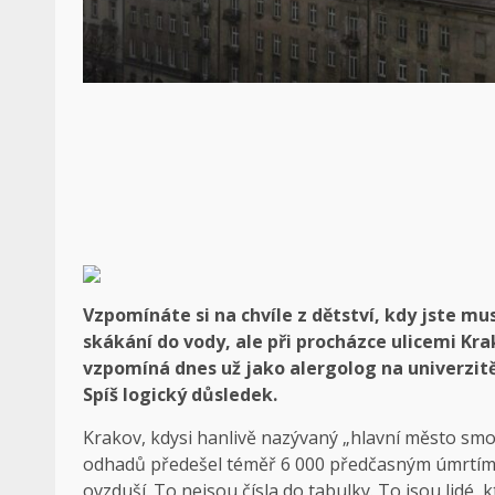
Vzpomínáte si na chvíle z dětství, kdy jste mu
skákání do vody, ale při procházce ulicemi Krakov
vzpomíná dnes už jako alergolog na univerzitě,
Spíš logický důsledek.
Krakov, kdysi hanlivě nazývaný „hlavní město smog
odhadů předešel téměř 6 000 předčasným úmrtím. P
ovzduší. To nejsou čísla do tabulky. To jsou lidé, k