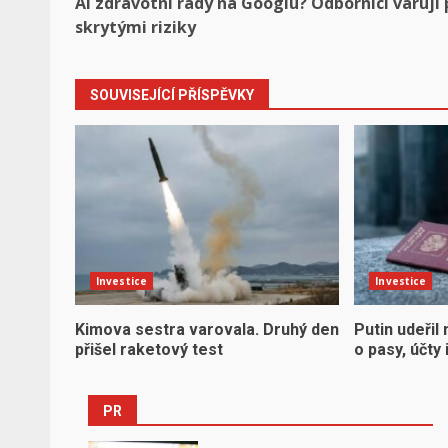
AI zdravotní rady na Googlu? Odborníci varují
navigation
skrytými riziky
SOUVISEJÍCÍ PŘÍSPĚVKY
Investice
Investice
Kimova sestra varovala. Druhý den
Putin udeřil 
přišel raketový test
o pasy, účty
PR