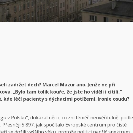
seli zadržet dech? Marcel Mazur ano. Jenže ne při
a. „Bylo tam tolik kouře, že jste ho viděli i cítili,“
 kde léčí pacienty s dýchacími potížemi. Ironie osudu?
u v Polsku“, dokázal něco, co zní téměř neuvěřitelně: podle
řesněji 5 897, jak spočítalo Evropské centrum pro čisté
teří se dožili vyššího věku, protože politici napříč spektrem