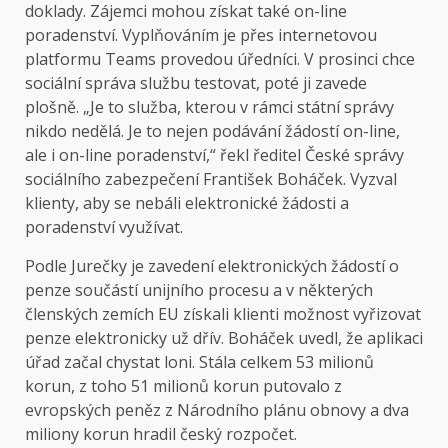
doklady. Zájemci mohou získat také on-line
poradenství. Vyplňováním je přes internetovou
platformu Teams provedou úředníci. V prosinci chce
sociální správa službu testovat, poté ji zavede
plošně. „Je to služba, kterou v rámci státní správy
nikdo nedělá. Je to nejen podávání žádostí on-line,
ale i on-line poradenství,“ řekl ředitel České správy
sociálního zabezpečení František Boháček. Vyzval
klienty, aby se nebáli elektronické žádosti a
poradenství využívat.
Podle Jurečky je zavedení elektronických žádostí o
penze součástí unijního procesu a v některých
členských zemích EU získali klienti možnost vyřizovat
penze elektronicky už dřív. Boháček uvedl, že aplikaci
úřad začal chystat loni. Stála celkem 53 milionů
korun, z toho 51 milionů korun putovalo z
evropských peněz z Národního plánu obnovy a dva
miliony korun hradil český rozpočet.