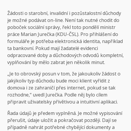
Žádosti o starobní, invalidní i pozůstalostní důchody
je možné podávat on-line. Není tak nutné chodit do
poboček sociální správy, řekl toto pondělí ministr
práce Marian Jurečka (KDU-ČSL). Pro přihlášení do
formuláře je potřeba elektronická identita, například
ta bankovní. Pokud mají žadatelé evidenci
odpracované doby a důchodových odvodů kompletní,
vyplňování by mělo zabrat jen několik minut.
„Je to obrovský posun v tom, že jakoukoliv žádost o
jakýkoliv typ důchodu bude moci klient vyřídit z
domova i ze zahraničí přes internet, pokud se tak
rozhodne,“ uvedl Jurečka. Podle něj bylo cílem
připravit uživatelsky přívětivou a intuitivní aplikaci.
Řada údajů je předem vyplněná. Je možné vypisování
přerušit, údaje uložit a pokračovat později. Dají se
případně nahrát potřebné chybějící dokumenty a