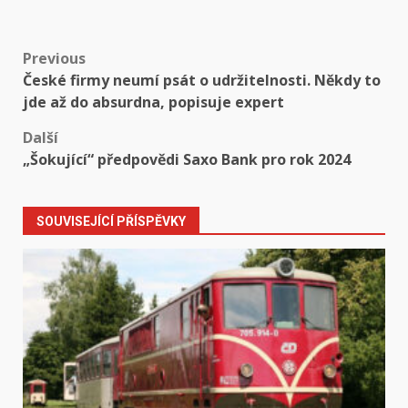
Post
Previous
České firmy neumí psát o udržitelnosti. Někdy to
navigation
jde až do absurdna, popisuje expert
Další
„Šokující“ předpovědi Saxo Bank pro rok 2024
SOUVISEJÍCÍ PŘÍSPĚVKY