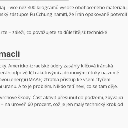
údaj – více než 400 kilogramů vysoce obohaceného materiálu,
Čínský zástupce Fu Cchung namítl, že Írán opakovaně potvrdil
ze – záleží, co považujete za důležitější: technické
omacii
cky. Americko-izraelské údery zasáhly klíčová íránská
eherán odpověděl raketovými a dronovými útoky na země
vou energii (MAAE) ztratila přístup ke všem čtyřem
ranu. A to je problém. Nikdo teď neví, co se tam děje.
vrchové škody. Část aktivit přesunul do podzemí, zbývající
– na úroveň 60 procent, což je jen malý technický krok od