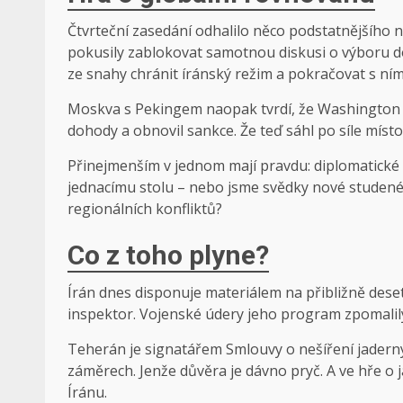
Čtvrteční zasedání odhalilo něco podstatnějšího
pokusily zablokovat samotnou diskusi o výboru do
ze snahy chránit íránský režim a pokračovat s ním
Moskva s Pekingem naopak tvrdí, že Washington pod
dohody a obnovil sankce. Že teď sáhl po síle místo
Přinejmenším v jednom mají pravdu: diplomatické ús
jednacímu stolu – nebo jsme svědky nové studené v
regionálních konfliktů?
Co z toho plyne?
Írán dnes disponuje materiálem na přibližně des
inspektor. Vojenské údery jeho program zpomalily,
Teherán je signatářem Smlouvy o nešíření jadern
záměrech. Jenže důvěra je dávno pryč. A ve hře o
Íránu.