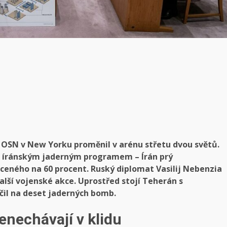
y OSN v New Yorku proměnil v arénu střetu dvou světů.
d íránským jaderným programem – Írán prý
eného na 60 procent. Ruský diplomat Vasilij Nebenzia
další vojenské akce. Uprostřed stojí Teherán s
čil na deset jaderných bomb.
nenechávají v klidu