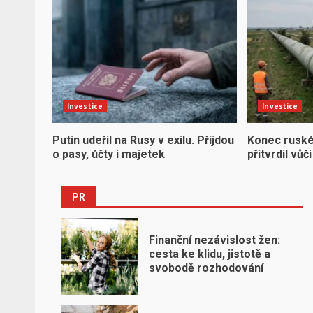
Investice
Investice
Putin udeřil na Rusy v exilu. Přijdou
Konec ruské 
o pasy, účty i majetek
přitvrdil vů
PR
Finanční nezávislost žen:
cesta ke klidu, jistotě a
svobodě rozhodování