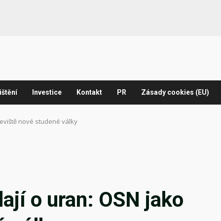
ištění
Investice
Kontakt
PR
Zásady cookies (EU)
jeviště nové studené války
ají o uran: OSN jako