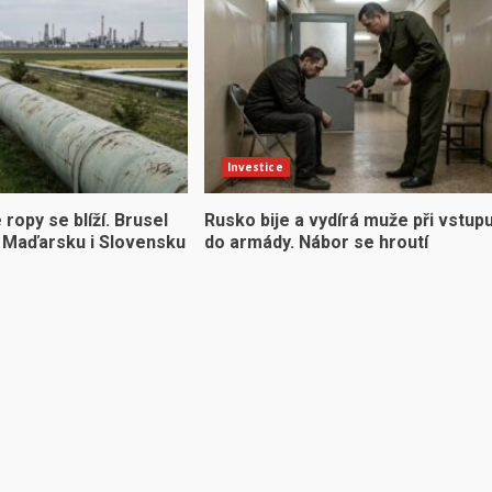
Investice
ropy se blíží. Brusel
Rusko bije a vydírá muže při vstup
či Maďarsku i Slovensku
do armády. Nábor se hroutí