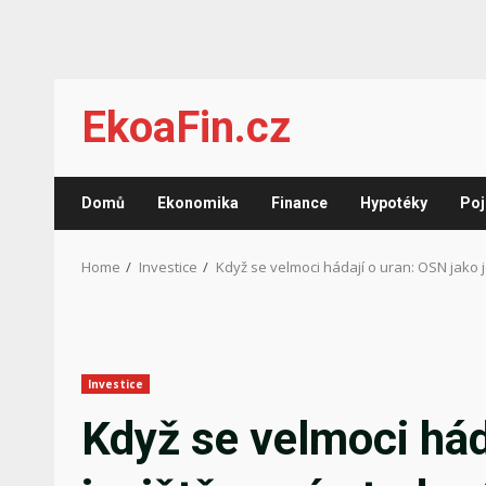
Skip
EkoaFin.cz
to
content
Domů
Ekonomika
Finance
Hypotéky
Poj
Home
Investice
Když se velmoci hádají o uran: OSN jako 
Investice
Když se velmoci hád