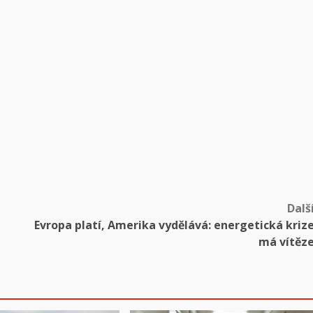
Dalš
Evropa platí, Amerika vydělává: energetická kriz
má vítěz