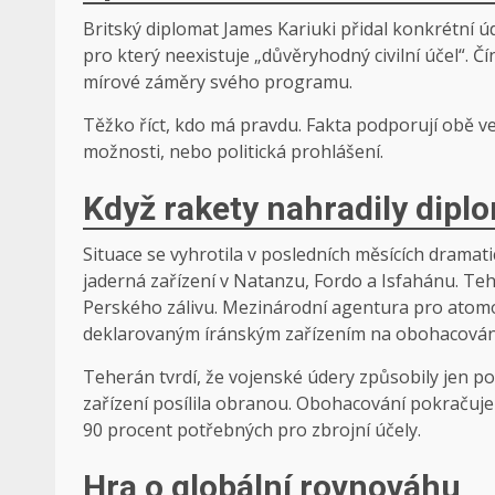
Britský diplomat James Kariuki přidal konkrétní 
pro který neexistuje „důvěryhodný civilní účel“. 
mírové záměry svého programu.
Těžko říct, kdo má pravdu. Fakta podporují obě ver
možnosti, nebo politická prohlášení.
Když rakety nahradily dipl
Situace se vyhrotila v posledních měsících dramati
jaderná zařízení v Natanzu, Fordo a Isfahánu. T
Perského zálivu. Mezinárodní agentura pro atomo
deklarovaným íránským zařízením na obohacování u
Teherán tvrdí, že vojenské údery způsobily jen po
zařízení posílila obranou. Obohacování pokračuje 
90 procent potřebných pro zbrojní účely.
Hra o globální rovnováhu