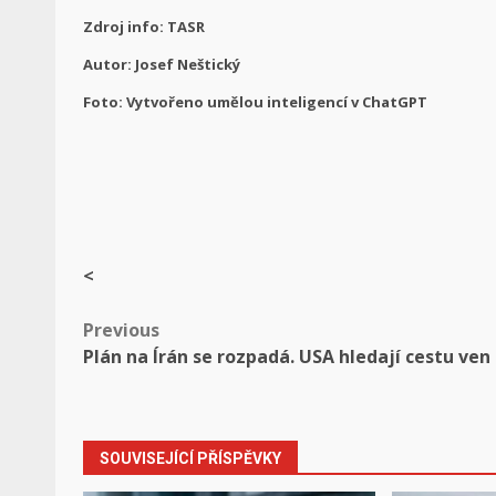
Zdroj info: TASR
Autor: Josef Neštický
Foto: Vytvořeno umělou inteligencí v ChatGPT
<
Post
Previous
Plán na Írán se rozpadá. USA hledají cestu ven
navigation
SOUVISEJÍCÍ PŘÍSPĚVKY