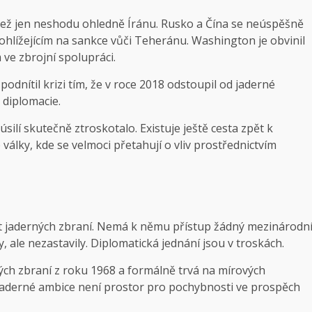
 než jen neshodu ohledně Íránu. Rusko a Čína se neúspěšně
hlížejícím na sankce vůči Teheránu. Washington je obvinil
 ve zbrojní spolupráci.
nítil krizi tím, že v roce 2018 odstoupil od jaderné
 diplomacie.
ilí skutečně ztroskotalo. Existuje ještě cesta zpět k
álky, kde se velmoci přetahují o vliv prostřednictvím
et jaderných zbraní. Nemá k němu přístup žádný mezinárodn
 ale nezastavily. Diplomatická jednání jsou v troskách.
ých zbraní z roku 1968 a formálně trvá na mírových
 jaderné ambice není prostor pro pochybnosti ve prospěch