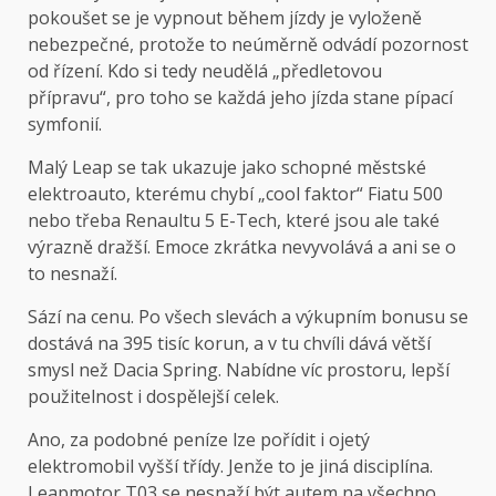
pokoušet se je vypnout během jízdy je vyloženě
nebezpečné, protože to neúměrně odvádí pozornost
od řízení. Kdo si tedy neudělá „předletovou
přípravu“, pro toho se každá jeho jízda stane pípací
symfonií.
Malý Leap se tak ukazuje jako schopné městské
elektroauto, kterému chybí „cool faktor“ Fiatu 500
nebo třeba Renaultu 5 E-Tech, které jsou ale také
výrazně dražší. Emoce zkrátka nevyvolává a ani se o
to nesnaží.
Sází na cenu. Po všech slevách a výkupním bonusu se
dostává na 395 tisíc korun, a v tu chvíli dává větší
smysl než Dacia Spring. Nabídne víc prostoru, lepší
použitelnost i dospělejší celek.
Ano, za podobné peníze lze pořídit i ojetý
elektromobil vyšší třídy. Jenže to je jiná disciplína.
Leapmotor T03 se nesnaží být autem na všechno.