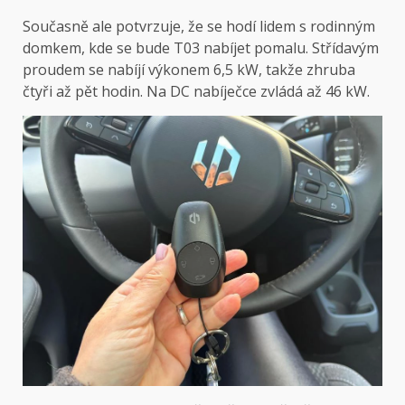
Současně ale potvrzuje, že se hodí lidem s rodinným
domkem, kde se bude T03 nabíjet pomalu. Střídavým
proudem se nabíjí výkonem 6,5 kW, takže zhruba
čtyři až pět hodin. Na DC nabíječce zvládá až 46 kW.