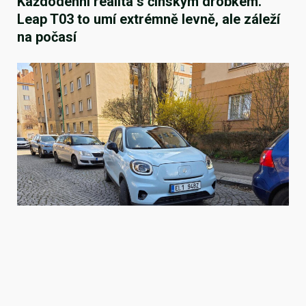
Každodenní realita s čínským drobkem.
Leap T03 to umí extrémně levně, ale záleží
na počasí