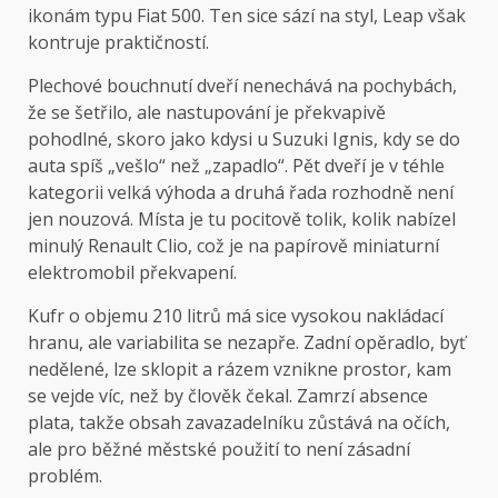
ikonám typu Fiat 500. Ten sice sází na styl, Leap však
kontruje praktičností.
Plechové bouchnutí dveří nenechává na pochybách,
že se šetřilo, ale nastupování je překvapivě
pohodlné, skoro jako kdysi u Suzuki Ignis, kdy se do
auta spíš „vešlo“ než „zapadlo“. Pět dveří je v téhle
kategorii velká výhoda a druhá řada rozhodně není
jen nouzová. Místa je tu pocitově tolik, kolik nabízel
minulý Renault Clio, což je na papírově miniaturní
elektromobil překvapení.
Kufr o objemu 210 litrů má sice vysokou nakládací
hranu, ale variabilita se nezapře. Zadní opěradlo, byť
nedělené, lze sklopit a rázem vznikne prostor, kam
se vejde víc, než by člověk čekal. Zamrzí absence
plata, takže obsah zavazadelníku zůstává na očích,
ale pro běžné městské použití to není zásadní
problém.