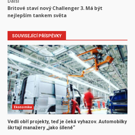
Další
Britové staví nový Challenger 3. Má být
nejlepším tankem světa
SOUVISEJÍCÍ PŘÍSPĚVKY
Ekonomika
Vedli obří projekty, teď je čeká vyhazov. Automobilky
škrtají manažery „jako šílené“