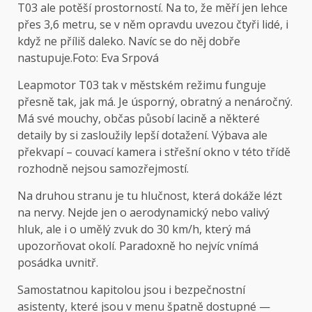
T03 ale potěší prostorností. Na to, že měří jen lehce
přes 3,6 metru, se v něm opravdu uvezou čtyři lidé, i
když ne příliš daleko. Navíc se do něj dobře
nastupuje.
Foto: Eva Srpová
Leapmotor T03 tak v městském režimu funguje
přesně tak, jak má. Je úsporný, obratný a nenáročný.
Má své mouchy, občas působí lacině a některé
detaily by si zasloužily lepší dotažení. Výbava ale
překvapí – couvací kamera i střešní okno v této třídě
rozhodně nejsou samozřejmostí.
Na druhou stranu je tu hlučnost, která dokáže lézt
na nervy. Nejde jen o aerodynamický nebo valivý
hluk, ale i o umělý zvuk do 30 km/h, který má
upozorňovat okolí. Paradoxně ho nejvíc vnímá
posádka uvnitř.
Samostatnou kapitolou jsou i bezpečnostní
asistenty, které jsou v menu špatně dostupné —