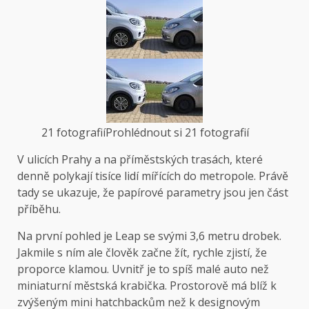
21 fotografií
Prohlédnout si 21 fotografií
V ulicích Prahy a na příměstských trasách, které
denně polykají tisíce lidí mířících do metropole. Právě
tady se ukazuje, že papírové parametry jsou jen část
příběhu.
Na první pohled je Leap se svými 3,6 metru drobek.
Jakmile s ním ale člověk začne žít, rychle zjistí, že
proporce klamou. Uvnitř je to spíš malé auto než
miniaturní městská krabička. Prostorově má blíž k
zvýšeným mini hatchbackům než k designovým