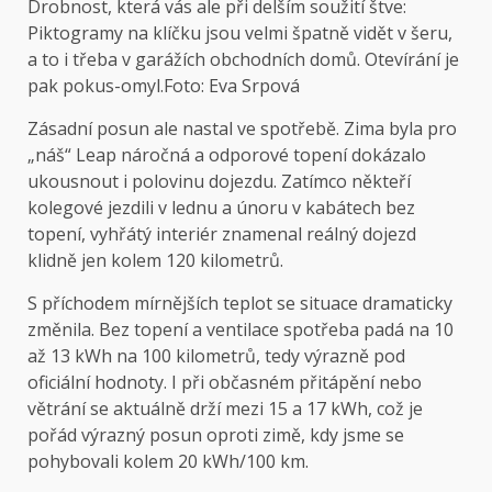
Drobnost, která vás ale při delším soužití štve:
Piktogramy na klíčku jsou velmi špatně vidět v šeru,
a to i třeba v garážích obchodních domů. Otevírání je
pak pokus-omyl.
Foto: Eva Srpová
Zásadní posun ale nastal ve spotřebě. Zima byla pro
„náš“ Leap náročná a odporové topení dokázalo
ukousnout i polovinu dojezdu. Zatímco někteří
kolegové jezdili v lednu a únoru v kabátech bez
topení, vyhřátý interiér znamenal reálný dojezd
klidně jen kolem 120 kilometrů.
S příchodem mírnějších teplot se situace dramaticky
změnila. Bez topení a ventilace spotřeba padá na 10
až 13 kWh na 100 kilometrů, tedy výrazně pod
oficiální hodnoty. I při občasném přitápění nebo
větrání se aktuálně drží mezi 15 a 17 kWh, což je
pořád výrazný posun oproti zimě, kdy jsme se
pohybovali kolem 20 kWh/100 km.