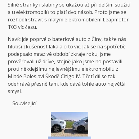
Silné stránky i slabiny se ukážou až při delším soužití
a u elektromobilů to platí dvojnásob. Proto jsme se
rozhodli strávit s malým elektromobilem Leapmotor
T03 víc času.
Navíc jde poprvé o bateriové auto z Číny, takže nás
hlubší zkušenost lákala o to víc. Jak se na spotřebě
podepsalo mrazivé období zkraje roku,
jsme
prověřovali už dříve
, stejně jako jsme ho
postavili
proti někdejšímu nejlevnějšímu elektromobilu
z
Mladé Boleslavi Škodě Citigo iV. Třetí díl se tak
odehrává přesně tam, kde dává tohle auto největší
smysl.
Související