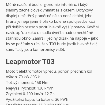
Méně nadšení budí ergonomie interiéru, i když
slabiny začne člověk vnímat až s časem. Dotykový
displej umístěný poměrně nízko není ideální, jeho
hrana je nepříjemně blízko kolene spolujezdce, což
při delších cestách pocítí hlavně vyšší postavy. Když si
navíc opřou ruku o madlo dveří, snadno nechtěně
stáhnou okno. Zamrzí i jediný držák na nápoje – jako
by se počítalo s tím, že v T03 bude jezdit hlavně řidič
sám. Tady jsou kompromisy vidět.
Leapmotor T03
Motor: elektromotor vpředu, pohon předních kol
Výkon: 70 kW / 95 k
Točivý moment: 158 Nm
Nejvyšší rychlost: 130 km/h
Zrychlení 0-100 km/h: 12,7 s
Využitelná kapacita baterie: 36 kWh
Spotřeba energie: 16,3 kWh/100 km