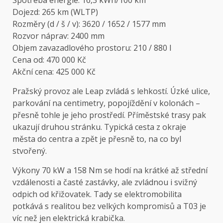
Dojezd: 265 km (WLTP)
Rozměry (d / š / v): 3620 / 1652 / 1577 mm
Rozvor náprav: 2400 mm
Objem zavazadlového prostoru: 210 / 880 l
Cena od: 470 000 Kč
Akční cena: 425 000 Kč
Pražský provoz ale Leap zvládá s lehkostí. Úzké ulice,
parkování na centimetry, popojíždění v kolonách –
přesně tohle je jeho prostředí. Příměstské trasy pak
ukazují druhou stránku. Typická cesta z okraje
města do centra a zpět je přesně to, na co byl
stvořený.
Výkony 70 kW a 158 Nm se hodí na krátké až střední
vzdálenosti a časté zastávky, ale zvládnou i svižný
odpich od křižovatek. Tady se elektromobilita
potkává s realitou bez velkých kompromisů a T03 je
víc než jen elektrická krabička.