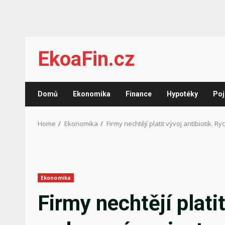
Skip
EkoaFin.cz
to
content
Domů
Ekonomika
Finance
Hypotéky
Poj
Home
Ekonomika
Firmy nechtějí platit vývoj antibiotik.
Ekonomika
Firmy nechtějí plati