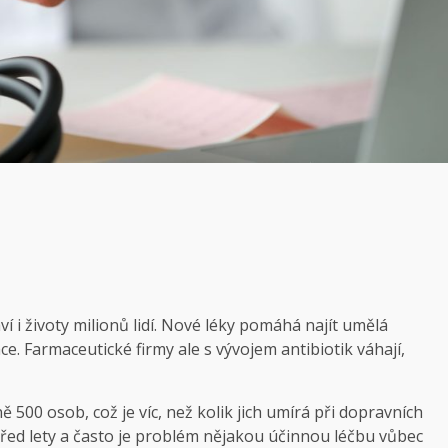
í i životy milionů lidí. Nové léky pomáhá najít umělá
ace. Farmaceutické firmy ale s vývojem antibiotik váhají,
 500 osob, což je víc, než kolik jich umírá při dopravních
před lety a často je problém nějakou účinnou léčbu vůbec