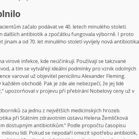
lnilo
acientům začalo podávat ve 40. letech minulého století.
n dalších antibiotik a zpočátku fungovala výborně. I proto
jinam a od 70. let minulého století vyvíjely nová antibiotika
na virové infekce, kde neúčinkují. Používají se takzvané
vod, a tím se vytvářejí ideální podmínky pro vznik odolných
tence varoval už objevitel penicilinu Alexander Fleming.
v každém obchodě. Pak je zde ale nebezpečí, že jej lidé
,“ upozorňoval v projevu při přebírání Nobelovy ceny už v
dborníků za jednu z největších medicínských hrozeb.
iotika při Státním zdravotním ústavu Helena Žemličková
všem dostupným antibiotikům.“ Podle propočtu časopisu
milionu lidí. Pokud se nepodaří omezit spotřebu antibiotik,