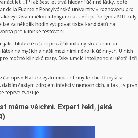
náct let. „Tři až šest let trvá hledání účinné látky, poté
esar de la Fuente z Pensylvánské univerzity v rozhovoru pro
 také využívá umělou inteligenci a oceňuje, že tým z MIT celý
 lze za několik hodin vytipovat tisíce kandidátů na
vorita pro klinické testování.
jako hluboké učení prověřili miliony sloučenin na
h látek na myších a našli mezi nimi několik účinných. U nich
pro možné klinické testy. Díky umělé inteligenci si ušetřili tři
 v časopise Nature výzkumníci z firmy Roche. U myší si
dalším častým zdrojem infekcí v nemocnicích, a tak ji v prvn
 se teprve zvažuje.
st máme všichni. Expert řekl, jaká
4)