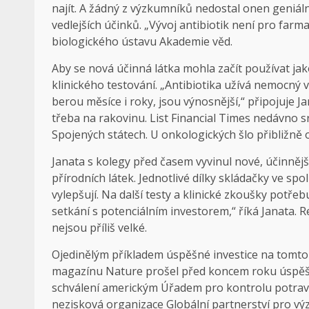
najít. A žádný z výzkumníků nedostal onen geniáln
vedlejších účinků. „Vývoj antibiotik není pro farma
biologického ústavu Akademie věd.
Aby se nová účinná látka mohla začít používat jak
klinického testování. „Antibiotika užívá nemocný 
berou měsíce i roky, jsou výnosnější,“ připojuje Ja
třeba na rakovinu. List Financial Times nedávno sr
Spojených státech. U onkologických šlo přibližně o
Janata s kolegy před časem vyvinul nové, účinnějš
přírodních látek. Jednotlivé dílky skládačky ve s
vylepšují. Na další testy a klinické zkoušky potře
setkání s potenciálním investorem,“ říká Janata. 
nejsou příliš velké.
Ojedinělým příkladem úspěšné investice na tomto po
magazínu Nature prošel před koncem roku úspěšně
schválení americkým Úřadem pro kontrolu potravin
nezisková organizace Globální partnerství pro výz