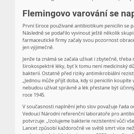
Flemingovo varování se nap
První široce používané antibiotikum penicilin se p
Následně se podařilo vyvinout ještě několik skupi
farmaceutické firmy začaly svou pozornost obracet 
jen výjimečně.
Jenže ta známá se začala užívat i zbytečně, třeba 
širokospektré léky, byť k tomu není medicínský dů
bakterií. Ostatně před riziky antimikrobiální rezis
„Jednou může přijít doba, kdy si penicilin koupíte 
nebudou užívat správně a lék přestane být účinný
roce 1945.
V současnosti naplnění jeho slov považuje řada o
Vedoucí Národní referenční laboratoře pro antib
potvrzuje: „Izolujeme bakterie rezistentní vůči 
Lancet způsobí každoročně ve světě smrt více než 