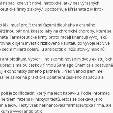
í nápad, kde vzít nové, netoxické látky bez výrazných
ceutické firmy ziskový,“ upozorňuje Jiří Janata z Mikro­
o lék, musí projít třemi fázemi dlouhého a drahého
většinou pár dní, kdežto léky na chronické choroby, které se
nata. Farmaceutické firmy proto raději financují vývoj léků
ovnal objem investic rizikového kapitálu do vývoje léčiv ve
 sedm miliard dolarů, u antibiotik o nižší stovky milionů.
í antibiotikum. Vytvořili ho zkombinováním dvou existujících
polupráci s malou českou firmou Santiago Chemicals postupně
bují ekonomicky silného partnera. „Před Vánoci jsem měl
Reálné šance na praktické uplatnění českého nápadu ale
li je zoliflodacin, který má léčit kapavku. Podle informací
 třemi fázemi klinických testů, letos se očekává jeho
 a léčiv. Testy však nefinancovala farmaceutická firma, ale
kum a vývoj antibiotik.