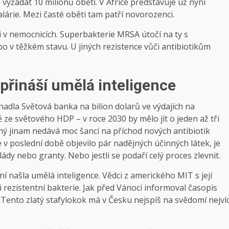
vyžádat 10 milionů obětí. V Africe představuje už nyní
lárie. Mezi časté oběti tam patří novorozenci.
 v nemocnicích. Superbakterie MRSA útočí na ty s
o v těžkém stavu. U jiných rezistence vůči antibiotikům
přináší umělá inteligence
hadla Světová banka na bilion dolarů ve výdajích na
ě ze světového HDP – v roce 2030 by mělo jít o jeden až tři
ný jinam nedává moc šancí na příchod nových antibiotik
 v poslední době objevilo pár nadějných účinných látek, je
lády nebo granty. Nebo jestli se podaří celý proces zlevnit.
ní našla umělá inteligence. Vědci z amerického MIT s její
 rezistentní bakterie. Jak před Vánoci informoval časopis
Tento zlatý stafylokok má v Česku nejspíš na svědomí nejví