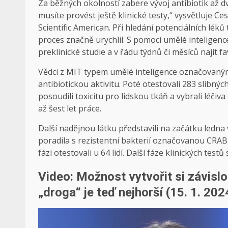
Za běžných okolností zabere vývoj antibiotik až dva
musíte provést ještě klinické testy,“ vysvětluje C
Scientific American. Při hledání potenciálních léků
proces značně urychlil. S pomocí umělé inteligence
preklinické studie a v řádu týdnů či měsíců najít fa
Vědci z MIT typem umělé inteligence označovaným 
antibiotickou aktivitu. Poté otestovali 283 slibnýc
posoudili toxicitu pro lidskou tkáň a vybrali léčiva 
až šest let práce.
Další nadějnou látku představili na začátku ledna
poradila s rezistentní bakterií označovanou CRAB, 
fázi otestovali u 64 lidí. Další fáze klinických testů
Video: Možnost vytvořit si závislo
„droga“ je teď nejhorší (15. 1. 202