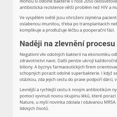
mohou si odolné bakterie v roce 2050 celosvětově 
antibiotická rezistence větší problém než HIV a ma
Ve vyspělém světě jsou ohroženi zejména pacienti
oslabenou imunitou, třeba po transplantacích neb
komplikuje a prodlužuje léčbu a pooperační fázi.
Naději na zlevnění procesu 
Negativní vliv odolných bakterií na ekonomiku od
zdravotnictví navíc. Další peníze ukrojí každoročn
biliony. A byznys farmaceutických firem orientova
schopných porazit odolné superbakterie. I když se
otázkou, zda jejich cestu do praxe podpoří dárci, v
Levnější a rychlejší cestu k novým antibiotikům ny
pomocí vyvinuli novou skupinu léků, které porazí i
Nature, u myší novinka zdolala i obávanou MRSA. 
lidských životů.