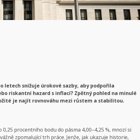
po letech snižuje úrokové sazby, aby podpořila
nebo riskantní hazard s inflací? Zpětný pohled na minulé
ožité je najít rovnováhu mezi růstem a stabilitou.
 o 0,25 procentního bodu do pásma 4,00–4,25 %, mnozí si
vážně zpomalující trh práce. Jenže, jak ukazuje historie,