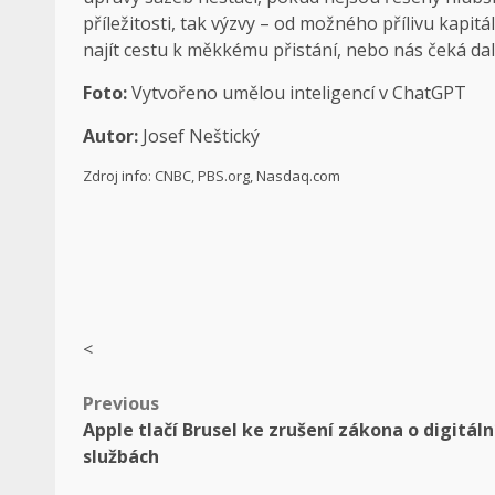
příležitosti, tak výzvy – od možného přílivu kapi
najít cestu k měkkému přistání, nebo nás čeká da
Foto:
Vytvořeno umělou inteligencí v ChatGPT
Autor:
Josef Neštický
Zdroj info:
CNBC, PBS.org, Nasdaq.com
<
Post
Previous
Apple tlačí Brusel ke zrušení zákona o digitáln
navigation
službách