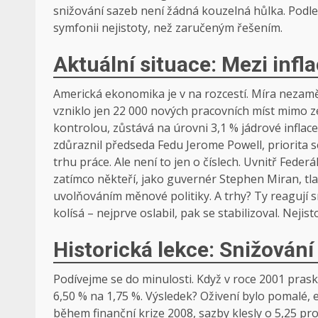
snižování sazeb není žádná kouzelná hůlka. Podl
symfonii nejistoty, než zaručeným řešením.
Aktuální situace: Mezi infl
Americká ekonomika je v na rozcestí. Míra nezaměs
vzniklo jen 22 000 nových pracovních míst mimo zem
kontrolou, zůstává na úrovni 3,1 % jádrové inflace
zdůraznil předseda Fedu Jerome Powell, priorita 
trhu práce. Ale není to jen o číslech. Uvnitř Fed
zatímco někteří, jako guvernér Stephen Miran, tlačí
uvolňováním měnové politiky. A trhy? Ty reagují 
kolísá – nejprve oslabil, pak se stabilizoval. Nejist
Historická lekce: Snižování
Podívejme se do minulosti. Když v roce 2001 praskl
6,50 % na 1,75 %. Výsledek? Oživení bylo pomalé, 
během finanční krize 2008, sazby klesly o 5,25 