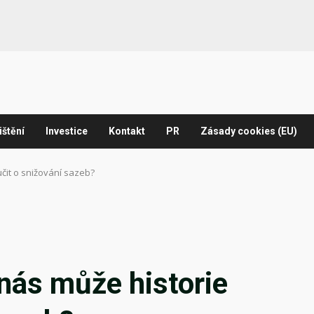
ištění
Investice
Kontakt
PR
Zásady cookies (EU)
učit o snižování sazeb?
 nás může historie