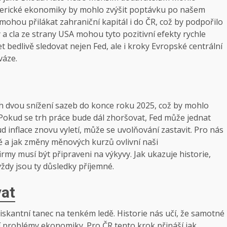
americké ekonomiky by mohlo zvýšit poptávku po našem
A mohou přilákat zahraniční kapitál i do ČR, což by podpořilo
y a cla ze strany USA mohou tyto pozitivní efekty rychle
 bedlivě sledovat nejen Fed, ale i kroky Evropské centrální
váze.
dvou snížení sazeb do konce roku 2025, což by mohlo
h. Pokud se trh práce bude dál zhoršovat, Fed může jednat
d inflace znovu vyletí, může se uvolňování zastavit. Pro nás
ně a jak změny měnových kurzů ovlivní naši
irmy musí být připraveni na výkyvy. Jak ukazuje historie,
ždy jsou ty důsledky příjemné.
vat
iskantní tanec na tenkém ledě. Historie nás učí, že samotné
 problémy ekonomiky. Pro ČR tento krok přináší jak