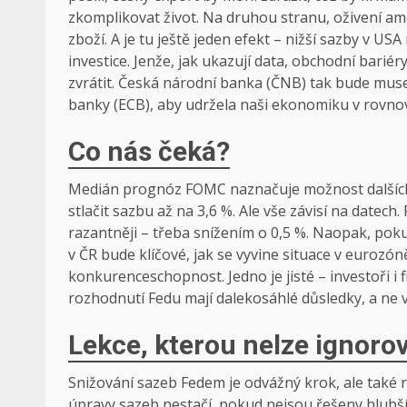
zkomplikovat život. Na druhou stranu, oživení 
zboží. A je tu ještě jeden efekt – nižší sazby v US
investice. Jenže, jak ukazují data, obchodní bariér
zvrátit. Česká národní banka (ČNB) tak bude muset
banky (ECB), aby udržela naši ekonomiku v rovno
Co nás čeká?
Medián prognóz FOMC naznačuje možnost dalších 
stlačit sazbu až na 3,6 %. Ale vše závisí na datec
razantněji – třeba snížením o 0,5 %. Naopak, poku
v ČR bude klíčové, jak se vyvine situace v eurozó
konkurenceschopnost. Jedno je jisté – investoři i f
rozhodnutí Fedu mají dalekosáhlé důsledky, a ne v
Lekce, kterou nelze ignoro
Snižování sazeb Fedem je odvážný krok, ale také r
úpravy sazeb nestačí, pokud nejsou řešeny hlubší