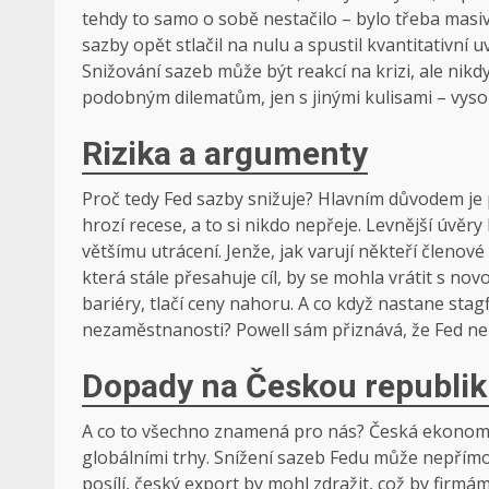
tehdy to samo o sobě nestačilo – bylo třeba masiv
sazby opět stlačil na nulu a spustil kvantitativní u
Snižování sazeb může být reakcí na krizi, ale nikd
podobným dilematům, jen s jinými kulisami – vysok
Rizika a argumenty
Proč tedy Fed sazby snižuje? Hlavním důvodem je 
hrozí recese, a to si nikdo nepřeje. Levnější úvěr
většímu utrácení. Jenže, jak varují někteří členov
která stále přesahuje cíl, by se mohla vrátit s novo
bariéry, tlačí ceny nahoru. A co když nastane stag
nezaměstnanosti? Powell sám přiznává, že Fed ne
Dopady na Českou republi
A co to všechno znamená pro nás? Česká ekonomik
globálními trhy. Snížení sazeb Fedu může nepřím
posílí, český export by mohl zdražit, což by fi