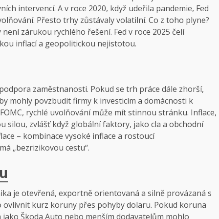
ních intervencí. A v roce 2020, když udeřila pandemie, Fed
volňování. Přesto trhy zůstávaly volatilní. Co z toho plyne?
y není zárukou rychlého řešení. Fed v roce 2025 čelí
ou inflací a geopolitickou nejistotou.
podpora zaměstnanosti. Pokud se trh práce dále zhorší,
y by mohly povzbudit firmy k investicím a domácnosti k
é FOMC, rychlé uvolňování může mít stinnou stránku. Inflace,
u silou, zvlášť když globální faktory, jako cla a obchodní
flace – kombinace vysoké inflace a rostoucí
má „bezrizikovou cestu“.
ku
a je otevřená, exportně orientovaná a silně provázaná s
o ovlivnit kurz koruny přes pohyby dolaru. Pokud koruna
rmám jako Škoda Auto nebo menším dodavatelům mohlo