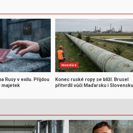
Investice
na Rusy v exilu. Přijdou
Konec ruské ropy se blíží. Brusel
 i majetek
přitvrdil vůči Maďarsku i Slovensk