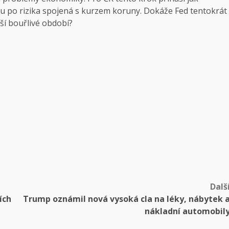
tálu po rizika spojená s kurzem koruny. Dokáže Fed tentokrát
lší bouřlivé období?
Dalš
ích
Trump oznámil nová vysoká cla na léky, nábytek 
nákladní automobil