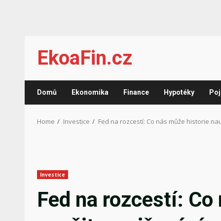
Skip
EkoaFin.cz
to
content
Domů
Ekonomika
Finance
Hypotéky
Poj
Home
Investice
Fed na rozcestí: Co nás může historie na
Investice
Fed na rozcestí: Co