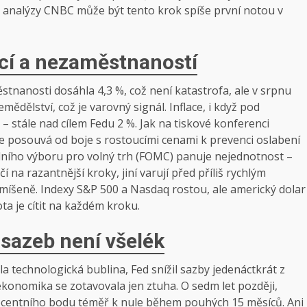
e analýzy CNBC může být tento krok spíše první notou v
ací a nezaměstnaností
tnanosti dosáhla 4,3 %, což není katastrofa, ale v srpnu
ědělství, což je varovný signál. Inflace, i když pod
 – stále nad cílem Fedu 2 %. Jak na tiskové konferenci
se posouvá od boje s rostoucími cenami k prevenci oslabení
erálního výboru pro volný trh (FOMC) panuje nejednotnost –
 na razantnější kroky, jiní varují před příliš rychlým
smíšeně. Indexy S&P 500 a Nasdaq rostou, ale americký dolar
ota je cítit na každém kroku.
 sazeb není všelék
a technologická bublina, Fed snížil sazby jedenáctkrát z
ekonomika se zotavovala jen ztuha. O sedm let později,
procentního bodu téměř k nule během pouhých 15 měsíců. Ani