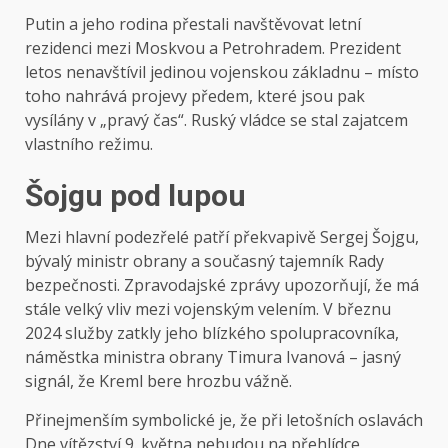
Putin a jeho rodina přestali navštěvovat letní
rezidenci mezi Moskvou a Petrohradem. Prezident
letos nenavštívil jedinou vojenskou základnu – místo
toho nahrává projevy předem, které jsou pak
vysílány v „pravý čas“. Ruský vládce se stal zajatcem
vlastního režimu.
Šojgu pod lupou
Mezi hlavní podezřelé patří překvapivě Sergej Šojgu,
bývalý ministr obrany a současný tajemník Rady
bezpečnosti. Zpravodajské zprávy upozorňují, že má
stále velký vliv mezi vojenským velením. V březnu
2024 služby zatkly jeho blízkého spolupracovníka,
náměstka ministra obrany Timura Ivanová – jasný
signál, že Kreml bere hrozbu vážně.
Přinejmenším symbolické je, že při letošních oslavách
Dne vítězství 9. května nebudou na přehlídce