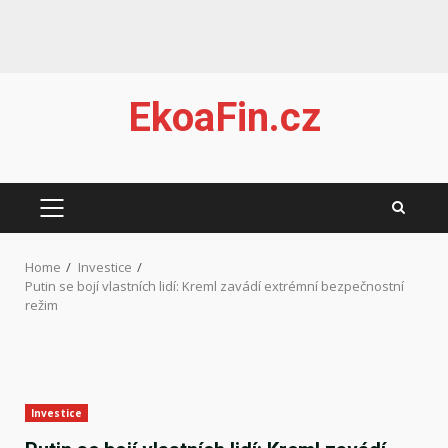
Skip
EkoaFin.cz
to
content
PRIMARY
MENU
Home
Investice
Putin se bojí vlastních lidí: Kreml zavádí extrémní bezpečnostní
režim
Investice