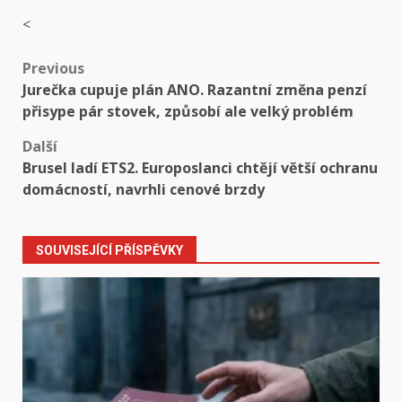
<
Post
Previous
Jurečka cupuje plán ANO. Razantní změna penzí
navigation
přisype pár stovek, způsobí ale velký problém
Další
Brusel ladí ETS2. Europoslanci chtějí větší ochranu
domácností, navrhli cenové brzdy
SOUVISEJÍCÍ PŘÍSPĚVKY