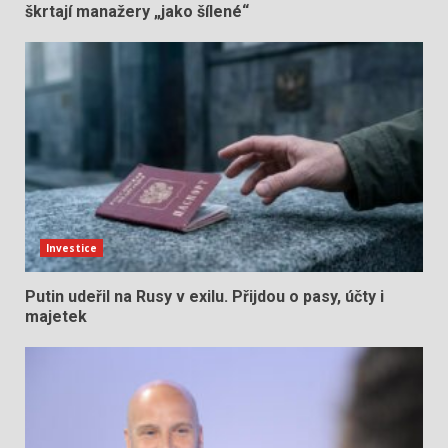
škrtají manažery „jako šílené“
Investice
Putin udeřil na Rusy v exilu. Přijdou o pasy, účty i
majetek