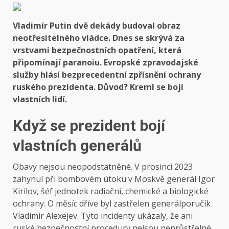
Vladimír Putin dvě dekády budoval obraz
neotřesitelného vládce. Dnes se skrývá za
vrstvami bezpečnostních opatření, která
připomínají paranoiu. Evropské zpravodajské
služby hlásí bezprecedentní zpřísnění ochrany
ruského prezidenta. Důvod? Kreml se bojí
vlastních lidí.
Když se prezident bojí
vlastních generálů
Obavy nejsou neopodstatněné. V prosinci 2023
zahynul při bombovém útoku v Moskvě generál Igor
Kirilov, šéf jednotek radiační, chemické a biologické
ochrany. O měsíc dříve byl zastřelen generálporučík
Vladimir Alexejev. Tyto incidenty ukázaly, že ani
ruské bezpečnostní procedury nejsou neprůstřelné.