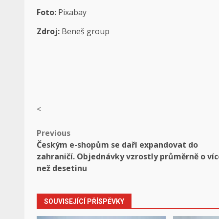
Foto:
Pixabay
Zdroj:
Beneš group
<
Post
Previous
Českým e-shopům se daří expandovat do
navigation
zahraničí. Objednávky vzrostly průměrně o víc
než desetinu
SOUVISEJÍCÍ PŘÍSPĚVKY