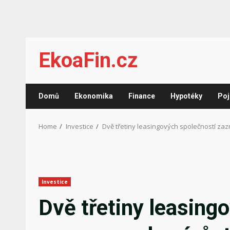
Skip
EkoaFin.cz
to
content
Domů
Ekonomika
Finance
Hypotéky
Poj
Home
Investice
Dvě třetiny leasingových společností za
Investice
Dvě třetiny leasing