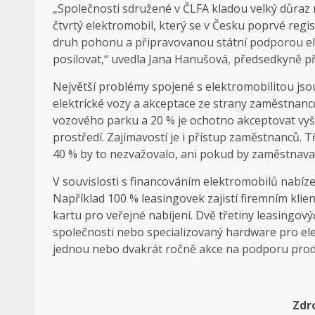
„Společnosti sdružené v ČLFA kladou velký důraz n
čtvrtý elektromobil, který se v Česku poprvé reg
druh pohonu a připravovanou státní podporou elek
posilovat,“ uvedla Jana Hanušová, předsedkyně p
Největší problémy spojené s elektromobilitou jso
elektrické vozy a akceptace ze strany zaměstnanc
vozového parku a 20 % je ochotno akceptovat vyšš
prostředí. Zajímavostí je i přístup zaměstnanců. Tř
40 % by to nezvažovalo, ani pokud by zaměstnavat
V souvislosti s financováním elektromobilů nabíz
Například 100 % leasingovek zajistí firemním kl
kartu pro veřejné nabíjení. Dvě třetiny leasingov
společnosti nebo specializovaný hardware pro ele
jednou nebo dvakrát ročně akce na podporu prod
Zdro