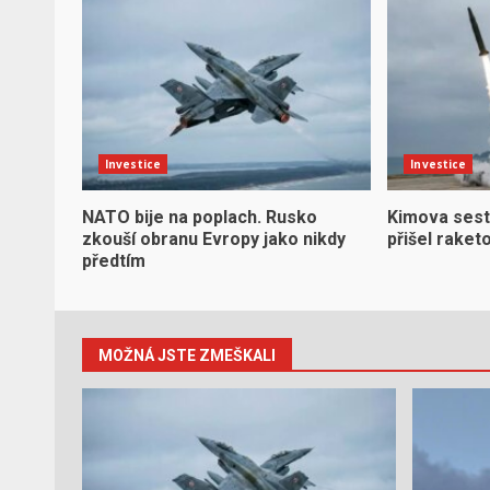
Investice
Investice
NATO bije na poplach. Rusko
Kimova sest
zkouší obranu Evropy jako nikdy
přišel raket
předtím
MOŽNÁ JSTE ZMEŠKALI