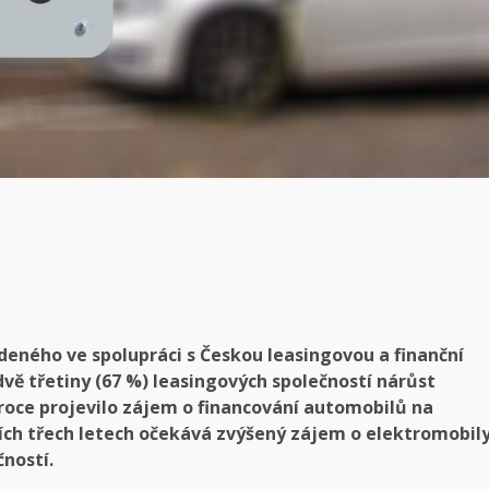
eného ve spolupráci s Českou leasingovou a finanční
vě třetiny (67 %) leasingových společností nárůst
oce projevilo zájem o financování automobilů na
cích třech letech očekává zvýšený zájem o elektromobil
ností.