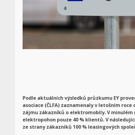
Podle aktuálních výsledků průzkumu EY proved
asociace (ČLFA) zaznamenaly v letošním roce d
zájmu zákazníků o elektromobily. V minulém r
elektropohon pouze 40 % klientů. V následují
ze strany zákazníků 100 % leasingových společ