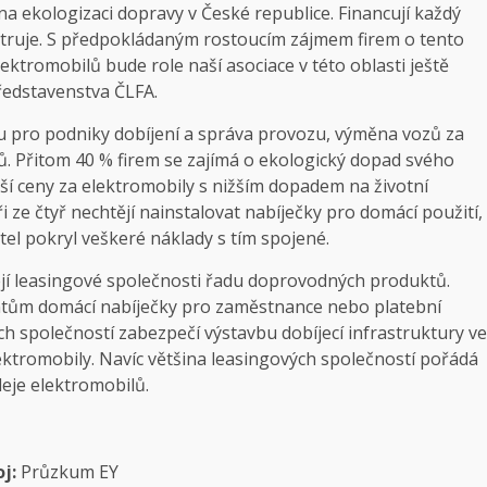
a ekologizaci dopravy v České republice. Financují každý
istruje. S předpokládaným rostoucím zájmem firem o tento
tromobilů bude role naší asociace v této oblasti ještě
ředstavenstva ČLFA.
u pro podniky dobíjení a správa provozu, výměna vozů za
ů. Přitom 40 % firem se zajímá o ekologický dopad svého
í ceny za elektromobily s nižším dopadem na životní
i ze čtyř nechtějí nainstalovat nabíječky pro domácí použití,
el pokryl veškeré náklady s tím spojené.
ejí leasingové společnosti řadu doprovodných produktů.
ientům domácí nabíječky pro zaměstnance nebo platební
ých společností zabezpečí výstavbu dobíjecí infrastruktury ve
ktromobily. Navíc většina leasingových společností pořádá
eje elektromobilů.
j:
Průzkum EY