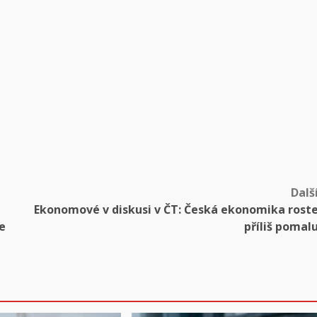
Dalš
Ekonomové v diskusi v ČT: Česká ekonomika rost
e
příliš pomal