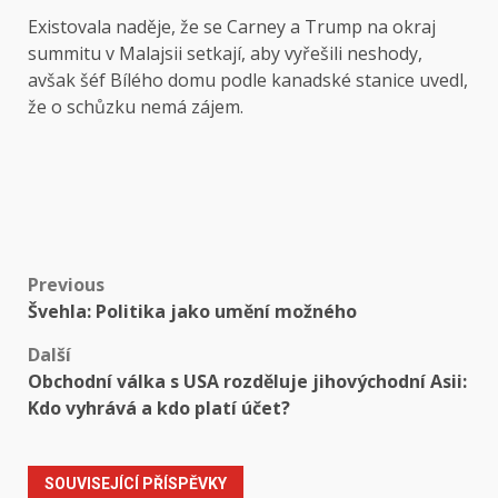
Existovala naděje, že se Carney a Trump na okraj
summitu v Malajsii setkají, aby vyřešili neshody,
avšak šéf Bílého domu podle kanadské stanice uvedl,
že o schůzku nemá zájem.
Post
Previous
Švehla: Politika jako umění možného
navigation
Další
Obchodní válka s USA rozděluje jihovýchodní Asii:
Kdo vyhrává a kdo platí účet?
SOUVISEJÍCÍ PŘÍSPĚVKY