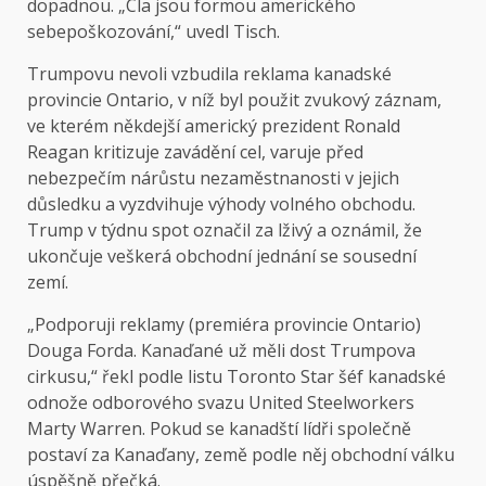
dopadnou. „Cla jsou formou amerického
sebepoškozování,“ uvedl Tisch.
Trumpovu nevoli vzbudila reklama kanadské
provincie Ontario, v níž byl použit zvukový záznam,
ve kterém někdejší americký prezident Ronald
Reagan kritizuje zavádění cel, varuje před
nebezpečím nárůstu nezaměstnanosti v jejich
důsledku a vyzdvihuje výhody volného obchodu.
Trump v týdnu spot označil za lživý a oznámil, že
ukončuje veškerá obchodní jednání se sousední
zemí.
„Podporuji reklamy (premiéra provincie Ontario)
Douga Forda. Kanaďané už měli dost Trumpova
cirkusu,“ řekl podle listu Toronto Star šéf kanadské
odnože odborového svazu United Steelworkers
Marty Warren. Pokud se kanadští lídři společně
postaví za Kanaďany, země podle něj obchodní válku
úspěšně přečká.