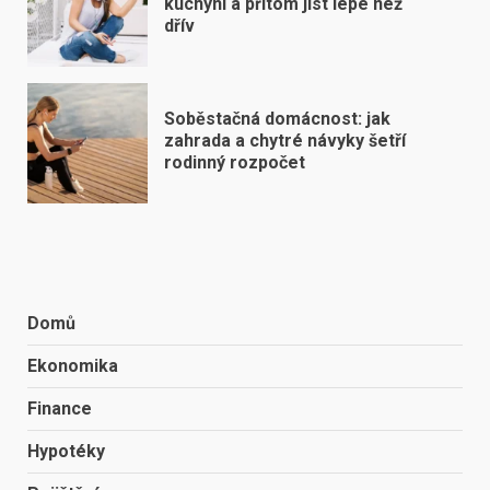
kuchyni a přitom jíst lépe než
dřív
Soběstačná domácnost: jak
zahrada a chytré návyky šetří
rodinný rozpočet
Domů
Ekonomika
Finance
Hypotéky