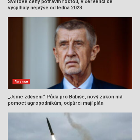
Světové ceny potravin rostou, v červenci se
vyšplhaly nejvýše od ledna 2023
Finance
„Jsme zděšeni.“ Půda pro Babiše, nový zákon má
pomoct agropodnikům, odpůrci mají plán