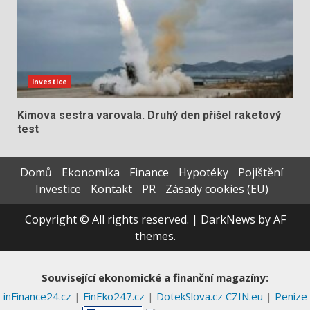
Investice
Kimova sestra varovala. Druhý den přišel raketový
test
Domů
Ekonomika
Finance
Hypotéky
Pojištění
Investice
Kontakt
PR
Zásady cookies (EU)
Copyright © All rights reserved.
|
DarkNews
by AF
themes.
Související ekonomické a finanční magazíny:
inFinance24.cz
|
FinEko247.cz
|
DotekSlova.cz
CZIN.eu
|
Peníze