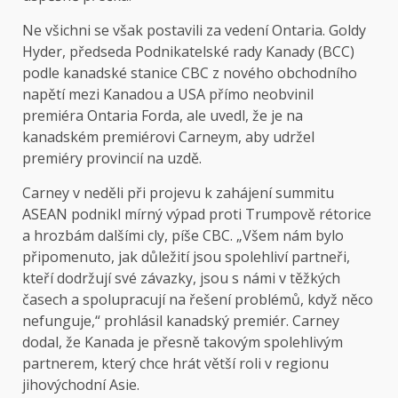
Ne všichni se však postavili za vedení Ontaria. Goldy
Hyder, předseda Podnikatelské rady Kanady (BCC)
podle kanadské stanice CBC z nového obchodního
napětí mezi Kanadou a USA přímo neobvinil
premiéra Ontaria Forda, ale uvedl, že je na
kanadském premiérovi Carneym, aby udržel
premiéry provincií na uzdě.
Carney v neděli při projevu k zahájení summitu
ASEAN podnikl mírný výpad proti Trumpově rétorice
a hrozbám dalšími cly, píše CBC. „Všem nám bylo
připomenuto, jak důležití jsou spolehliví partneři,
kteří dodržují své závazky, jsou s námi v těžkých
časech a spolupracují na řešení problémů, když něco
nefunguje,“ prohlásil kanadský premiér. Carney
dodal, že Kanada je přesně takovým spolehlivým
partnerem, který chce hrát větší roli v regionu
jihovýchodní Asie.