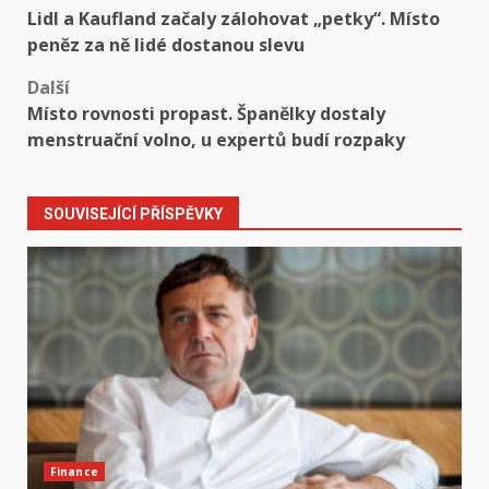
Lidl a Kaufland začaly zálohovat „petky“. Místo
navigation
peněz za ně lidé dostanou slevu
Další
Místo rovnosti propast. Španělky dostaly
menstruační volno, u expertů budí rozpaky
SOUVISEJÍCÍ PŘÍSPĚVKY
Finance