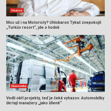
Finance
Moc už i na Motoristy? Uhlobaron Tykač znepokojil
„Turkův resort“, jde o hodně
Ekonomika
Vedli obří projekty, teď je čeká vyhazov. Automobilky
škrtají manažery „jako šílené“