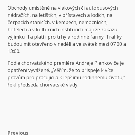
Obchody umístěné na vlakových či autobusových
nádražích, na letištích, v přístavech a lodích, na
čerpacích stanicích, v kempech, nemocnicích,
hotelech a v kulturních institucích mají ze zákazu
výjimku. Ta platí i pro trhy a rodinné farmy. Trafiky
budou mít otevřeno v neděli a ve svátek mezi 07:00 a
13:00.
Podle chorvatského premiéra Andreje Plenkoviče je
opatření vyvážené. „Věřím, že to přispěje k více
právům pro pracující a k lepšímu rodinnému životu,“
řekl předseda chorvatské vlády.
Post
Previous