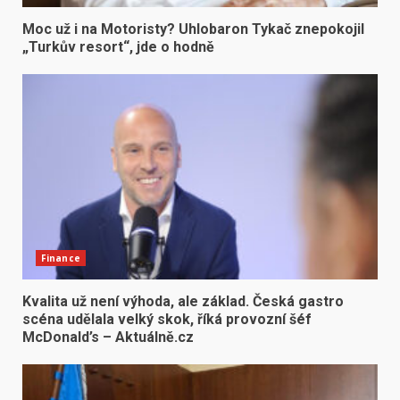
Moc už i na Motoristy? Uhlobaron Tykač znepokojil
„Turkův resort“, jde o hodně
Finance
Kvalita už není výhoda, ale základ. Česká gastro
scéna udělala velký skok, říká provozní šéf
McDonald’s – Aktuálně.cz