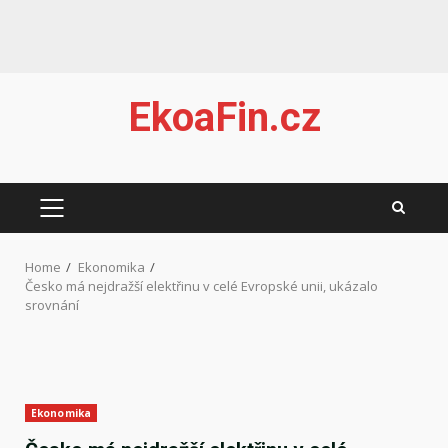
Skip
EkoaFin.cz
to
content
PRIMARY
MENU
Home
Ekonomika
Česko má nejdražší elektřinu v celé Evropské unii, ukázalo
srovnání
Ekonomika