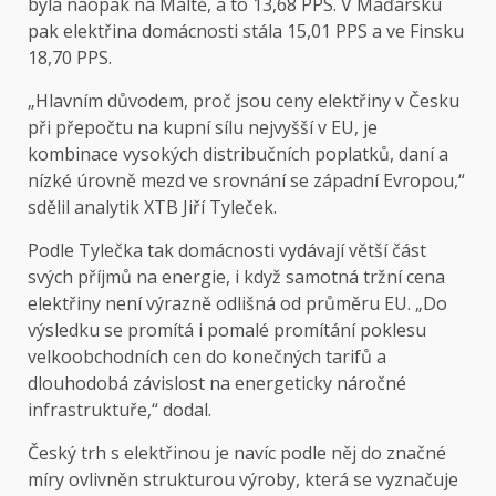
byla naopak na Maltě, a to 13,68 PPS. V Maďarsku
pak elektřina domácnosti stála 15,01 PPS a ve Finsku
18,70 PPS.
„Hlavním důvodem, proč jsou ceny elektřiny v Česku
při přepočtu na kupní sílu nejvyšší v EU, je
kombinace vysokých distribučních poplatků, daní a
nízké úrovně mezd ve srovnání se západní Evropou,“
sdělil analytik XTB Jiří Tyleček.
Podle Tylečka tak domácnosti vydávají větší část
svých příjmů na energie, i když samotná tržní cena
elektřiny není výrazně odlišná od průměru EU. „Do
výsledku se promítá i pomalé promítání poklesu
velkoobchodních cen do konečných tarifů a
dlouhodobá závislost na energeticky náročné
infrastruktuře,“ dodal.
Český trh s elektřinou je navíc podle něj do značné
míry ovlivněn strukturou výroby, která se vyznačuje