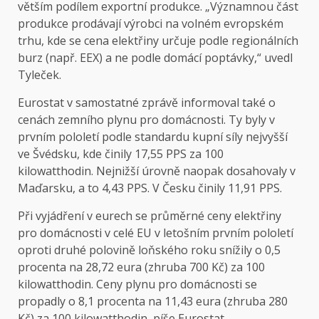
větším podílem exportní produkce. „Významnou část
produkce prodávají výrobci na volném evropském
trhu, kde se cena elektřiny určuje podle regionálních
burz (např. EEX) a ne podle domácí poptávky,“ uvedl
Tyleček.
Eurostat v samostatné
zprávě
informoval také o
cenách zemního plynu pro domácnosti. Ty byly v
prvním pololetí podle standardu kupní síly nejvyšší
ve Švédsku, kde činily 17,55 PPS za 100
kilowatthodin. Nejnižší úrovně naopak dosahovaly v
Maďarsku, a to 4,43 PPS. V Česku činily 11,91 PPS.
Při vyjádření v eurech se průměrné ceny elektřiny
pro domácnosti v celé EU v letošním prvním pololetí
oproti druhé polovině loňského roku snížily o 0,5
procenta na 28,72 eura (zhruba 700 Kč) za 100
kilowatthodin. Ceny plynu pro domácnosti se
propadly o 8,1 procenta na 11,43 eura (zhruba 280
Kč) za 100 kilowatthodin, píše Eurostat.