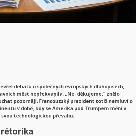
vřel debatu o společných evropských dluhopisech,
hlavních měst nepřekvapila. „Ne, děkujeme,“ znělo
uchat pozorněji. Francouzský prezident totiž nemluví o
ntinentu v době, kdy se Amerika pod Trumpem mění v
e svou technologickou převahu.
rétorika