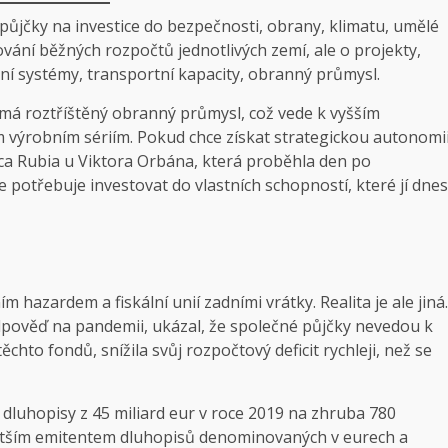
ůjčky na investice do bezpečnosti, obrany, klimatu, umělé
ování běžných rozpočtů jednotlivých zemí, ale o projekty,
tní systémy, transportní kapacity, obranný průmysl.
má roztříštěný obranný průmysl, což vede k vyšším
 výrobním sériím. Pokud chce získat strategickou autonomi
ca Rubia u Viktora Orbána, která proběhla den po
 potřebuje investovat do vlastních schopností, které jí dnes
 hazardem a fiskální unií zadními vrátky. Realita je ale jiná.
dpověď na pandemii, ukázal, že společné půjčky nevedou k
těchto fondů, snížila svůj rozpočtový deficit rychleji, než se
 dluhopisy z 45 miliard eur v roce 2019 na zhruba 780
jvětším emitentem dluhopisů denominovaných v eurech a