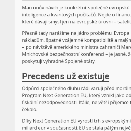
Macronův návrh je konkrétní: společné evropské p
inteligence a kvantových počítačů. Nejde o financ
které dávají smysl jen na evropské úrovni – sateli
Přesně tady narážíme na jádro problému. Evropa 
nákladům, špatné vzájemné kompatibilitě a malým
– po návštěvě amerického ministra zahraničí Mar
Mnichovské bezpečnostní konferenci – je jasné, že
poskytují výhradně Spojené státy.
Precedens už existuje
Odpůrci společného dluhu rádi varují před morálním
Program Next Generation EU, který vznikl jako o
fiskální nezodpovědnosti. Itálie, největší příjemce 
čekalo.
Díky Next Generation EU vyrostl trh s evropskými
miliard eur v současnosti. EU se stala pátým ne