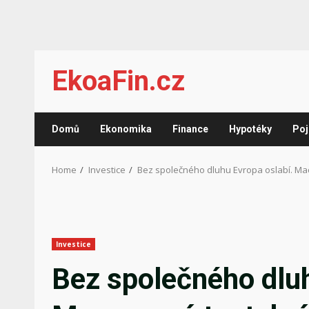
Skip
EkoaFin.cz
to
content
Domů
Ekonomika
Finance
Hypotéky
Poj
Home
Investice
Bez společného dluhu Evropa oslabí. Ma
Investice
Bez společného dluh