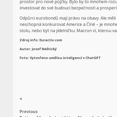
prostor pro nové půjčky. Bylo by to mnohem rozu
investovat do své budoucí bezpečnosti a prosperi
Odpůrci eurobondů mají právo na obavy. Ale měli b
neschopná konkurovat Americe a Číně – je mnohem
stolu, nebo být na jídelníčku. Macron ví, kterou 
Zdroj info: Euractiv.com
Autor: Josef Neštický
Foto: Vytvořeno umělou inteligencí v ChatGPT
<
Post
Previous