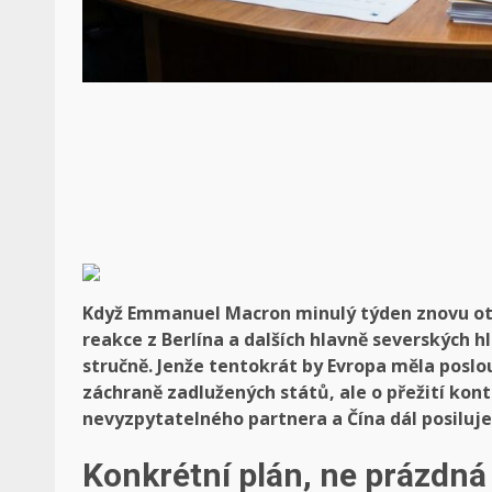
Když Emmanuel Macron minulý týden znovu ote
reakce z Berlína a dalších hlavně severských 
stručně. Jenže tentokrát by Evropa měla poslo
záchraně zadlužených států, ale o přežití ko
nevyzpytatelného partnera a Čína dál posiluj
Konkrétní plán, ne prázdná 