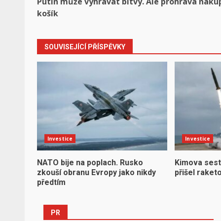
Putin může vyhrávat bitvy. Ale prohrává náku
navigation
košík
SOUVISEJÍCÍ PŘÍSPĚVKY
Investice
Investice
NATO bije na poplach. Rusko
Kimova sest
zkouší obranu Evropy jako nikdy
přišel raket
předtím
PR