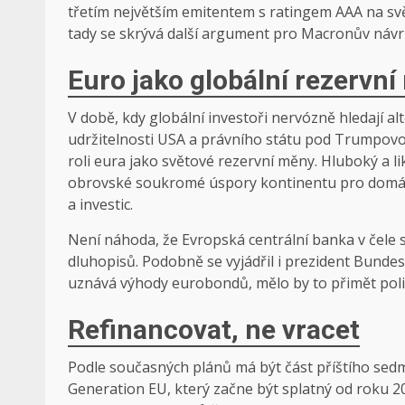
třetím největším emitentem s ratingem AAA na svě
tady se skrývá další argument pro Macronův návr
Euro jako globální rezervn
V době, kdy globální investoři nervózně hledají al
udržitelnosti USA a právního státu pod Trumpovou
roli eura jako světové rezervní měny. Hluboký a l
obrovské soukromé úspory kontinentu pro domácí i
a investic.
Není náhoda, že Evropská centrální banka v čele
dluhopisů. Podobně se vyjádřil i prezident Bunde
uznává výhody eurobondů, mělo by to přimět polit
Refinancovat, ne vracet
Podle současných plánů má být část příštího sed
Generation EU, který začne být splatný od roku 2