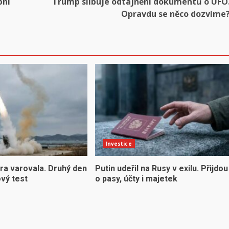
pní
Trump slibuje odtajnění dokumentů o UFO
Opravdu se něco dozvíme
Investice
ra varovala. Druhý den
Putin udeřil na Rusy v exilu. Přijdou
ový test
o pasy, účty i majetek