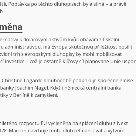
tě. Poptávka po těchto dluhopisech byla silná – a právě
h.
í měna
ternativy k dolarovým aktivům kvůli obavám z fiskální
 administrativou, má Evropa skutečnou příležitost posílit
ikvidní trh s evropskými dluhopisy by mohl mobilizovat
nvestice – což je ostatně klíčový cíl plánované Unie úspor
 s Christine Lagarde dlouhodobě podporuje společné emise
sbanky Joachim Nagel. Když i německá centrální banka
iky v Berlíně k zamyšlení.
miletého rozpočtu EU vyčleněna na splácení dluhu z Next
028. Macron navrhuje tento dluh refinancovat a vytvořit