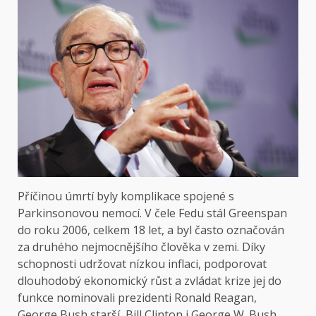
Příčinou úmrtí byly komplikace spojené s
Parkinsonovou nemocí. V čele Fedu stál Greenspan
do roku 2006, celkem 18 let, a byl často označován
za druhého nejmocnějšího člověka v zemi. Díky
schopnosti udržovat nízkou inflaci, podporovat
dlouhodobý ekonomický růst a zvládat krize jej do
funkce nominovali prezidenti Ronald Reagan,
George Bush starší, Bill Clinton i George W. Bush.