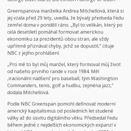
Greenspanova manželka Andrea Mitchellová, která si
jej vzala před 29 lety, uvedla, že bývalý předseda Fedu
zemřel doma v pondělí ráno. „Byl to velikán, který po
celá desetiletí pomáhal formovat americkou
ekonomiku za prezidentů obou stran, ale vždy
upřímně přiznával chyby, jichž se dopustil,“ cituje
NBC z jejího prohlášení.
„Pro mě to byl můj manžel, který formoval můj život
od našeho prvního rande v roce 1984. Měl
‚iracionální nadšení‘ pro baseball, tým Washington
Commanders, tenis, golf a hudbu, zejména jazz,“
dodala Mitchellová.
Podle NBC Greenspan pomohl definovat moderní
americký kapitalismus od posledních let studené
války až do úsvitu digitálního věku. Předsedal Fedu
během jedné z nejdelších ekonomických expanzí v