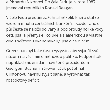
a Richardu Nixonovi. Do čela Fedu jej v roce 1987
jmenoval republikán Ronald Reagan.
V čele Fedu předtím zažehnal několik krizí a stal se
vzorem mnoha centrálních bankéřů. „Každé ráno o
půl šesté se naložil do vany a pod proudy horké vody
četl, psal a přemýšlel, co udělá s americkou a vlastně
celou světovou ekonomikou,“ psalo se o něm.
Greenspan byl také často vyzýván, aby vyjádřil svůj
názor i na věci mimo měnovou politiku. Podpořil tak
například snížení daní navržené prezidentem
Georgem Bushem, zároveň však požehnal
Clintonovu návrhu zvýšit daně, a vyrovnat tak
rozpočtový deficit.