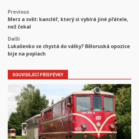
Post
Previous
Merz a svět: kancléř, který si vybírá jiné přátele,
navigation
než čekal
Další
Lukašenko se chystá do války? Běloruská opozice
bije na poplach
SOUVISEJÍCÍ PŘÍSPĚVKY