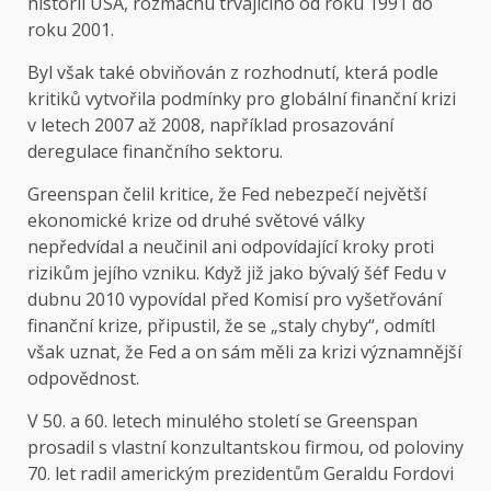
historii USA, rozmachu trvajícího od roku 1991 do
roku 2001.
Byl však také obviňován z rozhodnutí, která podle
kritiků vytvořila podmínky pro globální finanční krizi
v letech 2007 až 2008, například prosazování
deregulace finančního sektoru.
Greenspan čelil kritice, že Fed nebezpečí největší
ekonomické krize od druhé světové války
nepředvídal a neučinil ani odpovídající kroky proti
rizikům jejího vzniku. Když již jako bývalý šéf Fedu v
dubnu 2010 vypovídal před Komisí pro vyšetřování
finanční krize, připustil, že se „staly chyby“, odmítl
však uznat, že Fed a on sám měli za krizi významnější
odpovědnost.
V 50. a 60. letech minulého století se Greenspan
prosadil s vlastní konzultantskou firmou, od poloviny
70. let radil americkým prezidentům Geraldu Fordovi