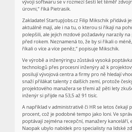
vývoji softwaru se v rozmezí šesti let téměř zdvo
úrovni,“ říká Pietrasik.
Zakladatel StartupJobs.cz Filip Mikschik přidává j
aktuálně mají, ale i na tu, o kterou si říkají na p
polepšili, ale jejich mzdové požadavky narazily na
před rokem. Neznamená to, že by si říkali o méně,
říkali o více a více peněz,“ popisuje Mikschik.
Ve výrobě a inženýringu zůstává vysoká poptávka 
technologů přes procesní inženýry až k projekt
posilují vývojová centra a firmy pro ně hledají v
snaží přilákat talenty z dalších zemí, protože čes
projektového manažera se třemi až pěti lety zkuše
inženýr si přijde na 53,5 až 91 tisíc.
A například v administrativě či HR se letos čekají
procent, což je podobné tempo jako loni. Ve správě
poptávají zejména recepční, manažery kanceláří, e
Naopak ubylo nabídek pro specialisty na lidské zd