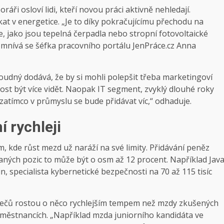
ráři osloví lidi, kteří novou práci aktivně nehledají.
kat v energetice. „Je to díky pokračujícímu přechodu na
e, jako jsou tepelná čerpadla nebo stropní fotovoltaické
domnívá se šéfka pracovního portálu JenPráce.cz Anna
oudný dodává, že by si mohli polepšit třeba marketingoví
st být více vidět. Naopak IT segment, zvyklý dlouhé roky
 zatímco v průmyslu se bude přidávat víc,“ odhaduje.
 rychleji
em, kde růst mezd už naráží na své limity. Přidávání peněz
ádaných pozic to může být o osm až 12 procent. Například Jav
n, specialista kybernetické bezpečnosti na 70 až 115 tisíc
hazečů rostou o něco rychlejším tempem než mzdy zkušených
aměstnancích. „Například mzda juniorního kandidáta ve