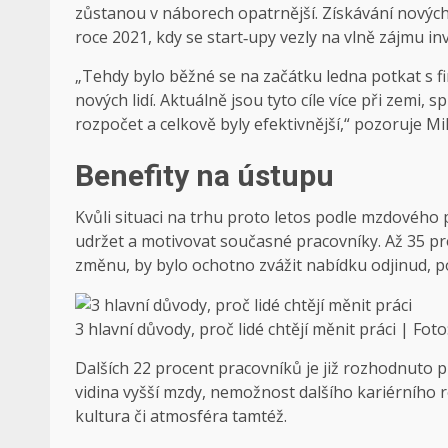
zůstanou v náborech opatrnější. Získávání nových
roce 2021, kdy se start‑upy vezly na vlně zájmu in
„Tehdy bylo běžné se na začátku ledna potkat s f
nových lidí. Aktuálně jsou tyto cíle více při zemi, 
rozpočet a celkově byly efektivnější,“ pozoruje Mi
Benefity na ústupu
Kvůli situaci na trhu proto letos podle mzdového
udržet a motivovat současné pracovníky. Až 35 pr
změnu, by bylo ochotno zvážit nabídku odjinud, p
3 hlavní důvody, proč lidé chtějí měnit práci | Fot
Dalších 22 procent pracovníků je již rozhodnuto p
vidina vyšší mzdy, nemožnost dalšího kariérního 
kultura či atmosféra tamtéž.