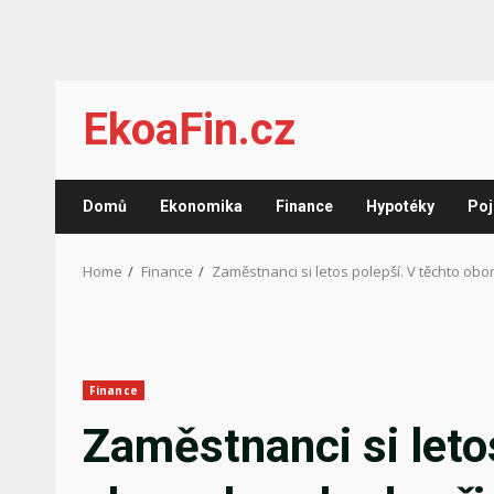
Skip
EkoaFin.cz
to
content
Domů
Ekonomika
Finance
Hypotéky
Poj
Home
Finance
Zaměstnanci si letos polepší. V těchto obo
Finance
Zaměstnanci si leto