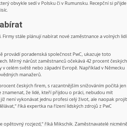
 který obvykle sedí v Polsku či v Rumunsku. Recepční si přijde
síc.
abírat
Firmy stále plánují nabírat nové zaměstnance a volných lidí
lně provádí poradenská společnost PwC, ukazuje toto
slech. Mírný nárůst zaměstnanců očekává 42 procent českých
rmy v celém světě nebo západní Evropě. Například v Německu
povědných manažerů.
procent českých firem, s razantnějším snižováním počítá jen
e znamenat, že lidé, kteří přijdou o práci, nebudou mít
ž není vykonávat jednu profesi celý život, ale naopak projít
ělávat,“ říká expertka na řízení lidských zdrojů z PwC
me opětovný rozjezd,“ říká Mikschik. Zaměstnavatelé nicmén