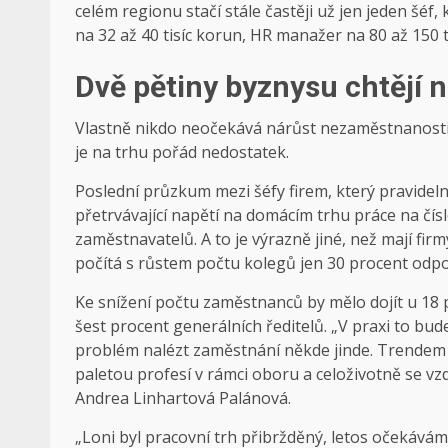
celém regionu stačí stále častěji už jen jeden šéf,
na 32 až 40 tisíc korun, HR manažer na 80 až 150 ti
Dvě pětiny byznysu chtějí n
Vlastně nikdo neočekává nárůst nezaměstnanosti. 
je na trhu pořád nedostatek.
Poslední průzkum mezi šéfy firem, který pravide
přetrvávající napětí na domácím trhu práce na čí
zaměstnavatelů. A to je výrazně jiné, než mají fi
počítá s růstem počtu kolegů jen 30 procent od
Ke snížení počtu zaměstnanců by mělo dojít u 18 
šest procent generálních ředitelů. „V praxi to bud
problém nalézt zaměstnání někde jinde. Trendem ji
paletou profesí v rámci oboru a celoživotně se vzd
Andrea Linhartová Palánová.
„Loni byl pracovní trh přibržděný, letos očekává