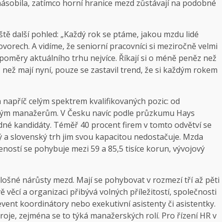
jnásobila, zatímco horní hranice mezd zůstávají na podobné
eště další pohled: „Každý rok se ptáme, jakou mzdu lidé
ohovorech. A vidíme, že seniorní pracovníci si meziročně velmi
 poměry aktuálního trhu nejvíce. Říkají si o méně peněz než
 než mají nyní, pouze se zastavil trend, že si každým rokem
napříč celým spektrem kvalifikovaných pozic: od
ovým manažerům. V Česku navíc podle průzkumu Hays
hodné kandidáty. Téměř 40 procent firem v tomto odvětví se
ký a slovenský trh jim svou kapacitou nedostačuje. Mzda
ností se pohybuje mezi 59 a 85,5 tisíce korun, vývojový
 plošné nárůsty mezd. Mají se pohybovat v rozmezí tří až pěti
 věcí a organizaci přibývá volných příležitostí, společnosti
vent koordinátory nebo exekutivní asistenty či asistentky.
roje, zejména se to týká manažerských rolí. Pro řízení HR v