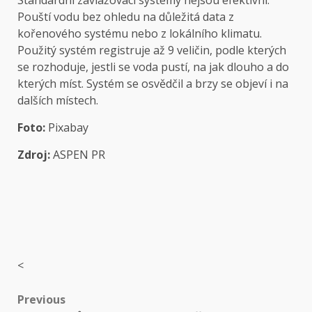
Standardní zavlažovací systémy nejsou efektivní.
Pouští vodu bez ohledu na důležitá data z
kořenového systému nebo z lokálního klimatu.
Použitý systém registruje až 9 veličin, podle kterých
se rozhoduje, jestli se voda pustí, na jak dlouho a do
kterých míst. Systém se osvědčil a brzy se objeví i na
dalších místech.
Foto:
Pixabay
Zdroj:
ASPEN PR
<
Post
Previous