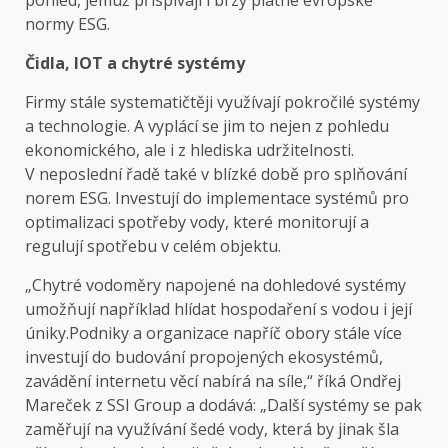
pohled, jemuž přispívají i brzy platné evropské
normy ESG.
Čidla, IOT a chytré systémy
Firmy stále systematičtěji využívají pokročilé systémy
a technologie. A vyplácí se jim to nejen z pohledu
ekonomického, ale i z hlediska udržitelnosti.
V neposlední řadě také v blízké době pro splňování
norem ESG. Investují do implementace systémů pro
optimalizaci spotřeby vody, které monitorují a
regulují spotřebu v celém objektu.
„Chytré vodoměry napojené na dohledové systémy
umožňují například hlídat hospodaření s vodou i její
úniky.Podniky a organizace napříč obory stále více
investují do budování propojených ekosystémů,
zavádění internetu věcí nabírá na síle,“ říká Ondřej
Mareček z SSI Group a dodává: „Další systémy se pak
zaměřují na využívání šedé vody, která by jinak šla