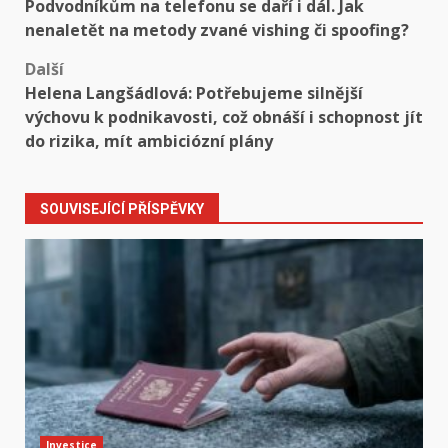
Podvodníkům na telefonu se daří i dál. Jak
navigation
nenaletět na metody zvané vishing či spoofing?
Další
Helena Langšádlová: Potřebujeme silnější
výchovu k podnikavosti, což obnáší i schopnost jít
do rizika, mít ambiciózní plány
SOUVISEJÍCÍ PŘÍSPĚVKY
Investice