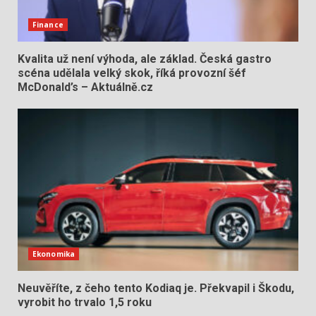
Finance
Kvalita už není výhoda, ale základ. Česká gastro
scéna udělala velký skok, říká provozní šéf
McDonald’s – Aktuálně.cz
Ekonomika
Neuvěříte, z čeho tento Kodiaq je. Překvapil i Škodu,
vyrobit ho trvalo 1,5 roku