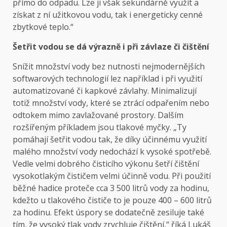
přímo do odpadu. Lze ji však sekundárně využít a
získat z ní užitkovou vodu, tak i energeticky cenné
zbytkové teplo.“
Šetřit vodou se dá výrazně i při závlaze či čištění
Snížit množství vody bez nutnosti nejmodernějších
softwarových technologií lez například i při využití
automatizované či kapkové závlahy. Minimalizují
totiž množství vody, které se ztrácí odpařením nebo
odtokem mimo zavlažované prostory. Dalším
rozšířeným příkladem jsou tlakové myčky. „Ty
pomáhají šetřit vodou tak, že díky účinnému využití
malého množství vody nedochází k vysoké spotřebě.
Vedle velmi dobrého čisticího výkonu šetří čištění
vysokotlakým čističem velmi účinně vodu. Při použití
běžné hadice proteče cca 3 500 litrů vody za hodinu,
kdežto u tlakového čističe to je pouze 400 – 600 litrů
za hodinu. Efekt úspory se dodatečně zesiluje také
tím, že vysoký tlak vody zrychluje čištění,“ říká Lukáš