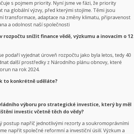
uje s pojmem priority. Nyní jsme ve fázi, že priority
 na globální výzvy, před kterými stojíme. Těmi jsou
lní transformace, adaptace na změny klimatu, připravenost
na a odolnost naší společnosti
 v rozpočtu snížit finance vědě, výzkumu a inovacím o 12
se podaří vyjednat úroveň rozpočtu jako byla letos, tedy 40
ednat další prostředky z Národního plánu obnovy, které
korun na rok 2024.
ak to konkrétně uděláte?
vládního výboru pro strategické investice, který by měl
štění investic včetně těch do vědy?
 postup napříč jednotlivými rezorty a soukromoprávními
me napřít společné reformní a investiční úsilí. Výzkum a