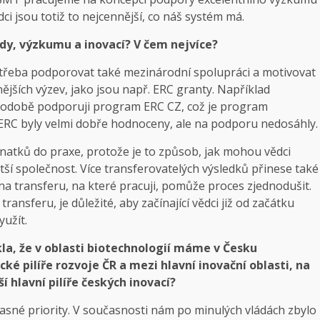
ci jsou totiž to nejcennější, co náš systém má.
ědy, výzkumu a inovací? V čem nejvíce?
potřeba podporovat také mezinárodní spolupráci a motivovat
ějších výzev, jako jsou např. ERC granty. Například
uhodobě podporuji program ERC CZ, což je program
 ERC byly velmi dobře hodnoceny, ale na podporu nedosáhly.
natků do praxe, protože je to způsob, jak mohou vědci
í společnost. Více transferovatelých výsledků přinese také
a transferu, na které pracuji, pomůže proces zjednodušit.
ansferu, je důležité, aby začínající vědci již od začátku
yužít.
kla, že v oblasti biotechnologií máme v Česku
ké pilíře rozvoje ČR a mezi hlavní inovační oblasti, na
í hlavní pilíře českých inovací?
jasné priority. V současnosti nám po minulých vládách zbylo