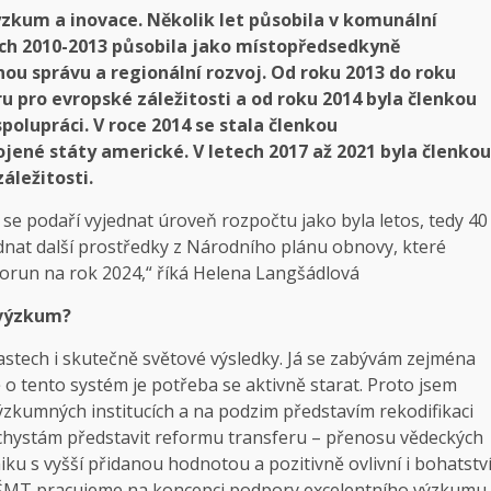
ýzkum a inovace. Několik let působila v komunální
etech 2010-2013 působila jako místopředsedkyně
ou správu a regionální rozvoj. Od roku 2013 do roku
 pro evropské záležitosti a od roku 2014 byla členkou
olupráci. V roce 2014 se stala členkou
ojené státy americké. V letech 2017 až 2021 byla členkou
áležitosti.
 se podaří vyjednat úroveň rozpočtu jako byla letos, tedy 40
ednat další prostředky z Národního plánu obnovy, které
 korun na rok 2024,“ říká Helena Langšádlová
 výzkum?
astech i skutečně světové výsledky. Já se zabývám zejména
 o tento systém je potřeba se aktivně starat. Proto jsem
zkumných institucích a na podzim představím rekodifikaci
chystám představit reformu transferu – přenosu vědeckých
u s vyšší přidanou hodnotou a pozitivně ovlivní i bohatstv
 MŠMT pracujeme na koncepci podpory excelentního výzkumu