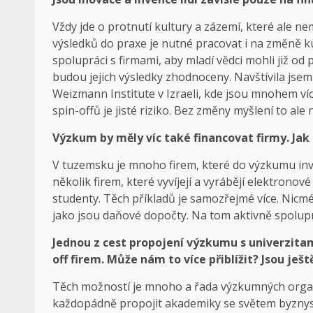
Vždy jde o protnutí kultury a zázemí, které ale n
výsledků do praxe je nutné pracovat i na změně k
spolupráci s firmami, aby mladí vědci mohli již o
budou jejich výsledky zhodnoceny. Navštívila jsem
Weizmann Institute v Izraeli, kde jsou mnohem více z
spin-offů je jisté riziko. Bez změny myšlení to ale 
Výzkum by měly víc také financovat firmy. Jak 
V tuzemsku je mnoho firem, které do výzkumu inve
několik firem, které vyvíjejí a vyrábějí elektrono
studenty. Těch příkladů je samozřejmé více. Nicmé
jako jsou daňové dopočty. Na tom aktivně spolup
Jednou z cest propojení výzkumu s univerzita
off firem. Může nám to více přiblížit? Jsou ješt
Těch možností je mnoho a řada výzkumných organiz
každopádně propojit akademiky se světem byznysu, 