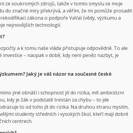
vání ze soukromých zdrojů, takže v tomto smyslu se moje
u do značné míry překrývá, a věřím, že mi pomůže prosadit
o rekodifikaci zákona o podpoře VaVaI (vědy, výzkumu a
oje nejnovějších technologií.
at?
ozpočty a k tomu naše vláda přistupuje odpovědně. To ale
 investice – naopak v době, kdy není peněz nazbyt, je
 výzkumem? Jaký je váš názor na současné české
imo jiné obnáší i schopnost jít do rizika, mít ambiciózní
u, kdy je žák v podstatě trestán za chybu – to jde
drazuje to od toho jít do rizika. Na druhou stranu myslím,
ělými studenty středních i vysokých škol, kteří mají dobré
čních centrech.
nancích?