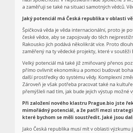
a zaměřuji se také na situaci samotných vědců. Věd
Jaký potenciál má Česká republika v oblasti v
Špičková věda je věda internacionální, proto je 
české vědce, aby se zapojovaly do těch nejprestižn
Rakousko jich podává několikrát více. Proto dlo
zaměřený na ty vědecké projekty, které v soutěži
Velký potenciál má také již zmiňovaný přenos poz
přímo ovlivnit ekonomiku a pomoci budovat bohatš
další prostředky do systému vědy. Komplexní změn
Zároveň je však potřeba pracovat také na kultuře tr
přemýšleli nad tím, jak bude jejich výstup možné v
Při založení nového klastru Prague.bio jste ře
mimořádný potenciál, a že patří mezi strategic
které bychom se měli soustředit. Jaké jsou dalš
Jako Česká republika musí mít v oblasti výzkumu 