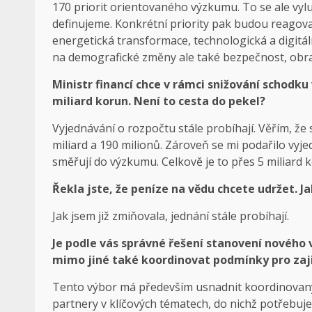
170 priorit orientovaného výzkumu. To se ale vyluč
definujeme. Konkrétní priority pak budou reagovat
energetická transformace, technologická a digitá
na demografické změny ale také bezpečnost, obra
Ministr financí chce v rámci snižování schodku
miliard korun. Není to cesta do pekel?
Vyjednávání o rozpočtu stále probíhají. Věřím, že 
miliard a 190 milionů. Zároveň se mi podařilo vyj
směřují do výzkumu. Celkově je to přes 5 miliard 
Řekla jste, že peníze na vědu chcete udržet. J
Jak jsem již zmiňovala, jednání stále probíhají.
Je podle vás správné řešení stanovení nového 
mimo jiné také koordinovat podmínky pro zaji
Tento výbor má především usnadnit koordinovaný
partnery v klíčových tématech, do nichž potřebuje