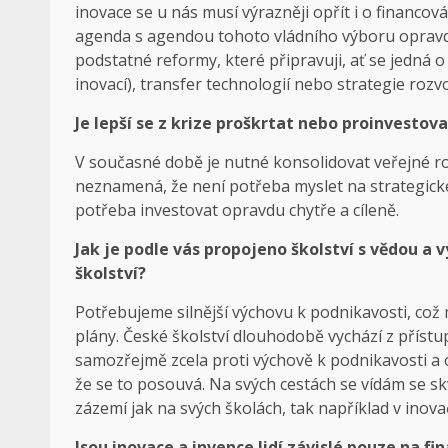
inovace se u nás musí výrazněji opřít i o financo
agenda s agendou tohoto vládního výboru opravd
podstatné reformy, které připravuji, ať se jedná 
inovací), transfer technologií nebo strategie rozv
Je lepší se z krize proškrtat nebo proinvestov
V současné době je nutné konsolidovat veřejné r
neznamená, že není potřeba myslet na strategické
potřeba investovat opravdu chytře a cíleně.
Jak je podle vás propojeno školství s vědou a
školství?
Potřebujeme silnější výchovu k podnikavosti, což m
plány. České školství dlouhodobě vychází z přístup
samozřejmě zcela proti výchově k podnikavosti a o
že se to posouvá. Na svých cestách se vídám se skv
zázemí jak na svých školách, tak například v inova
Jsou inovace a invence lidí závislé pouze na fi