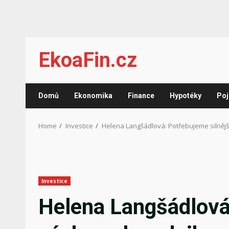
Skip
EkoaFin.cz
to
content
Domů
Ekonomika
Finance
Hypotéky
Poj
Home
Investice
Helena Langšádlová: Potřebujeme silnější 
Investice
Helena Langšádlová: