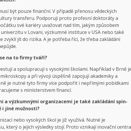
emusí být pouze finanční. V případě přenosu vědeckých
ultury transferu. Podporuji proto profesní doktoráty a
d počátku své kariéry uvažovat nad tím, jakým způsobem
 univerzitu v Lovani, výzkumné instituce v USA nebo také
vyklí jít do rizika. A je potřeba říci, že třeba zakládání
nepůjde.
se na to firmy tváří?
stují a spolupracují s vysokými školami. Například v Brně j
vé mikroskopy a při vývoji úspěšně zapojují akademiky a
ně je nutné tyto firmy více podpořit i nepřímými pobídkami
racujeme s ministerstvem financí.
mi a výzkumnými organizacemi je také zakládání spin-
ě i jiné možnosti?
ací nebo vysokých škol je již využívá. Nutné je
který o jejich výsledky stojí. Proto vznikají inovační centra