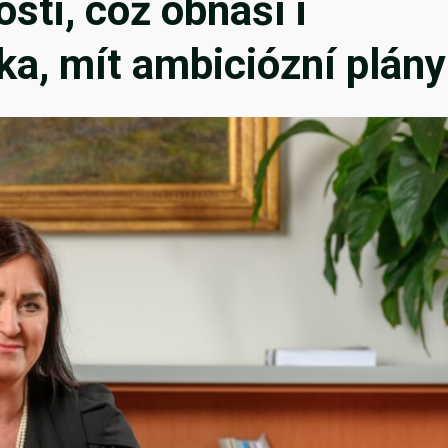
sti, což obnáší i
ika, mít ambiciózní plány