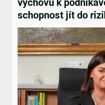
výchovu k podnikavo
schopnost jít do riz