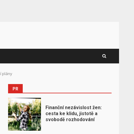
í plány
PR
Finanční nezávislost žen:
cesta ke klidu, jistotě a
svobodě rozhodování