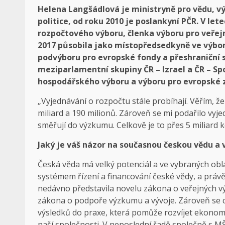
Helena Langšádlová je ministryně pro vědu, v
politice, od roku 2010 je poslankyní PČR. V l
rozpočtového výboru, členka výboru pro veřejn
2017 působila jako místopředsedkyně ve výboru
podvýboru pro evropské fondy a přeshraniční sp
meziparlamentní skupiny ČR – Izrael a ČR – Sp
hospodářského výboru a výboru pro evropské z
„Vyjednávání o rozpočtu stále probíhají. Věřím, že
miliard a 190 milionů. Zároveň se mi podařilo vyj
směřují do výzkumu. Celkově je to přes 5 miliard
Jaký je váš názor na současnou českou vědu a
Česká věda má velký potenciál a ve vybraných obl
systémem řízení a financování české vědy, a právě
nedávno představila novelu zákona o veřejných vý
zákona o podpoře výzkumu a vývoje. Zároveň se 
výsledků do praxe, která pomůže rozvíjet ekonomik
naší společnosti. V neposlední řadě společně s