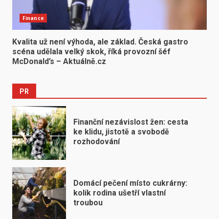
Finance
Kvalita už není výhoda, ale základ. Česká gastro
scéna udělala velký skok, říká provozní šéf
McDonald’s – Aktuálně.cz
PR
Finanční nezávislost žen: cesta
ke klidu, jistotě a svobodě
rozhodování
Domácí pečení místo cukrárny:
kolik rodina ušetří vlastní
troubou