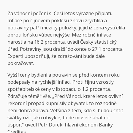
Za vánoční pečení si Češi letos výrazně připlatí.
Inflace po říjnovém poklesu znovu zrychlila a
potraviny patří mezi ty položky, jejichž cena vystřelila
oproti loňsku vůbec nejvýše. Meziročně inflace
narostla na 16,2 procenta, uvádí Český statistický
úřad. Potraviny jsou dražší dokonce o 27,1 procenta.
Experti upozorňují, že zdražování bude dále
pokračovat.
Vyšší ceny bydlení a potravin se před koncem roku
podepsaly na rychlejší inflaci. Proti říjnu vzrostly
spotřebitelské ceny v listopadu o 1,2 procenta.
Zdražuje téměř vše. „Před Vánoci, které letos ovlivní
rekordní propad kupní síly obyvatel, to rozhodně
není dobrá zpráva. Většina z těch, kdo si budou chtít
svátky užít jako obvykle, bude muset sahat do
úspor,“ uvedl Petr Dufek, hlavní ekonom Banky
Creditas.