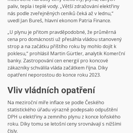
paliv, tepla i teplé vody. „Větší zdražování elektřiny
nás podle zveřejněných ceníků čeká až v lednu,“
uvedl Jan Bureš, hlavní ekonom Patria Finance.
„U plynu je přitom pravděpodobné, že průměrná
cena pro domácnosti už přesáhla vládou stanovený
strop a na začátku příštího roku by mohlo dojít k
poklesu,“ prohlásil Martin Gürtler, analytik Komerční
banky. Zastropování cen energií pro koncové
zákazníky schválila vláda
začátkem října
. Díky
opatření neporostou do konce roku 2023.
Vliv vládních opatření
Na meziroční míře inflace se podle Českého
statistického úřadu výrazně podepsalo
odpuštění
DPH u elektřiny a zemního plynu
z konce loňského
roku. Díky tomu se letošní ceny srovnávají s nižšími
čísly.