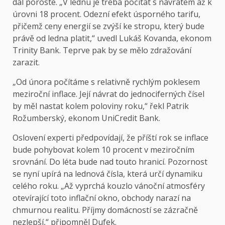
dál poroste. „V lednu je třeba počítat s návratem až k
úrovni 18 procent. Odezní efekt úsporného tarifu,
přičemž ceny energií se zvýší ke stropu, který bude
právě od ledna platit,“ uvedl Lukáš Kovanda, ekonom
Trinity Bank. Teprve pak by se mělo zdražování
zarazit.
„Od února počítáme s relativně rychlým poklesem
meziroční inflace. Její návrat do jednociferných čísel
by měl nastat kolem poloviny roku,“ řekl Patrik
Rožumberský, ekonom UniCredit Bank.
Oslovení experti předpovídají, že příští rok se inflace
bude pohybovat kolem 10 procent v meziročním
srovnání. Do léta bude nad touto hranicí. Pozornost
se nyní upírá na lednová čísla, která určí dynamiku
celého roku. „Až vyprchá kouzlo vánoční atmosféry
otevírající toto inflační okno, obchody narazí na
chmurnou realitu. Příjmy domácností se zázračně
nezlepší,“ připomněl Dufek.