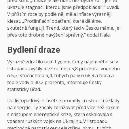
predikcím. „Inflace je ale nižší, než byla v září, jen to
ukazuje stagnaci, kterou jsme předpokládali,“ uvedl.
V příštím roce by podle něj měla inflace výrazněji
klesat. „Protiinflační opatření, která děláme,
skutečně fungují. Trend, který teď v Česku máme, je i
přes toto drobné navýšení správný,“ dodal Fiala.
Bydlení draze
Výrazně zdražilo také bydlení. Ceny nájemného se v
listopadu zvýšily meziročně o 5,8 procenta, vodného
o 5,3, stočného o 6,4, tuhých paliv o 68,8 a tepla a
teplé vody o 30,2 procenta, informuje
Český
statistický úřad
.
Do listopadových čísel se promítly i rostoucí náklady
na energie. Ty začaly zdražovat před více než rokem
s nástupem
energetické krize
, která eskalovala s
vpádem ruských vojsk na Ukrajinu. V listopadu
meziročně narostly ceny elektřiny, plynu, tuhých