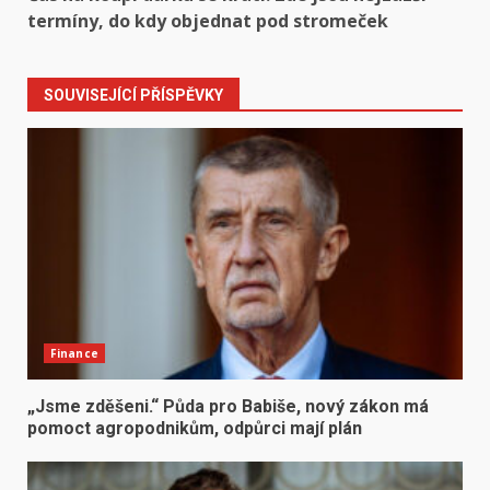
navigation
termíny, do kdy objednat pod stromeček
SOUVISEJÍCÍ PŘÍSPĚVKY
Finance
„Jsme zděšeni.“ Půda pro Babiše, nový zákon má
pomoct agropodnikům, odpůrci mají plán