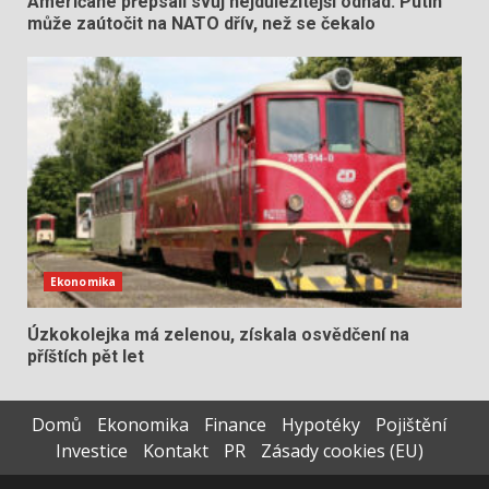
Američané přepsali svůj nejdůležitější odhad. Putin
může zaútočit na NATO dřív, než se čekalo
Ekonomika
Úzkokolejka má zelenou, získala osvědčení na
příštích pět let
Domů
Ekonomika
Finance
Hypotéky
Pojištění
Investice
Kontakt
PR
Zásady cookies (EU)