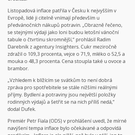
Listopadová inflace patřila v Česku k nejvyšším v
Evropě, lidé ji citelně vnímají především u
předvánočních nákupů potravin. „Obrazně řečeno,
se stejnými výdaji jako loni budou letošní vánoční
tabule o čtvrtinu skromnější,“ prohlásil Radim
Darebník z agentury Insighters. Cukr meziročně
zdražil o 109,3 procenta, vejce o 71,9, mléko o 52,5 a
mouka o 48,3 procenta. Cena stoupla také u ovoce a
brambor.
„Vzhledem k blížícím se svátkům to není dobrá
zpráva pro spotřebitele se stále nižšími reálnými
příjmy. Bydlení a potraviny jsou největší položky
rodinných výdajů a šetřit se na nich příliš nedá,“
dodal Dufek.
Premiér Petr Fiala (ODS) v prohlášení uvedl, že mírné
navýšení tempa inflace bylo očekávané a odpovídá