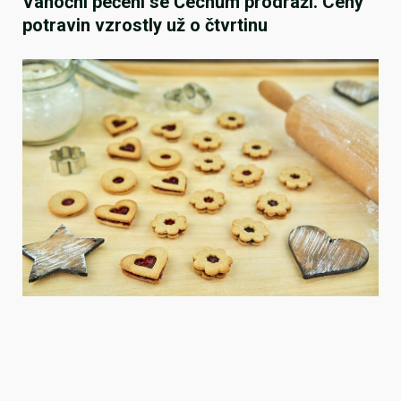
Vánoční pečení se Čechům prodraží. Ceny
potravin vzrostly už o čtvrtinu