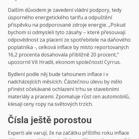
Dalším důvodem je zavedení vládní podpory, tedy
úsporného energetického tarifu a odpuštění
příspěvku na podporované zdroje energie. „Pokud
bychom si odmysleli tyto zásahy – které přesouvají
odpovědnost za placení ze spotřebitele na daňového
poplatníka -, celková inflace by místo reportovaných
16,2 procenta dosahovala přibližně 20 procent,“
upozornil Vít Hradil, ekonom společnosti Cyrrus.
Bydlení podle něj bude tahounem inflace i v
nadcházejících měsících. Částečnou úlevu by mělo
přinést očekávané ochlazení trhu se stavebními
materiály a pracemi. Zpomaluje růst cen automobilů,
klesají ceny ropy na světových trzích.
Čísla ještě porostou
Experti ale varují, že na začátku příštího roku inflace