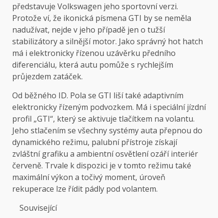
představuje Volkswagen jeho sportovní verzi.
Protože ví, že ikonická písmena GTI by se neměla
nadužívat, nejde v jeho případě jen o tužší
stabilizátory a silnější motor. Jako správný hot hatch
má i elektronicky řízenou uzávěrku předního
diferenciálu, která autu pomůže s rychlejším
průjezdem zatáček.
Od běžného ID. Pola se GTI liší také adaptivním
elektronicky řízeným podvozkem. Má i speciální jízdní
profil „GTI“, který se aktivuje tlačítkem na volantu.
Jeho stlačením se všechny systémy auta přepnou do
dynamického režimu, palubní přístroje získají
zvláštní grafiku a ambientní osvětlení ozáří interiér
červeně. Trvale k dispozici je v tomto režimu také
maximální výkon a točivý moment, úroveň
rekuperace lze řídit pádly pod volantem.
Související