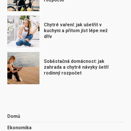
Chytré vaření: jak ušetřit v
kuchyni a přitom jíst lépe než
dřív
Soběstačná domácnost: jak
zahrada a chytré návyky šetří
rodinný rozpočet
Domů
Ekonomika