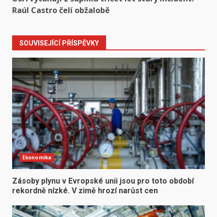
Raúl Castro čelí obžalobě
SOUVISEJÍCÍ PŘÍSPĚVKY
Ekonomika
Zásoby plynu v Evropské unii jsou pro toto období
rekordně nízké. V zimě hrozí narůst cen