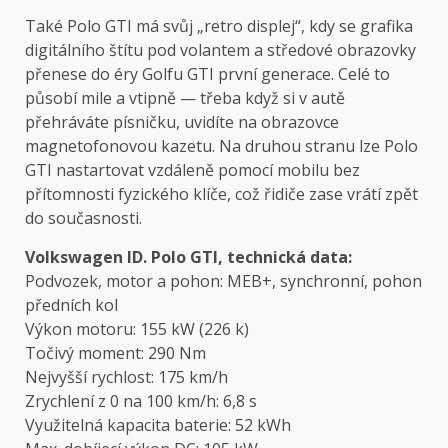
Také Polo GTI má svůj „retro displej“, kdy se grafika
digitálního štítu pod volantem a středové obrazovky
přenese do éry Golfu GTI první generace. Celé to
působí mile a vtipně — třeba když si v autě
přehráváte písničku, uvidíte na obrazovce
magnetofonovou kazetu. Na druhou stranu lze Polo
GTI nastartovat vzdáleně pomocí mobilu bez
přítomnosti fyzického klíče, což řidiče zase vrátí zpět
do současnosti.
Volkswagen ID. Polo GTI, technická data:
Podvozek, motor a pohon: MEB+, synchronní, pohon
předních kol
Výkon motoru: 155 kW (226 k)
Točivý moment: 290 Nm
Nejvyšší rychlost: 175 km/h
Zrychlení z 0 na 100 km/h: 6,8 s
Využitelná kapacita baterie: 52 kWh