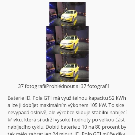
37 fotografií
Prohlédnout si 37 fotografií
Baterie ID. Pola GTI má využitelnou kapacitu 52 kWh
a lze ji dobíjet maximálním výkonem 105 kW. To sice
nevypadá oslnivě, ale výrobce slibuje stabilní nabíjecí
křivku, která si udrží vysoké hodnoty po velkou část
nabíjecího cyklu. Dobití baterie z 10 na 80 procent by
tak mělo zabrat jen 24 minut. ID. Polo GTI může díky