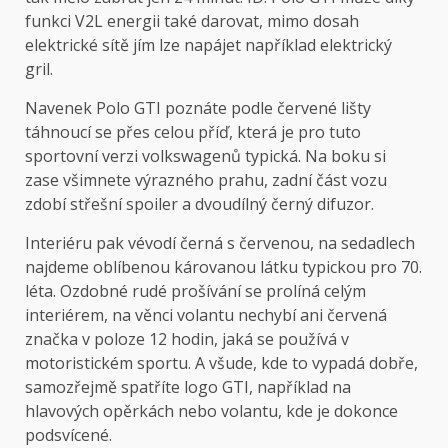
funkci V2L energii také darovat, mimo dosah
elektrické sítě jím lze napájet například elektrický
gril.
Navenek Polo GTI poznáte podle červené lišty
táhnoucí se přes celou příď, která je pro tuto
sportovní verzi volkswagenů typická. Na boku si
zase všimnete výrazného prahu, zadní část vozu
zdobí střešní spoiler a dvoudílný černý difuzor.
Interiéru pak vévodí černá s červenou, na sedadlech
najdeme oblíbenou károvanou látku typickou pro 70.
léta. Ozdobné rudé prošívání se prolíná celým
interiérem, na věnci volantu nechybí ani červená
značka v poloze 12 hodin, jaká se používá v
motoristickém sportu. A všude, kde to vypadá dobře,
samozřejmě spatříte logo GTI, například na
hlavových opěrkách nebo volantu, kde je dokonce
podsvícené.