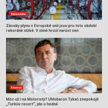
Ekonomika
Zásoby plynu v Evropské unii jsou pro toto období
rekordně nízké. V zimě hrozí narůst cen
Finance
Moc už i na Motoristy? Uhlobaron Tykač znepokojil
„Turkův resort“, jde o hodně