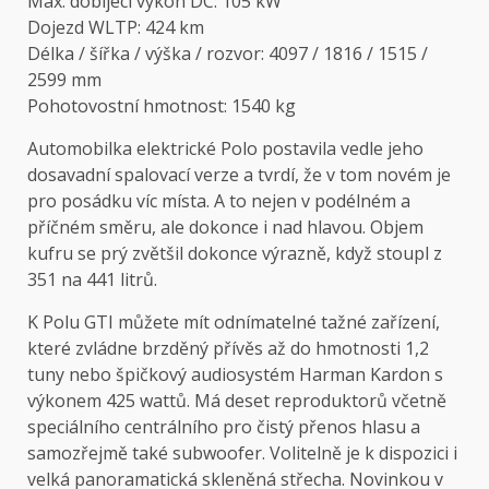
Max. dobíjecí výkon DC: 105 kW
Dojezd WLTP: 424 km
Délka / šířka / výška / rozvor: 4097 / 1816 / 1515 /
2599 mm
Pohotovostní hmotnost: 1540 kg
Automobilka elektrické Polo postavila vedle jeho
dosavadní spalovací verze a tvrdí, že v tom novém je
pro posádku víc místa. A to nejen v podélném a
příčném směru, ale dokonce i nad hlavou. Objem
kufru se prý zvětšil dokonce výrazně, když stoupl z
351 na 441 litrů.
K Polu GTI můžete mít odnímatelné tažné zařízení,
které zvládne brzděný přívěs až do hmotnosti 1,2
tuny nebo špičkový audiosystém Harman Kardon s
výkonem 425 wattů. Má deset reproduktorů včetně
speciálního centrálního pro čistý přenos hlasu a
samozřejmě také subwoofer. Volitelně je k dispozici i
velká panoramatická skleněná střecha. Novinkou v