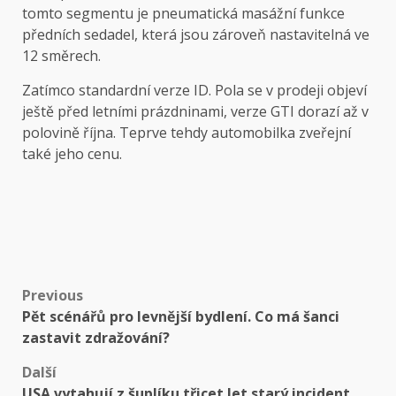
tomto segmentu je pneumatická masážní funkce
předních sedadel, která jsou zároveň nastavitelná ve
12 směrech.
Zatímco standardní verze ID. Pola se v prodeji objeví
ještě před letními prázdninami, verze GTI dorazí až v
polovině října. Teprve tehdy automobilka zveřejní
také jeho cenu.
Post
Previous
Pět scénářů pro levnější bydlení. Co má šanci
navigation
zastavit zdražování?
Další
USA vytahují z šuplíku třicet let starý incident.