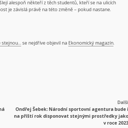
jí alespoň někteří z těch studentů, kteří se na ulicích
st je závislá právě na této změně – pokud nastane.
e stejnou…
se nejdříve objevil na
Ekonomický magazín
.
Dalš
má
Ondřej Šebek: Národní sportovní agentura bude 
na příští rok disponovat stejnými prostředky jak
v roce 202