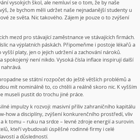
vání vysokých škol, ale nemluví se o tom, že by naše
 výš, že bychom měli udržet naše nejnadanější studenty u
gové ze světa. Nic takového. Zájem je pouze o to zvýšení
ích mezd pro stávající zaměstnance ve stávajících firmách.
číslic na výplatních páskách. Připomeňme i postoje lékařů a
 vyšší platy, jen o jejich udržení a zachování nároků.
ela spokojený není nikdo. Vysoká čísla inflace inspirují další
 nahrává.
propadne se státní rozpočet do ještě větších problémů a
dou mít nominálně to, co chtěli a reálně skoro nic. K vyšším
 museli pustit do trochu jiné práce.
né impulzy k rozvoji: masivní příliv zahraničního kapitálu
how a disciplíny, zvýšení konkurenčního prostředí, vliv
 k tomu – ruku na srdce – levné zdroje energií a surovin.
lů, kteří vybudovali úspěšné rodinné firmy i celé
avostí a důsledností.