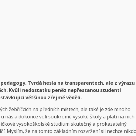
 pedagogy. Tvrdá hesla na transparentech, ale z výrazu
pěch. Kvůli nedostatku peněz nepřestanou studenti
távkující většinou zřejmě věděli.
ých žebříčcích na předních místech, ale také je zde mnoho
ě u nás a dokonce volí soukromé vysoké školy a platí na nich
špičkové vysokoškolské studium skutečný a prokazatelný
ičí. Myslím, že na tomto základním rozvržení sil nechce nikd