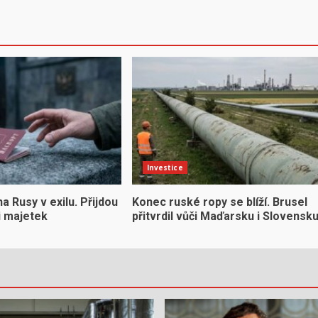
Investice
na Rusy v exilu. Přijdou
Konec ruské ropy se blíží. Brusel
 i majetek
přitvrdil vůči Maďarsku i Slovensk