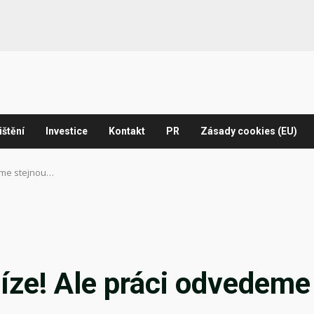
ištění
Investice
Kontakt
PR
Zásady cookies (EU)
deme stejnou…
níze! Ale práci odvedeme