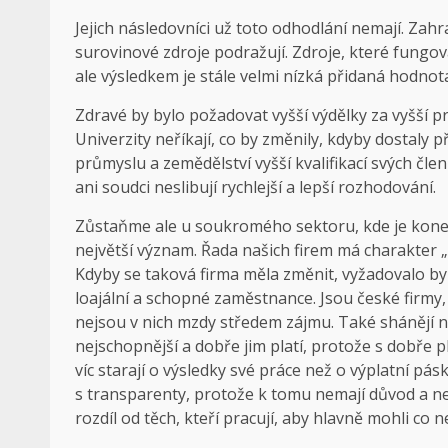
Jejich následovníci už toto odhodlání nemají. Zah
surovinové zdroje podražují. Zdroje, které fungov
ale výsledkem je stále velmi nízká přidaná hodno
Zdravé by bylo požadovat vyšší výdělky za vyšší p
Univerzity neříkají, co by změnily, kdyby dostal
průmyslu a zemědělství vyšší kvalifikací svých čle
ani soudci neslibují rychlejší a lepší rozhodování.
Zůstaňme ale u soukromého sektoru, kde je konec
největší význam. Řada našich firem má charakter 
Kdyby se taková firma měla změnit, vyžadovalo by 
loajální a schopné zaměstnance. Jsou české firmy,
nejsou v nich mzdy středem zájmu. Také shánějí n
nejschopnější a dobře jim platí, protože s dobře p
víc starají o výsledky své práce než o výplatní pás
s transparenty, protože k tomu nemají důvod a nem
rozdíl od těch, kteří pracují, aby hlavně mohli co n