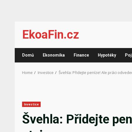
Skip
EkoaFin.cz
to
content
Domů
Ekonomika
Finance
Hypotéky
Poj
Home
Investice
Švehla: Přidejte peníze! Ale práci odve
Investice
Švehla: Přidejte pe