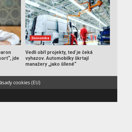
Ekonomika
baron
Vedli obří projekty, teď je čeká
ort“, jde
vyhazov. Automobilky škrtají
manažery „jako šílené“
ásady cookies (EU)