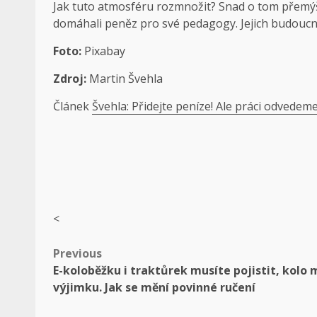
Jak tuto atmosféru rozmnožit? Snad o tom přemýšle
domáhali peněz pro své pedagogy. Jejich budoucno
Foto:
Pixabay
Zdroj:
Martin Švehla
Článek
Švehla: Přidejte peníze! Ale práci odvedem
<
Post
Previous
E-koloběžku i traktůrek musíte pojistit, kolo 
navigation
výjimku. Jak se mění povinné ručení