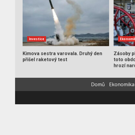
Investice
Ekonomi
Kimova sestra varovala. Druhý den
Zásoby pl
přišel raketový test
toto obdo
hrozí nar
Domů
Ekonomika