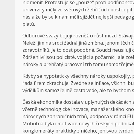
nic měnit. Protestuje se „pouze“ proti podfinanco
univerzity měly ve světových žebříčcích postoupit
nás a že by se k nám měli sjíždět nejlepší pedago
platů.
Odborové svazy bojují rovněž o růst mezd. Stávajíc
Neleží jim na srdci žádná jiná změna, jenom těch 
zdravotníků. Je to dost podobné. Soudci neusilují o
Zdrženliví jsou policisté, vojáci a požárníci, ale zc
nároky a přehřátý pracovní trh tomu samozřejmě
Kdyby se hypoteticky všechny nároky uspokojily, 
řada firem zkrachuje. Zvedne se inflace, všichni bu
výdělkům samozřejmě cesta vede, ale to bychom se
Česká ekonomika dostala v uplynulých dekádách sil
včetně technologické inovace, manažerského know-
náročných zahraničních trhů, podpora v rámci EU a
Mohutná byla i motivace nových českých podnikate
konglomeráty prakticky z ničeho, jen svou tvrdohl