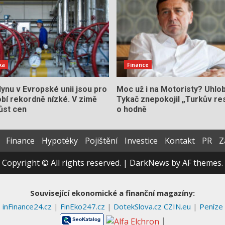
ka
Finance
ynu v Evropské unii jsou pro
Moc už i na Motoristy? Uhlo
bí rekordně nízké. V zimě
Tykač znepokojil „Turkův res
ůst cen
o hodně
Finance
Hypotéky
Pojištění
Investice
Kontakt
PR
Z
Copyright © All rights reserved.
|
DarkNews
by AF themes.
Související ekonomické a finanční magazíny:
inFinance24.cz
|
FinEko247.cz
|
DotekSlova.cz
CZIN.eu
|
Peníze
|