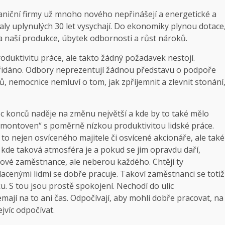
raniční firmy už mnoho nového nepřinášejí a energetické a
aly uplynulých 30 let vysychají. Do ekonomiky plynou dotace
ta naší produkce, úbytek odbornosti a růst nároků.
roduktivitu práce, ale takto žádný požadavek nestojí.
y přidáno. Odbory neprezentují žádnou představu o podpoře
nů, nemocnice nemluví o tom, jak zpříjemnit a zlevnit stonání
 konců naděje na změnu největší a kde by to také mělo
„montoven“ s poměrně nízkou produktivitou lidské práce.
to nejen osvíceného majitele či osvícené akcionáře, ale také
 kde taková atmosféra je a pokud se jim opravdu daří,
ové zaměstnance, ale neberou každého. Chtějí ty
lacenými lidmi se dobře pracuje. Takoví zaměstnanci se totiž
ku. S tou jsou prostě spokojení. Nechodí do ulic
ají na to ani čas. Odpočívají, aby mohli dobře pracovat, na
ejvíc odpočívat.