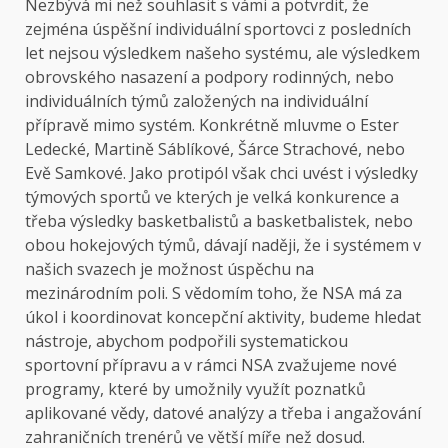
Nezbývá mi než souhlasit s vámi a potvrdit, že
zejména úspěšní individuální sportovci z posledních
let nejsou výsledkem našeho systému, ale výsledkem
obrovského nasazení a podpory rodinných, nebo
individuálních týmů založených na individuální
přípravě mimo systém. Konkrétně mluvme o Ester
Ledecké, Martině Sáblíkové, Šárce Strachové, nebo
Evě Samkové. Jako protipól však chci uvést i výsledky
týmových sportů ve kterých je velká konkurence a
třeba výsledky basketbalistů a basketbalistek, nebo
obou hokejových týmů, dávají naději, že i systémem v
našich svazech je možnost úspěchu na
mezinárodním poli. S vědomím toho, že NSA má za
úkol i koordinovat koncepční aktivity, budeme hledat
nástroje, abychom podpořili systematickou
sportovní přípravu a v rámci NSA zvažujeme nové
programy, které by umožnily využít poznatků
aplikované vědy, datové analýzy a třeba i angažování
zahraničních trenérů ve větší míře než dosud.