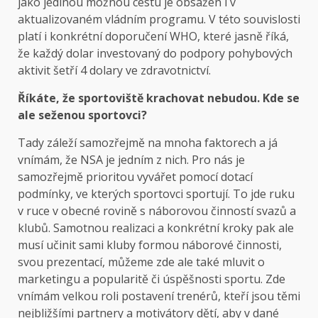
jako jedinou možnou cestu je obsažen i v
aktualizovaném vládním programu. V této souvislosti
platí i konkrétní doporučení WHO, které jasně říká,
že každý dolar investovaný do podpory pohybových
aktivit šetří 4 dolary ve zdravotnictví.
Říkáte, že sportoviště krachovat nebudou. Kde se
ale seženou sportovci?
Tady záleží samozřejmě na mnoha faktorech a já
vnímám, že NSA je jedním z nich. Pro nás je
samozřejmě prioritou vyvářet pomocí dotací
podmínky, ve kterých sportovci sportují. To jde ruku
v ruce v obecné rovině s náborovou činností svazů a
klubů. Samotnou realizaci a konkrétní kroky pak ale
musí učinit sami kluby formou náborové činnosti,
svou prezentací, můžeme zde ale také mluvit o
marketingu a popularitě či úspěšnosti sportu. Zde
vnímám velkou roli postavení trenérů, kteří jsou těmi
nejbližšími partnery a motivátory dětí, aby v dané