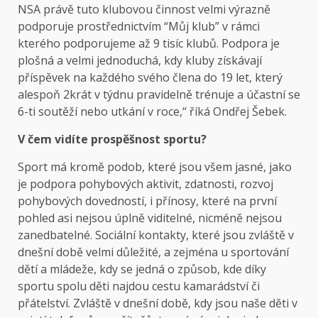
NSA právě tuto klubovou činnost velmi výrazně
podporuje prostřednictvím “Můj klub” v rámci
kterého podporujeme až 9 tisíc klubů. Podpora je
plošná a velmi jednoduchá, kdy kluby získávají
příspěvek na každého svého člena do 19 let, který
alespoň 2krát v týdnu pravidelně trénuje a účastní se
6-ti soutěží nebo utkání v roce,“ říká Ondřej Šebek.
V čem vidíte prospěšnost sportu?
Sport má kromě podob, které jsou všem jasné, jako
je podpora pohybových aktivit, zdatnosti, rozvoj
pohybových dovedností, i přínosy, které na první
pohled asi nejsou úplně viditelné, nicméně nejsou
zanedbatelné. Sociální kontakty, které jsou zvláště v
dnešní době velmi důležité, a zejména u sportování
dětí a mládeže, kdy se jedná o způsob, kde díky
sportu spolu děti najdou cestu kamarádství či
přátelství. Zvláště v dnešní době, kdy jsou naše děti v