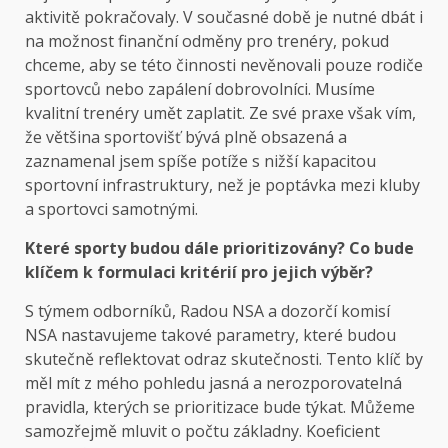
aktivitě pokračovaly. V současné době je nutné dbát i
na možnost finanční odměny pro trenéry, pokud
chceme, aby se této činnosti nevěnovali pouze rodiče
sportovců nebo zapálení dobrovolníci. Musíme
kvalitní trenéry umět zaplatit. Ze své praxe však vím,
že většina sportovišť bývá plně obsazená a
zaznamenal jsem spíše potíže s nižší kapacitou
sportovní infrastruktury, než je poptávka mezi kluby
a sportovci samotnými.
Které sporty budou dále prioritizovány? Co bude
klíčem k formulaci kritérií pro jejich výběr?
S týmem odborníků, Radou NSA a dozorčí komisí
NSA nastavujeme takové parametry, které budou
skutečně reflektovat odraz skutečnosti. Tento klíč by
měl mít z mého pohledu jasná a nerozporovatelná
pravidla, kterých se prioritizace bude týkat. Můžeme
samozřejmě mluvit o počtu základny. Koeficient