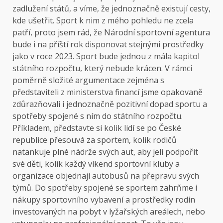
zadlužení států, a víme, že jednoznačně existují cesty,
kde ušetřit. Sport k nim z mého pohledu ne zcela
patří, proto jsem rád, že Národní sportovní agentura
bude i na příští rok disponovat stejnými prostředky
jako v roce 2023. Sport bude jednou z mála kapitol
státního rozpočtu, který nebude krácen. V rámci
poměrně složité argumentace zejména s
představiteli z ministerstva financí jsme opakovaně
zdůrazňovali i jednoznačně pozitivní dopad sportu a
spotřeby spojené s ním do státního rozpočtu.
Příkladem, představte si kolik lidí se po České
republice přesouvá za sportem, kolik rodičů
natankuje plné nádrže svých aut, aby jeli podpořit
své děti, kolik každý víkend sportovní kluby a
organizace objednají autobusů na přepravu svých
týmů. Do spotřeby spojené se sportem zahrňme i
nákupy sportovního vybavení a prostředky rodin
investovaných na pobyt v lyžařských areálech, nebo