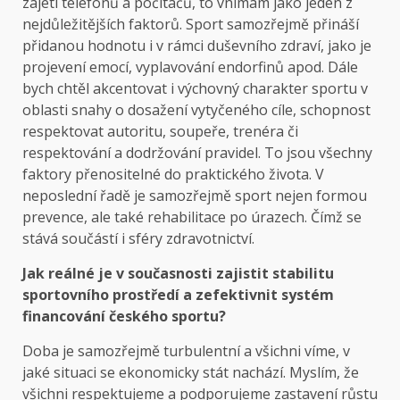
zajetí telefonů a počítačů, to vnímám jako jeden z
nejdůležitějších faktorů. Sport samozřejmě přináší
přidanou hodnotu i v rámci duševního zdraví, jako je
projevení emocí, vyplavování endorfinů apod. Dále
bych chtěl akcentovat i výchovný charakter sportu v
oblasti snahy o dosažení vytyčeného cíle, schopnost
respektovat autoritu, soupeře, trenéra či
respektování a dodržování pravidel. To jsou všechny
faktory přenositelné do praktického života. V
neposlední řadě je samozřejmě sport nejen formou
prevence, ale také rehabilitace po úrazech. Čímž se
stává součástí i sféry zdravotnictví.
Jak reálné je v současnosti zajistit stabilitu
sportovního prostředí a zefektivnit systém
financování českého sportu?
Doba je samozřejmě turbulentní a všichni víme, v
jaké situaci se ekonomicky stát nachází. Myslím, že
všichni respektujeme a podporujeme zastavení růstu