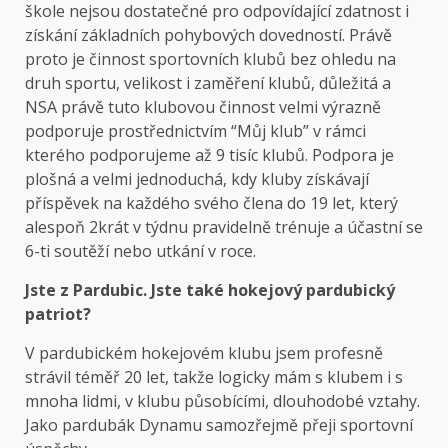
škole nejsou dostatečné pro odpovídající zdatnost i
získání základních pohybových dovedností. Právě
proto je činnost sportovních klubů bez ohledu na
druh sportu, velikost i zaměření klubů, důležitá a
NSA právě tuto klubovou činnost velmi výrazně
podporuje prostřednictvím “Můj klub” v rámci
kterého podporujeme až 9 tisíc klubů. Podpora je
plošná a velmi jednoduchá, kdy kluby získávají
příspěvek na každého svého člena do 19 let, který
alespoň 2krát v týdnu pravidelně trénuje a účastní se
6-ti soutěží nebo utkání v roce.
Jste z Pardubic. Jste také hokejový pardubický
patriot?
V pardubickém hokejovém klubu jsem profesně
strávil téměř 20 let, takže logicky mám s klubem i s
mnoha lidmi, v klubu působícími, dlouhodobé vztahy.
Jako pardubák Dynamu samozřejmě přeji sportovní