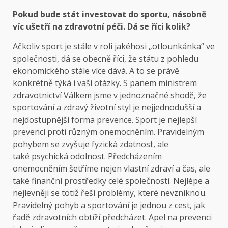
Pokud bude stát investovat do sportu, násobně
víc ušetří na zdravotní péči. Dá se říci kolik?
Ačkoliv sport je stále v roli jakéhosi „otlounkánka“ ve
společnosti, dá se obecně říci, že státu z pohledu
ekonomického stále více dává. A to se právě
konkrétně týká i vaší otázky. S panem ministrem
zdravotnictví Válkem jsme v jednoznačné shodě, že
sportování a zdravý životní styl je nejjednodušší a
nejdostupnější forma prevence. Sport je nejlepší
prevencí proti různým onemocněním. Pravidelným
pohybem se zvyšuje fyzická zdatnost, ale
také psychická odolnost. Předcházením
onemocněním šetříme nejen vlastní zdraví a čas, ale
také finanční prostředky celé společnosti. Nejlépe a
nejlevněji se totiž řeší problémy, které nevzniknou.
Pravidelný pohyb a sportování je jednou z cest, jak
řadě zdravotních obtíží předcházet. Apel na prevenci