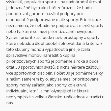
výsledků, popularita sportu i na nadnárodní úrovni.
Jednoznačně bych ale chtěl zdůraznit, že budu
podporovat garance bazální podpory pro
dlouhodobě podporované malé sporty. Prioritizace
neznamená, že nebudeme podporovat menší sporty
nebo ty, které se mezi prioritizované nevejdou.
Systém prioritizace bude navíc prostupný a sporty
které nebudou dlouhodobě splňovat daná kritéria z
této skupiny mohou vypadnout a jiné je zcela
spravedlivě mohou nahradit. Skupina
prioritizovaných sportů je poměrně široká a bude
čítat 30 sportovních svazů, z nichž některé zaštiťují i
více sportovních disciplín. Počet 30 je poměrně velký
a naším záměrem bylo, aby se mezi prioritizované
sporty mohly zařadit jako sporty kolektivní,
individuální, letní i zimní olympijské i některé
neolympijské s velkou členskou základnou a tradicí u
nás.