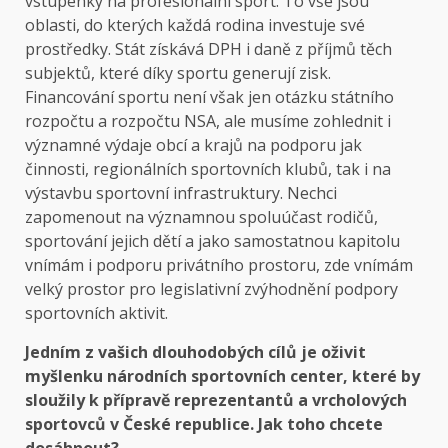
vstupenky na profesionální sport. To vše jsou
oblasti, do kterých každá rodina investuje své
prostředky. Stát získává DPH i daně z příjmů těch
subjektů, které díky sportu generují zisk.
Financování sportu není však jen otázku státního
rozpočtu a rozpočtu NSA, ale musíme zohlednit i
významné výdaje obcí a krajů na podporu jak
činnosti, regionálních sportovních klubů, tak i na
výstavbu sportovní infrastruktury. Nechci
zapomenout na významnou spoluúčast rodičů,
sportování jejich dětí a jako samostatnou kapitolu
vnímám i podporu privátního prostoru, zde vnímám
velký prostor pro legislativní zvýhodnění podpory
sportovních aktivit.
Jedním z vašich dlouhodobých cílů je oživit
myšlenku národních sportovních center, které by
sloužily k přípravě reprezentantů a vrcholových
sportovců v České republice. Jak toho chcete