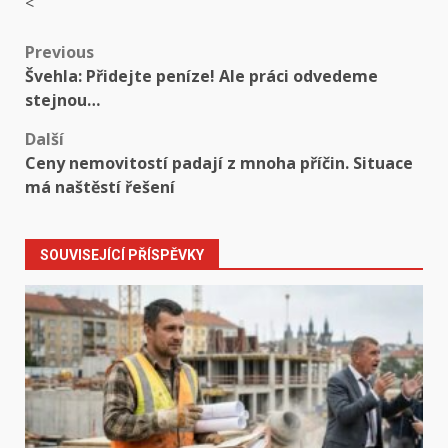
<
Post
Previous
Švehla: Přidejte peníze! Ale práci odvedeme
navigation
stejnou…
Další
Ceny nemovitostí padají z mnoha příčin. Situace
má naštěstí řešení
SOUVISEJÍCÍ PŘÍSPĚVKY