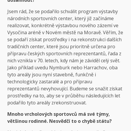
dosáhnout?
Jsem rád, že se podařilo schválit program výstavby
národních sportovních center, který již začínáme
realizovat, konkrétně výstavbou nového zázemí ve
Vysočina aréně v Novém městě na Moravě. Věřím, že
se podaří získat prostředky i na rekonstrukci dalších
tradičních center, které jsou prioritně určena pro
přípravu českých sportovních reprezentantů, řada z
nich vznikla v 70. letech, kdy nám je záviděl celý svět.
Jako příklad uvedu Nymburk nebo Harrachov, oba
tyto areály jsou nyní stavebně, funkčně i
technologicky zastaralé a pro přípravu
reprezentantů nevyhovující. Budeme se snažit získat
prostředky na to, aby se v průběhu následujících let
podařilo tyto areály zrekonstruovat.
Mnoho vrcholových sportovců má své týmy,
většinou rodinné. Nesvědčí to o chybě státu?